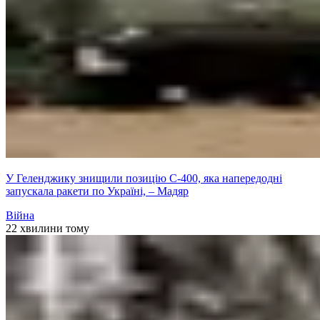
У Геленджику знищили позицію С-400, яка напередодні
запускала ракети по Україні, – Мадяр
Війна
22 хвилини тому