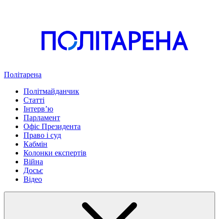
Політарена
Політмайданчик
Статті
Інтервʼю
Парламент
Офіс Президента
Право і суд
Кабмін
Колонки експертів
Війна
Досьє
Відео