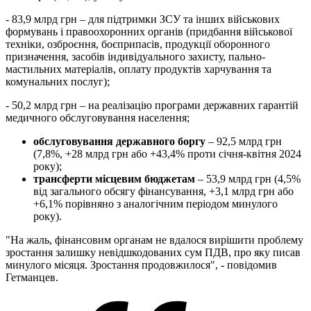
- 83,9 млрд грн – для підтримки ЗСУ та інших військових
формувань і правоохоронних органів (придбання військової
техніки, озброєння, боєприпасів, продукції оборонного
призначення, засобів індивідуального захисту, пально-
мастильних матеріалів, оплату продуктів харчування та
комунальних послуг);
- 50,2 млрд грн – на реалізацію програми державних гарантій
медичного обслуговування населення;
обслуговування державного боргу
– 92,5 млрд грн
(7,8%, +28 млрд грн або +43,4% проти січня-квітня 2024
року);
трансферти місцевим бюджетам
– 53,9 млрд грн (4,5%
від загального обсягу фінансування, +3,1 млрд грн або
+6,1% порівняно з аналогічним періодом минулого
року).
"На жаль, фінансовим органам не вдалося вирішити проблему
зростання залишку невідшкодованих сум ПДВ, про яку писав
минулого місяця. Зростання продовжилося", - повідомив
Гетманцев.