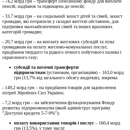
- 74,2 млрд грн – трансферт Пенсійному фонду для виплати
пенсій, надбавок та підвищень до пенсій;
- 33,7 млрд грн – на соціальний захист дітей та сімей, захист
громадян, які потрапили у складні життєві обставини, для
підтримки малозабезпечених сімей та інших вразливих
категорій громадян;
- 20,7 млрд грн – на виплату житлових субсидій та пільг
громадянам на оплату житлово-комунальних послуг,
придбання твердого та рідкого пічного побутового палива і
скрапленого газу;
субсидії та поточні трансферти
підприємствам
(установам, організаціям) – 163,0 млрд
грн (13,7% від загального обсягу видатків), зокрема:
- 149,2 млрд грн – на придбання товарів для задоволення
потреб Збройних Сил України;
- 7,2 млрд грн – на забезпечення функціонування Фонду
розвитку підприємництва (який адмініструє програму
"Доступні кредити 5-7-9%");
оплату використання товарів і послуг
– 160,4 млрд
грн (13,5%), у тому числі: