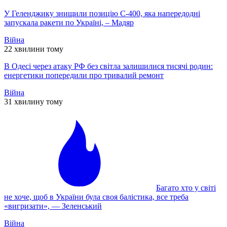
У Геленджику знищили позицію С-400, яка напередодні
запускала ракети по Україні, – Мадяр
Війна
22 хвилини тому
В Одесі через атаку РФ без світла залишилися тисячі родин:
енергетики попередили про тривалий ремонт
Війна
31 хвилину тому
Багато хто у світі
не хоче, щоб в України була своя балістика, все треба
«вигризати», — Зеленський
Війна