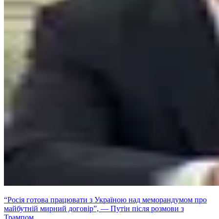
“Росія готова працювати з Україною над меморандумом про
майбутній мирний договір”, — Путін після розмови з
Трампом