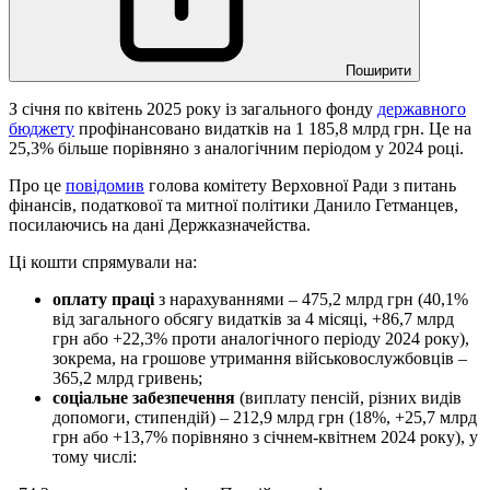
Поширити
З січня по квітень 2025 року із загального фонду
державного
бюджету
профінансовано видатків на 1 185,8 млрд грн. Це на
25,3% більше порівняно з аналогічним періодом у 2024 році.
Про це
повідомив
голова комітету Верховної Ради з питань
фінансів, податкової та митної політики Данило Гетманцев,
посилаючись на дані Держказначейства.
Ці кошти спрямували на:
оплату праці
з нарахуваннями – 475,2 млрд грн (40,1%
від загального обсягу видатків за 4 місяці, +86,7 млрд
грн або +22,3% проти аналогічного періоду 2024 року),
зокрема, на грошове утримання військовослужбовців –
365,2 млрд гривень;
соціальне забезпечення
(виплату пенсій, різних видів
допомоги, стипендій) – 212,9 млрд грн (18%, +25,7 млрд
грн або +13,7% порівняно з січнем-квітнем 2024 року), у
тому числі: