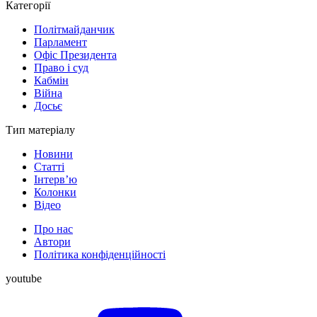
Категорії
Політмайданчик
Парламент
Офіс Президента
Право і суд
Кабмін
Війна
Досьє
Тип матеріалу
Новини
Статті
Інтерв’ю
Колонки
Відео
Про нас
Автори
Політика конфіденційності
youtube