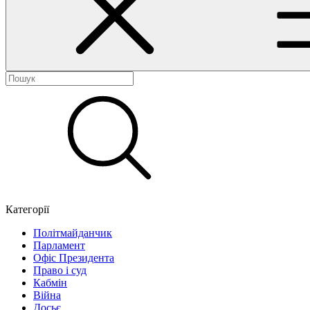
Категорії
Політмайданчик
Парламент
Офіс Президента
Право і суд
Кабмін
Війна
Досьє