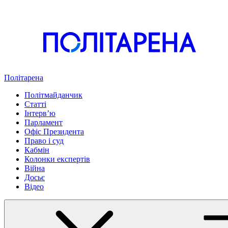
Політарена
Політмайданчик
Статті
Інтервʼю
Парламент
Офіс Президента
Право і суд
Кабмін
Колонки експертів
Війна
Досьє
Відео