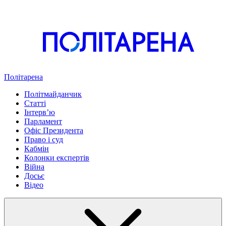
Політарена
Політмайданчик
Статті
Інтервʼю
Парламент
Офіс Президента
Право і суд
Кабмін
Колонки експертів
Війна
Досьє
Відео