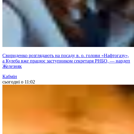
Свириденко розглядають на посаду в. о. голови «Нафтогазу»,
а Кулеба вже працює заступником секретаря РНБО, — нардеп
Железняк
Кабмін
сьогодні о 11:02