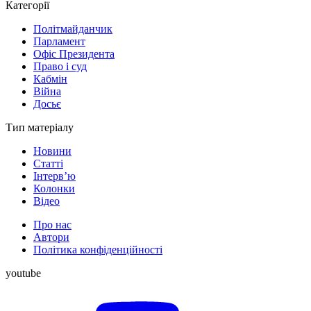
Категорії
Політмайданчик
Парламент
Офіс Президента
Право і суд
Кабмін
Війна
Досьє
Тип матеріалу
Новини
Статті
Інтерв’ю
Колонки
Відео
Про нас
Автори
Політика конфіденційності
youtube