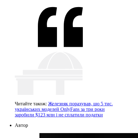
Читайте також:
Железняк порахував, що 5 тис.
українських моделей OnlyFans за три роки
заробили $123 млн і не сплатили податки
Автор