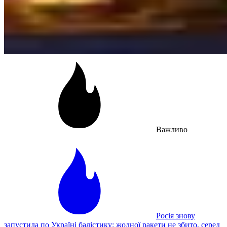
Важливо
Росія знову
запустила по Україні балістику: жодної ракети не збито, серед