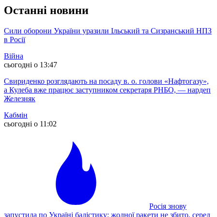
Останні новини
Сили оборони України уразили Ільський та Сизранський НПЗ
в Росії
Війна
сьогодні о 13:47
Свириденко розглядають на посаду в. о. голови «Нафтогазу»,
а Кулеба вже працює заступником секретаря РНБО, — нардеп
Железняк
Кабмін
сьогодні о 11:02
Росія знову
запустила по Україні балістику: жодної ракети не збито, серед