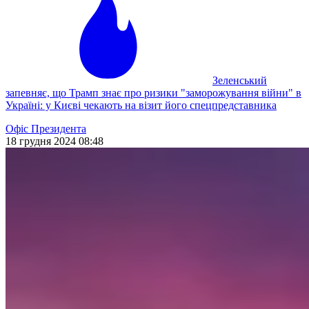
Зеленський
запевняє, що Трамп знає про ризики "заморожування війни" в
Україні: у Києві чекають на візит його спецпредставника
Офіс Президента
18 грудня 2024 08:48