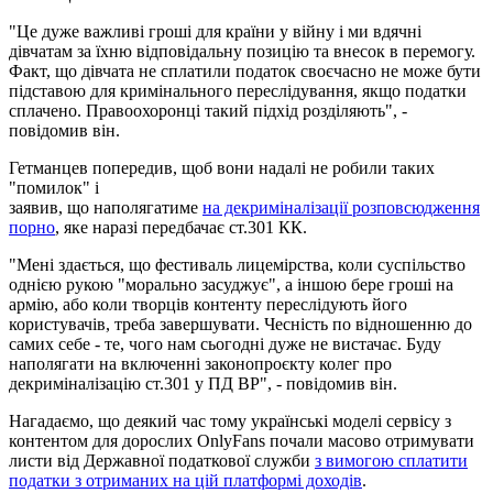
"Це дуже важливі гроші для країни у війну і ми вдячні
дівчатам за їхню відповідальну позицію та внесок в перемогу.
Факт, що дівчата не сплатили податок своєчасно не може бути
підставою для кримінального переслідування, якщо податки
сплачено. Правоохоронці такий підхід розділяють", -
повідомив він.
Гетманцев попередив, щоб вони надалі не робили таких
"помилок" і
заявив, що наполягатиме
на декриміналізації розповсюдження
порно
, яке наразі передбачає ст.301 КК.
"Мені здається, що фестиваль лицемірства, коли суспільство
однією рукою "морально засуджує", а іншою бере гроші на
армію, або коли творців контенту переслідують його
користувачів, треба завершувати. Чесність по відношенню до
самих себе - те, чого нам сьогодні дуже не вистачає. Буду
наполягати на включенні законопроєкту колег про
декриміналізацію ст.301 у ПД ВР", - повідомив він.
Нагадаємо, що деякий час тому українські моделі сервісу з
контентом для дорослих OnlyFans почали масово отримувати
листи від Державної податкової служби
з вимогою сплатити
податки з отриманих на цій платформі доходів
.