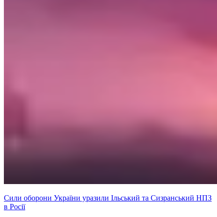
Сили оборони України уразили Ільський та Сизранський НПЗ
в Росії