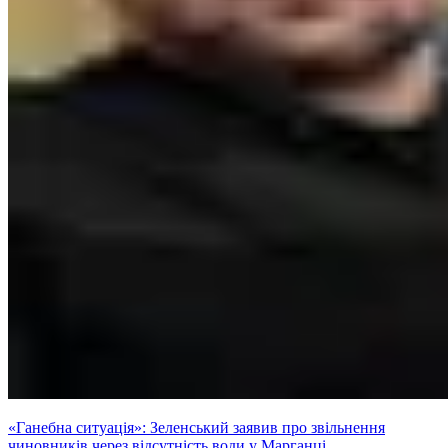
«Ганебна ситуація»: Зеленський заявив про звільнення
чиновників через відсутність води у Марганці