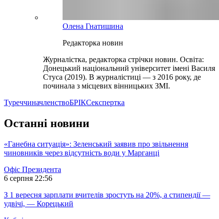
Олена Гнатишина
Редакторка новин
Журналістка, редакторка стрічки новин. Освіта:
Донецький національний університет імені Василя
Стуса (2019). В журналістиці — з 2016 року, де
починала з місцевих вінницьких ЗМІ.
Туреччина
членство
БРІКС
експертка
Останні новини
«Ганебна ситуація»: Зеленський заявив про звільнення
чиновників через відсутність води у Марганці
Офіс Президента
6 серпня 22:56
З 1 вересня зарплати вчителів зростуть на 20%, а стипендії —
удвічі, — Корецький