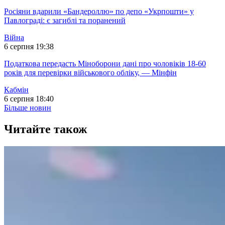
Росіяни вдарили «Бандероллю» по депо «Укрпошти» у
Павлограді: є загиблі та поранений
Війна
6 серпня 19:38
Податкова передасть Міноборони дані про чоловіків 18-60
років для перевірки військового обліку, — Мінфін
Кабмін
6 серпня 18:40
Більше новин
Читайте також