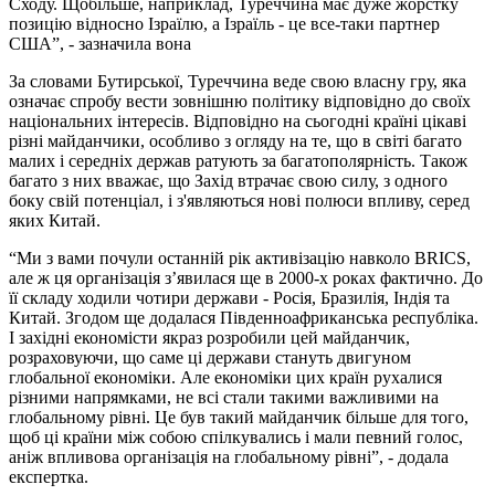
Сходу. Щобільше, наприклад, Туреччина має дуже жорстку
позицію відносно Ізраїлю, а Ізраїль - це все-таки партнер
США”, - зазначила вона
За словами Бутирської, Туреччина веде свою власну гру, яка
означає спробу вести зовнішню політику відповідно до своїх
національних інтересів. Відповідно на сьогодні країні цікаві
різні майданчики, особливо з огляду на те, що в світі багато
малих і середніх держав ратують за багатополярність. Також
багато з них вважає, що Захід втрачає свою силу, з одного
боку свій потенціал, і з'являються нові полюси впливу, серед
яких Китай.
“Ми з вами почули останній рік активізацію навколо BRICS,
але ж ця організація з’явилася ще в 2000-х роках фактично. До
її складу ходили чотири держави - Росія, Бразилія, Індія та
Китай. Згодом ще додалася Південноафриканська республіка.
І західні економісти якраз розробили цей майданчик,
розраховуючи, що саме ці держави стануть двигуном
глобальної економіки. Але економіки цих країн рухалися
різними напрямками, не всі стали такими важливими на
глобальному рівні. Це був такий майданчик більше для того,
щоб ці країни між собою спілкувались і мали певний голос,
аніж впливова організація на глобальному рівні”, - додала
експертка.