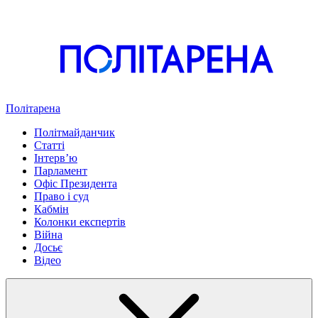
Політарена
Політмайданчик
Статті
Інтервʼю
Парламент
Офіс Президента
Право і суд
Кабмін
Колонки експертів
Війна
Досьє
Відео