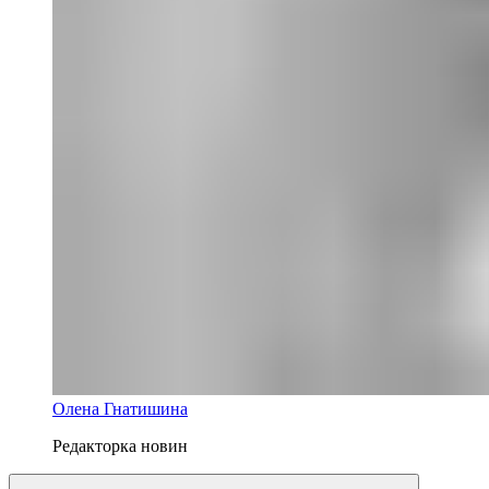
Олена Гнатишина
Редакторка новин