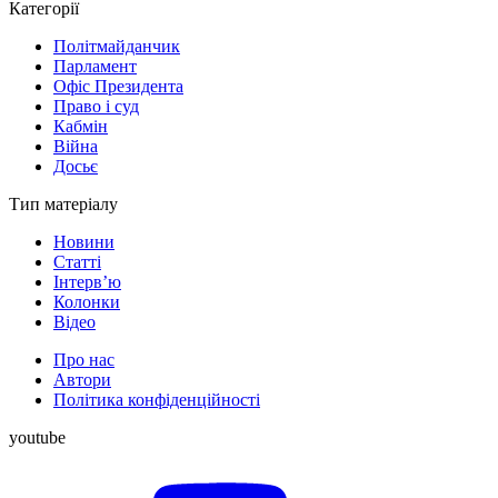
Категорії
Політмайданчик
Парламент
Офіс Президента
Право і суд
Кабмін
Війна
Досьє
Тип матеріалу
Новини
Статті
Інтерв’ю
Колонки
Відео
Про нас
Автори
Політика конфіденційності
youtube