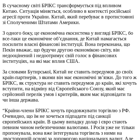
В сучасному світі БРІКС трансформується під впливом
Китаю. Ситуація міняється, особливо в контексті російської
агресії проти України. Китай, який перебуває в протистоянні
зі Сполученими Штатами Америки.
З одного боку, це економічна екосистема у вигляді БРІКС, бо
все-таки це економічне об’єднання, де Китай намагається
посилити власні фінансові інституції. Вона переконана, що
Пекін вважає, що будучи другою економікою світу, він
недооцінений і недоотримує свій голос в фінансових
інституціях, на які має вплив США.
За словами Бутирської, Китай не ставить передумов до своїх
країн-партнерів, з якими він має економічні зв’язки. До того ж
БРІКС, як структура не ставить передумов до країн, які хочуть
вступити, на відміну від Європейського Союзу, який має
серйозний перелік умов і критеріїв, яким має відповідати та
чи інша держава.
“Країни-члени БРІКС хочуть продовжувати торгівлю з РФ.
Очевидно, що їм не хочеться підпадати під санкції
європейських країн. В цьому випадку долар і євро стають
певним чином небезпечними валютами. І Росія уже не тільки
пропонувала, вона вже інтегрувала торгівель з ними на
двосторонній основі за допомогою національних валют. Але