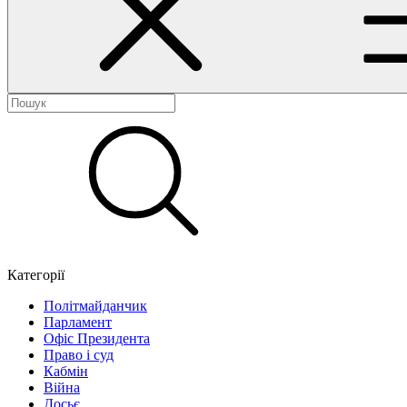
Категорії
Політмайданчик
Парламент
Офіс Президента
Право і суд
Кабмін
Війна
Досьє