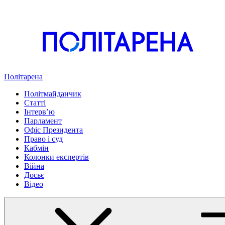
Політарена
Політмайданчик
Статті
Інтервʼю
Парламент
Офіс Президента
Право і суд
Кабмін
Колонки експертів
Війна
Досьє
Відео