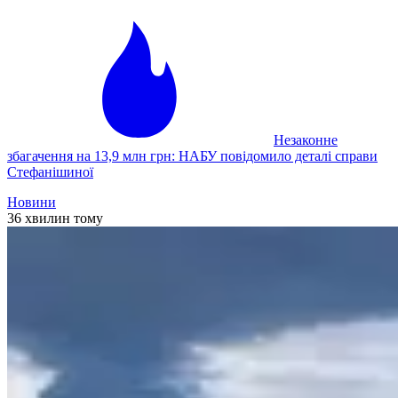
Незаконне
збагачення на 13,9 млн грн: НАБУ повідомило деталі справи
Стефанішиної
Новини
36 хвилин тому