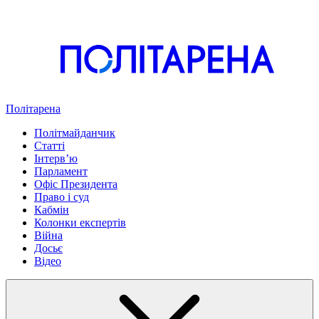
Політарена
Політмайданчик
Статті
Інтервʼю
Парламент
Офіс Президента
Право і суд
Кабмін
Колонки експертів
Війна
Досьє
Відео