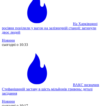
На Харківщині
росіяни поцілили у вагон на залізничній станції: загинули
двоє людей
Новини
сьогодні о 10:33
ВАКС визначив
Стефанішиній заставу в шість мільйонів гривень: деталі
засідання
Новини
сьогодні о 10:17