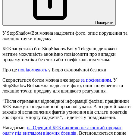
Поширити
У StopShadowBot можна надіслати фото, опис порушення та
локацію точки продажу
БЕБ запустило бот StopShadowBot у Telegram, де кожен
матиме можливість анонімно повідомити про випадки
продажу техніки без чека або з нефіскальним чеком.
Про це
повідомляють
у Бюро економічної безпеки.
Скористатися ботом можна вже зараз
за посиланням
. У
StopShadowBot можна надіслати фото, опис порушення та
локацію точки продажу для швидкого реагування.
“Після отримання відповідної інформації фахівці працівники
БЕБ зможуть оперативно її проаналізувати. А згодом й вжити
заходів зі встановлення фактів ухилення від сплати податків
або сірого імпорту гаджетів”, - йдеться у повідомленні.
Нагадаємо,
на Одещині БЕБ викрило незаконний продаж
одягу під виглядом відомих брендів
. Встановлюється повне