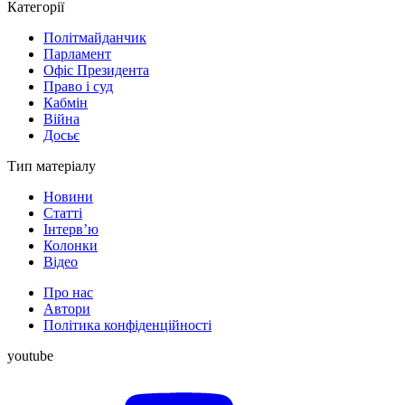
Категорії
Політмайданчик
Парламент
Офіс Президента
Право і суд
Кабмін
Війна
Досьє
Тип матеріалу
Новини
Статті
Інтерв’ю
Колонки
Відео
Про нас
Автори
Політика конфіденційності
youtube