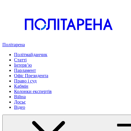
Політарена
Політмайданчик
Статті
Інтервʼю
Парламент
Офіс Президента
Право і суд
Кабмін
Колонки експертів
Війна
Досьє
Відео