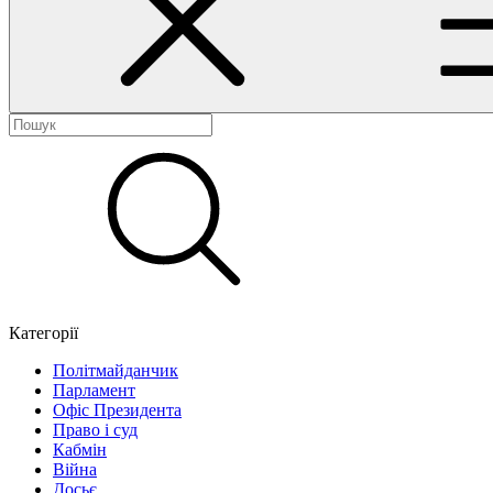
Категорії
Політмайданчик
Парламент
Офіс Президента
Право і суд
Кабмін
Війна
Досьє