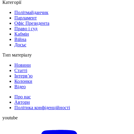
Категорії
Політмайданчик
Парламент
Офіс Президента
Право і суд
Кабмін
Війна
Досьє
Тип матеріалу
Новини
Статті
Інтерв’ю
Колонки
Відео
Про нас
Автори
Політика конфіденційності
youtube