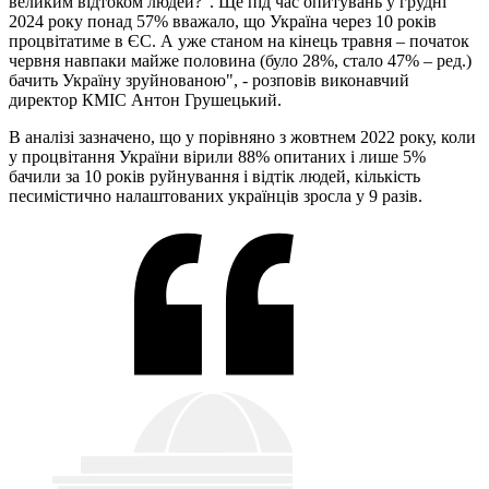
великим відтоком людей?". Ще під час опитувань у грудні
2024 року понад 57% вважало, що Україна через 10 років
процвітатиме в ЄС. А уже станом на кінець травня – початок
червня навпаки майже половина (було 28%, стало 47% – ред.)
бачить Україну зруйнованою", - розповів виконавчий
директор КМІС Антон Грушецький.
В аналізі зазначено, що у порівняно з жовтнем 2022 року, коли
у процвітання України вірили 88% опитаних і лише 5%
бачили за 10 років руйнування і відтік людей, кількість
песимістично налаштованих українців зросла у 9 разів.