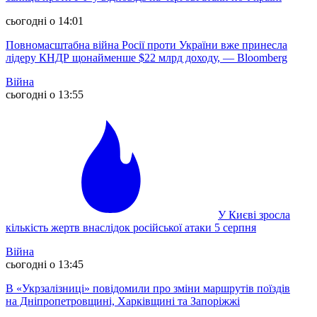
сьогодні о 14:01
Повномасштабна війна Росії проти України вже принесла
лідеру КНДР щонайменше $22 млрд доходу, — Bloomberg
Війна
сьогодні о 13:55
У Києві зросла
кількість жертв внаслідок російської атаки 5 серпня
Війна
сьогодні о 13:45
В «Укрзалізниці» повідомили про зміни маршрутів поїздів
на Дніпропетровщині, Харківщині та Запоріжжі