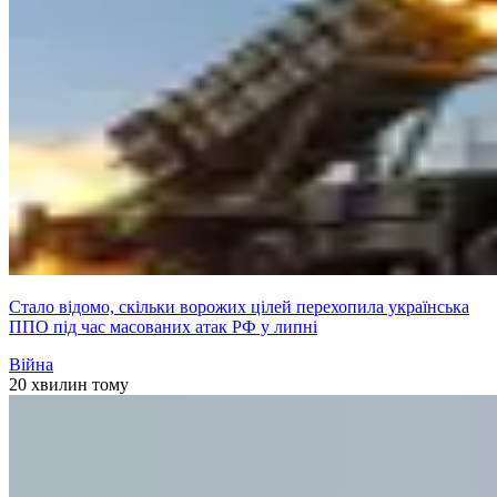
Стало відомо, скільки ворожих цілей перехопила українська
ППО під час масованих атак РФ у липні
Війна
20 хвилин тому