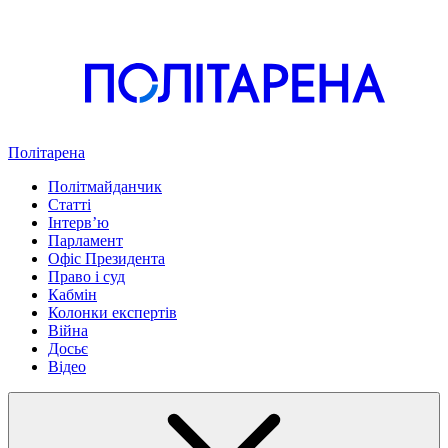
Політарена
Політмайданчик
Статті
Інтервʼю
Парламент
Офіс Президента
Право і суд
Кабмін
Колонки експертів
Війна
Досьє
Відео