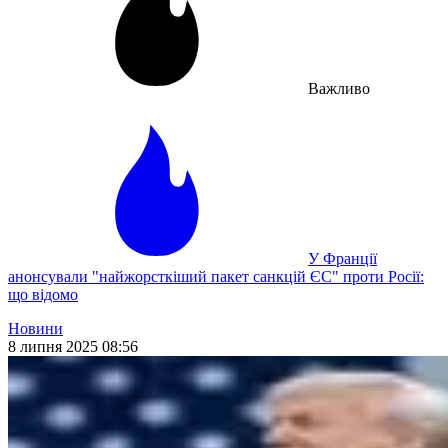
Важливо
У Франції
анонсували "найжорсткіший пакет санкцій ЄС" проти Росії:
що відомо
Новини
8 липня 2025 08:56