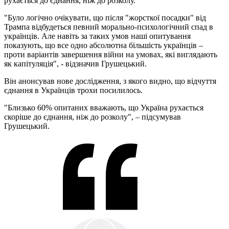
рухається до єднання, ніж до розколу.
"Було логічно очікувати, що після "жорсткої посадки" від
Трампа відбудеться певний морально-психологічний спад в
українців. Але навіть за таких умов наші опитування
показують, що все одно абсолютна більшість українців –
проти варіантів завершення війни на умовах, які виглядають
як капітуляція", - відзначив Грушецький.
Він анонсував нове дослідження, з якого видно, що відчуття
єднання в Українців трохи посилилось.
"Близько 60% опитаних вважають, що Україна рухається
скоріше до єднання, ніж до розколу", – підсумував
Грушецький.