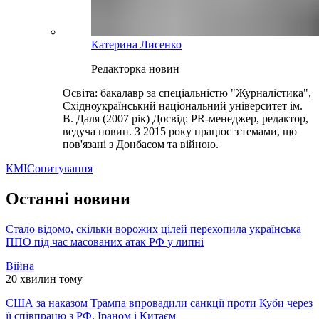
Катерина Лисенко
Редакторка новин
Освіта: бакалавр за спеціальністю "Журналістика",
Східноукраїнський національний університет ім.
В. Даля (2007 рік) Досвід: PR-менеджер, редактор,
ведуча новин. З 2015 року працює з темами, що
пов'язані з Донбасом та війною.
КМІС
опитування
Останні новини
Стало відомо, скільки ворожих цілей перехопила українська
ППО під час масованих атак РФ у липні
Війна
20 хвилин тому
США за наказом Трампа впровадили санкції проти Куби через
її співпрацю з РФ, Іраном і Китаєм