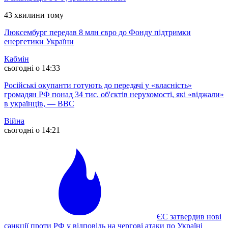
43 хвилини тому
Люксембург передав 8 млн євро до Фонду підтримки
енергетики України
Кабмін
сьогодні о 14:33
Російські окупанти готують до передачі у «власність»
громадян РФ понад 34 тис. об'єктів нерухомості, які «віджали»
в українців, — ВВС
Війна
сьогодні о 14:21
ЄС затвердив нові
санкції проти РФ у відповідь на чергові атаки по Україні