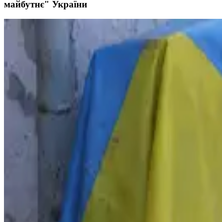
майбутнє" України