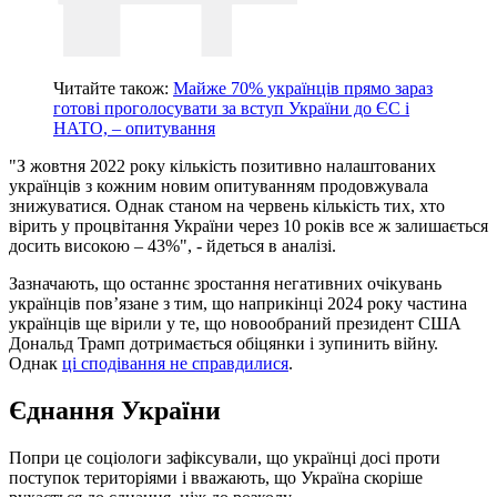
Читайте також:
Майже 70% українців прямо зараз
готові проголосувати за вступ України до ЄС і
НАТО, – опитування
"З жовтня 2022 року кількість позитивно налаштованих
українців з кожним новим опитуванням продовжувала
знижуватися. Однак станом на червень кількість тих, хто
вірить у процвітання України через 10 років все ж залишається
досить високою – 43%", - йдеться в аналізі.
Зазначають, що останнє зростання негативних очікувань
українців пов’язане з тим, що наприкінці 2024 року частина
українців ще вірили у те, що новообраний президент США
Дональд Трамп дотримається обіцянки і зупинить війну.
Однак
ці сподівання не справдилися
.
Єднання України
Попри це соціологи зафіксували, що українці досі проти
поступок територіями і вважають, що Україна скоріше