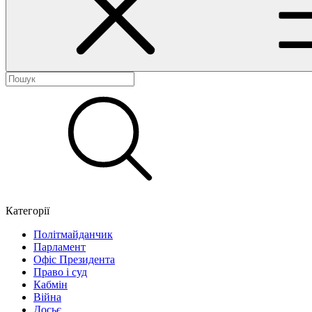
Категорії
Політмайданчик
Парламент
Офіс Президента
Право і суд
Кабмін
Війна
Досьє