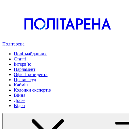
Політарена
Політмайданчик
Статті
Інтервʼю
Парламент
Офіс Президента
Право і суд
Кабмін
Колонки експертів
Війна
Досьє
Відео