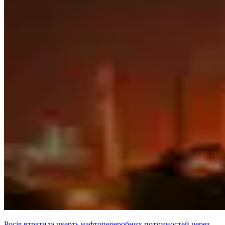
Росія втратила чверть нафтопереробних потужностей через