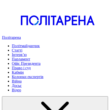
Політарена
Політмайданчик
Статті
Інтервʼю
Парламент
Офіс Президента
Право і суд
Кабмін
Колонки експертів
Війна
Досьє
Відео