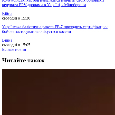
Колумбійські картелі намагалися навчити своїх бойовиків
керувати FPV-дронами в Україні, - Міноборони
Війна
сьогодні о 15:30
Українська балістична ракета FP-7 проходить сертифікацію:
бойове застосування очікується восени
Війна
сьогодні о 15:05
Більше новин
Читайте також