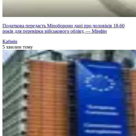
Податкова передасть Міноборони дані про чоловіків 18-60
років для перевірки військового обліку, — Мінфін
Кабмін
5 хвилин тому