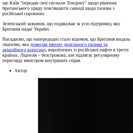
що Київ "передав свої сигнали Лондону" щодо рішення
британського уряду пом’якшити санкції щодо палива з
російської сировини.
Зеленський зазначив, що подякував за усю підтримку, яку
Британія надає Україні.
Нагадаємо, що напередодні стало відомоя, що Британія видала
ліцензію, яка
дозволяє імпорт дизельного палива та
авіаційного керосину
, вироблених із російської нафти в третіх
країнах. Ліцензія – безстрокова, але підлягає регулярному
перегляду міністром внутрішніх справ
Автор