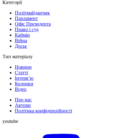
Категорії
Політмайданчик
Парламент
Офіс Президента
Право і суд
Кабмін
Війна
Досьє
Тип матеріалу
Новини
Статті
Інтерв’ю
Колонки
Відео
Про нас
Автори
Політика конфіденційності
youtube