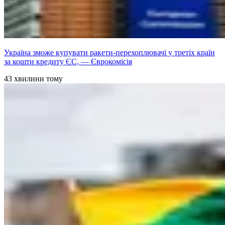
Україна зможе купувати ракети-перехоплювачі у третіх країн
за кошти кредиту ЄС, — Єврокомісія
43 хвилини тому