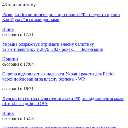
43 хвилини тому
Розвідка Литви попередила про плани РФ атакувати країни
Балтії українськими дронами
Війна
сьогодні о 17:31
Україна розраховує отримати власну балістику
та антибалістику у 2026–2027 роках, — Зеленський
Новини
сьогодні о 17:04
Європа відмовляється надавати Україні ракети для Patriot
через побоювання за власну безпеку, - WP
сьогодні о 16:31
Херсон без світла після нічної атаки РФ, на відновлення може
піти кілька днів, - ОВА
Війна
сьогодні о 15:53