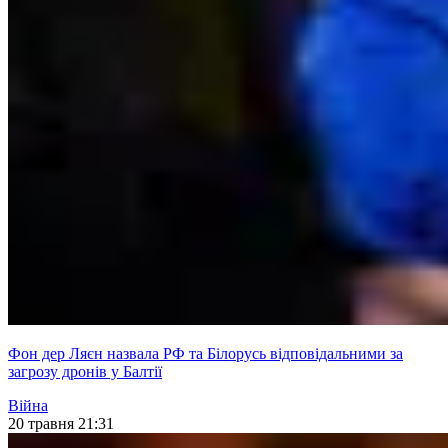
Фон дер Ляєн назвала РФ та Білорусь відповідальними за
загрозу дронів у Балтії
Війна
20 травня 21:31