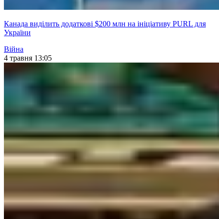
Канада виділить додаткові $200 млн на ініціативу PURL для
України
Війна
4 травня 13:05