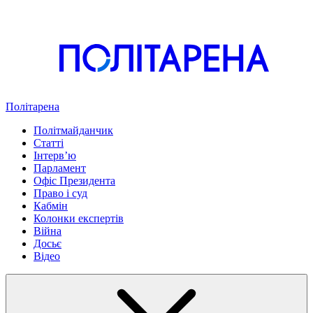
Політарена
Політмайданчик
Статті
Інтервʼю
Парламент
Офіс Президента
Право і суд
Кабмін
Колонки експертів
Війна
Досьє
Відео