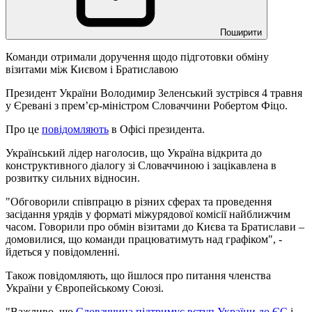
Поширити
Команди отримали доручення щодо підготовки обміну
візитами між Києвом і Братиславою
Президент України Володимир Зеленський зустрівся 4 травня
у Єревані з премʼєр-міністром Словаччини Робертом Фіцо.
Про це
повідомляють
в Офісі президента.
Український лідер наголосив, що Україна відкрита до
конструктивного діалогу зі Словаччиною і зацікавлена в
розвитку сильних відносин.
"Обговорили співпрацю в різних сферах та проведення
засідання урядів у форматі міжурядової комісії найближчим
часом. Говорили про обмін візитами до Києва та Братислави –
домовилися, що команди працюватимуть над графіком", -
йдеться у повідомленні.
Також повідомляють, що йшлося про питання членства
України у Європейському Союзі.
"Важливо, що
Словаччина підтримує вступ України до ЄС
і