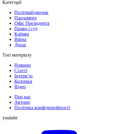
Категорії
Політмайданчик
Парламент
Офіс Президента
Право і суд
Кабмін
Війна
Досьє
Тип матеріалу
Новини
Статті
Інтерв’ю
Колонки
Відео
Про нас
Автори
Політика конфіденційності
youtube