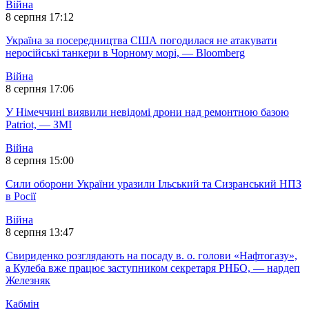
Війна
8 серпня 17:12
Україна за посередництва США погодилася не атакувати
неросійські танкери в Чорному морі, — Bloomberg
Війна
8 серпня 17:06
У Німеччині виявили невідомі дрони над ремонтною базою
Patriot, — ЗМІ
Війна
8 серпня 15:00
Сили оборони України уразили Ільський та Сизранський НПЗ
в Росії
Війна
8 серпня 13:47
Свириденко розглядають на посаду в. о. голови «Нафтогазу»,
а Кулеба вже працює заступником секретаря РНБО, — нардеп
Железняк
Кабмін