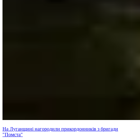
На Луганщині нагородили прикордонників з бригади
"Помста"