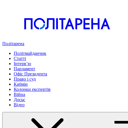
Політарена
Політмайданчик
Статті
Інтервʼю
Парламент
Офіс Президента
Право і суд
Кабмін
Колонки експертів
Війна
Досьє
Відео