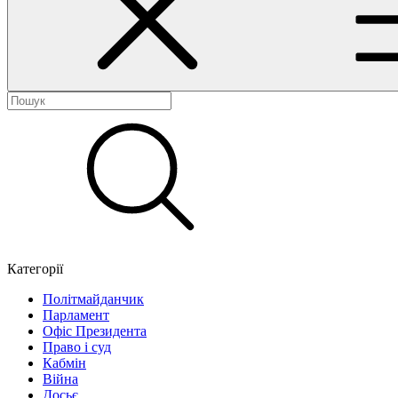
Категорії
Політмайданчик
Парламент
Офіс Президента
Право і суд
Кабмін
Війна
Досьє