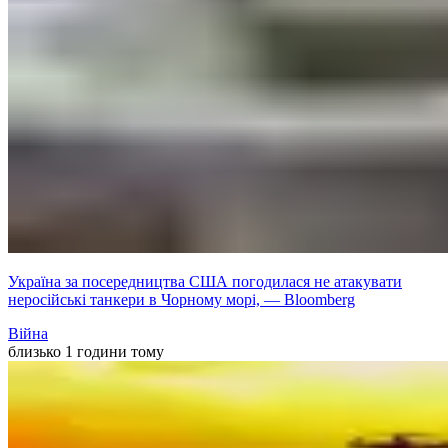
Україна за посередництва США погодилася не атакувати
неросійські танкери в Чорному морі, — Bloomberg
Війна
близько 1 години тому