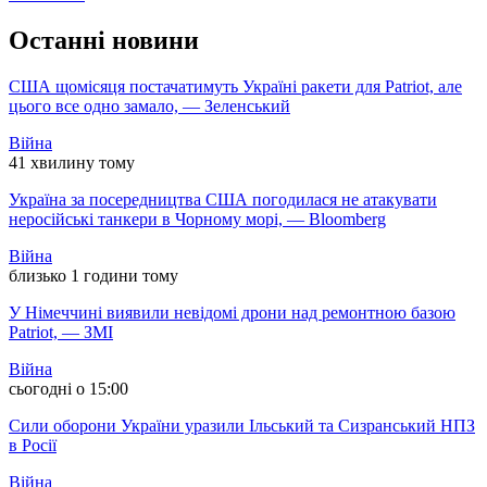
Останні новини
США щомісяця постачатимуть Україні ракети для Patriot, але
цього все одно замало, — Зеленський
Війна
41 хвилину тому
Україна за посередництва США погодилася не атакувати
неросійські танкери в Чорному морі, — Bloomberg
Війна
близько 1 години тому
У Німеччині виявили невідомі дрони над ремонтною базою
Patriot, — ЗМІ
Війна
сьогодні о 15:00
Сили оборони України уразили Ільський та Сизранський НПЗ
в Росії
Війна