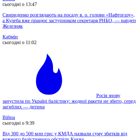
сьогодні о 13:47
Свириденко розглядають на посаду в. о. голови «Нафтогазу»,
а Кулеба вже працює заступником секретаря РНБО, — нардеп
Железняк
Кабмін
сьогодні о 11:02
Росія знову
запустила по Україні балістику: жодної ракети не збито, серед
загиблих — дитина
Війна
сьогодні о 9:39
Від 300 до 500 млн грн: у КМДА назвали суму збитків від
кожного балістичного обстрілу Києва