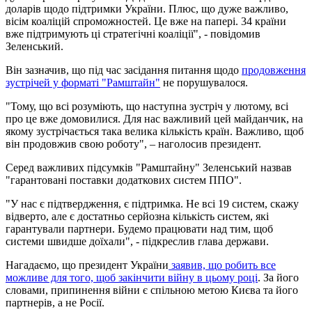
доларів щодо підтримки України. Плюс, що дуже важливо,
вісім коаліцій спроможностей. Це вже на папері. 34 країни
вже підтримують ці стратегічні коаліції", - повідомив
Зеленський.
Він зазначив, що під час засідання питання щодо
продовження
зустрічей у форматі "Рамштайн"
не порушувалося.
"Тому, що всі розуміють, що наступна зустріч у лютому, всі
про це вже домовилися. Для нас важливий цей майданчик, на
якому зустрічається така велика кількість країн. Важливо, щоб
він продовжив свою роботу", – наголосив президент.
Серед важливих підсумків "Рамштайну" Зеленський назвав
"гарантовані поставки додаткових систем ППО".
"У нас є підтвердження, є підтримка. Не всі 19 систем, скажу
відверто, але є достатньо серйозна кількість систем, які
гарантували партнери. Будемо працювати над тим, щоб
системи швидше доїхали", - підкреслив глава держави.
Нагадаємо, що президент України
заявив, що робить все
можливе для того, щоб закінчити війну в цьому році
. За його
словами, припинення війни є спільною метою Києва та його
партнерів, а не Росії.