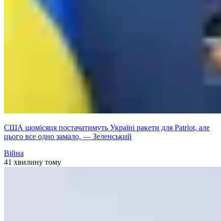
США щомісяця постачатимуть Україні ракети для Patriot, але
цього все одно замало, — Зеленський
Війна
41 хвилину тому