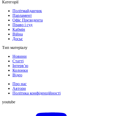
Категорії
Політмайданчик
Парламент
Офіс Президента
Право і суд
Кабмін
Війна
Досьє
Тип матеріалу
Новини
Статті
Інтерв’ю
Колонки
Відео
Про нас
Автори
Політика конфіденційності
youtube