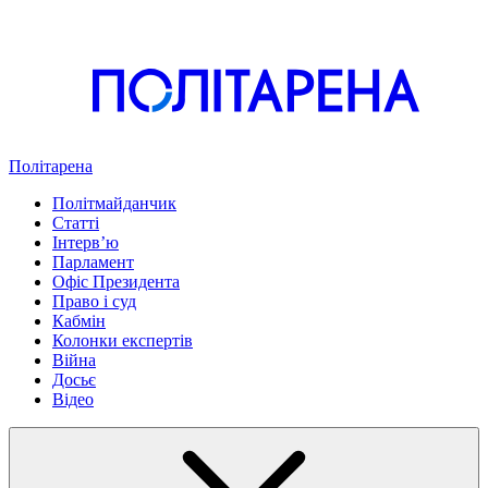
Політарена
Політмайданчик
Статті
Інтервʼю
Парламент
Офіс Президента
Право і суд
Кабмін
Колонки експертів
Війна
Досьє
Відео