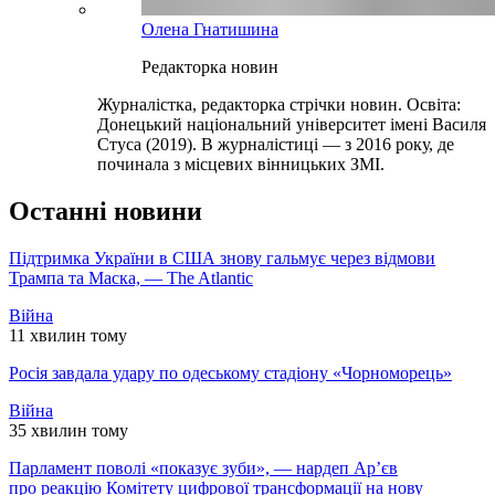
Олена Гнатишина
Редакторка новин
Журналістка, редакторка стрічки новин. Освіта:
Донецький національний університет імені Василя
Стуса (2019). В журналістиці — з 2016 року, де
починала з місцевих вінницьких ЗМІ.
Останні новини
Підтримка України в США знову гальмує через відмови
Трампа та Маска, — The Atlantic
Війна
11 хвилин тому
Росія завдала удару по одеському стадіону «Чорноморець»
Війна
35 хвилин тому
Парламент поволі «показує зуби», — нардеп Ар’єв
про реакцію Комітету цифрової трансформації на нову