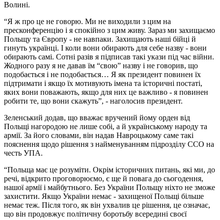
Волині.
“Я ж про це не говорю. Ми не виходили з цим на
пресконференцію і я спокійно з цим живу. Зараз ми захищаємо
Польщу та Європу - не навпаки. Захищають наші бійці й
гинуть українці. І коли вони обирають для себе назву - вони
обирають самі. Сотні разів я підписав такі укази під час війни.
Жодного разу я не давав їм “свою” назву і не говорив, що
подобається і не подобається… Я як президент повинен їх
підтримати і якщо їх мотивують імена та історичні постаті,
яких вони поважають, якщо для них це важливо - я повинен
робити те, що вони скажуть”, - наголосив президент.
Зеленський додав, що вважає вручений йому орден від
Польщі нагородою не лише собі, а й українському народу та
армії. За його словами, він надав Навроцькому саме такі
пояснення щодо рішення з найменуванням підрозділу ССО на
честь УПА.
“Польща має це розуміти. Окрім історичних питань, які ми, до
речі, відкрито проговорюємо, є ще й повага до сьогодення,
нашої армії і майбутнього. Без України Польщу ніхто не зможе
захистити. Якщо України немає - захищеної Польщі більше
немає теж. Після того, як він ухвалив це рішення, це означає,
що він продовжує політичну боротьбу всередині своєї