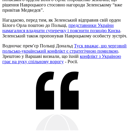
рішення Навроцького стосовно нагороди Зеленському “вже
привітав Медведєв”.
Нагадаємо, перед тим, як Зеленський відправив свій орден
Білого Орла поштою до Польщі,
представники України
намагалися владнати суперечку і пояснити позицію Києва
.
Зеленський також пропонував Навроцькому особисту зустріч.
Водночас прем’єр Польщі Дональд
Туск вважає, що черговий
польсько-український конфлікт є стратегічною помилкою
.
Зрештою у Варшаві визнали, що їхній
конфлікт з Україною
грає на руку спільному ворогу
- Росії.