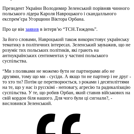
Президент України Володимир Зеленський порівняв чинного
польського лідера Кароля Навроцького і скандалльного
експрем’єра Угорщини Віктора Орбана.
Про це він
заявив
в інтерв’ю “ТСН.Тиждень”.
За його словами, Навроцький також використовує українську
тематику в політичних інтересах. Зеленський зауважив, що не
розуміє тих польських політиків, які грають на
антиукраїнських сентиментах у частині польського
суспільства.
“Ми з поляками не можемо бути не партнерами або не
друзями, тому що ми - сусіди. А якщо ти не партнер і не друг -
то хто ти? Потім це перетворюється, з роками і десятиліттями
на те, що у нас із русскімі - неповагу, агресію та радикалізацію
суспільства. У те, що робив Орбан, який ставив військових на
свій кордон біля нашого. Для чого були ці сигнали?, -
висловився Зеленський.