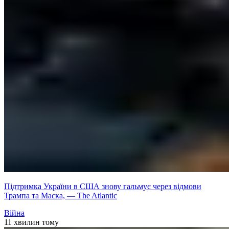
Підтримка України в США знову гальмує через відмови
Трампа та Маска, — The Atlantic
Війна
11 хвилин тому