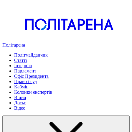
Політарена
Політмайданчик
Статті
Інтервʼю
Парламент
Офіс Президента
Право і суд
Кабмін
Колонки експертів
Війна
Досьє
Відео