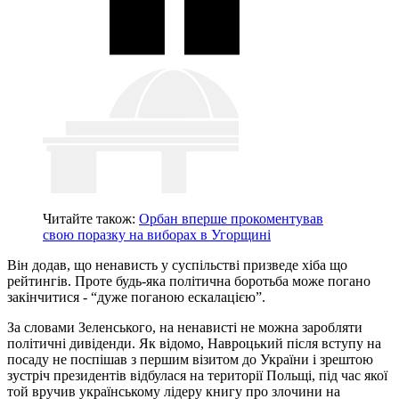
Читайте також:
Орбан вперше прокоментував
свою поразку на виборах в Угорщині
Він додав, що ненависть у суспільстві призведе хіба що
рейтингів. Проте будь-яка політична боротьба може погано
закінчитися - “дуже поганою ескалацією”.
За словами Зеленського, на ненависті не можна заробляти
політичні дивіденди. Як відомо, Навроцький після вступу на
посаду не поспішав з першим візитом до України і зрештою
зустріч президентів відбулася на території Польщі, під час якої
той вручив українському лідеру книгу про злочини на