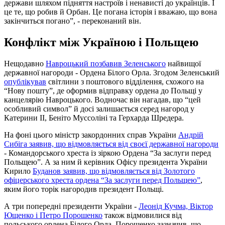
держави шляхом підняття настроїв і ненависті до українців. І
це те, що робив й Орбан. Це погана історія і вважаю, що вона
закінчиться погано”, - переконаний він.
Конфлікт між Україною і Польщею
Нещодавно
Навроцький позбавив Зеленського
найвищої
державної нагороди - Ордена Білого Орла. Згодом Зеленський
опублікував
світлини з поштового відділення, схожого на
“Нову пошту”, де оформив відправку ордена до Польщі у
канцелярію Навроцького. Водночас він нагадав, що “цей
особливий символ” й досі залишається серед нагород у
Катерини ІІ, Беніто Муссоліні та Герхарда Шредера.
На фоні цього міністр закордонних справ України
Андрій
Сибіга заявив, що відмовляється від своєї державної нагороди
- Командорського хреста із зіркою Ордена “За заслуги перед
Польщею”. А за ним й керівник Офісу президента України
Кирило
Буданов заявив, що відмовляється від Золотого
офіцерського хреста ордена “За заслуги перед Польщею”
,
яким його торік нагородив президент Польщі.
А три попередні президенти України -
Леонід Кучма, Віктор
Ющенко і Петро Порошенко
також відмовилися від
польського ордена Білого Орла. Порошенко зазначив, що