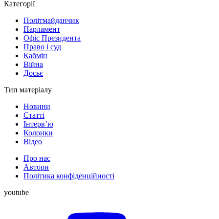
Категорії
Політмайданчик
Парламент
Офіс Президента
Право і суд
Кабмін
Війна
Досьє
Тип матеріалу
Новини
Статті
Інтерв’ю
Колонки
Відео
Про нас
Автори
Політика конфіденційності
youtube