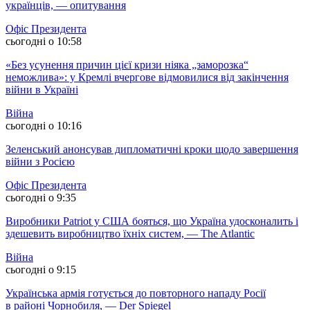
українців, — опитування
Офіс Президента
сьогодні о 10:58
«Без усунення причин цієї кризи ніяка „заморозка“
неможлива»: у Кремлі вчергове відмовилися від закінчення
війни в Україні
Війна
сьогодні о 10:16
Зеленський анонсував дипломатичні кроки щодо завершення
війни з Росією
Офіс Президента
сьогодні о 9:35
Виробники Patriot у США бояться, що Україна удосконалить і
здешевить виробництво їхніх систем, — The Atlantic
Війна
сьогодні о 9:15
Українська армія готується до повторного нападу Росії
в районі Чорнобиля, — Der Spiegel