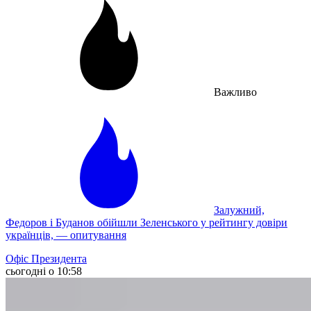
Важливо
Залужний,
Федоров і Буданов обійшли Зеленського у рейтингу довіри
українців, — опитування
Офіс Президента
сьогодні о 10:58