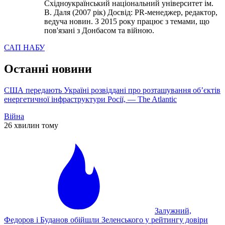
Східноукраїнський національний університет ім.
В. Даля (2007 рік) Досвід: PR-менеджер, редактор,
ведуча новин. З 2015 року працює з темами, що
пов'язані з Донбасом та війною.
САП НАБУ
Останні новини
США передають Україні розвіддані про розташування об’єктів
енергетичної інфраструктури Росії, — The Atlantic
Війна
26 хвилин тому
Залужний,
Федоров і Буданов обійшли Зеленського у рейтингу довіри