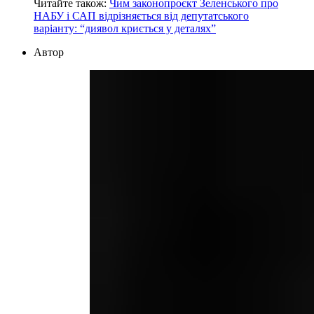
Читайте також:
Чим законопроєкт Зеленського про
НАБУ і САП відрізняється від депутатського
варіанту: “диявол криється у деталях”
Автор