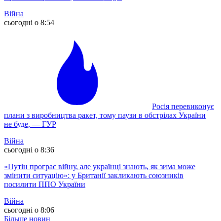
Війна
сьогодні о 8:54
Росія перевиконує
плани з виробництва ракет, тому паузи в обстрілах України
не буде, — ГУР
Війна
сьогодні о 8:36
«Путін програє війну, але українці знають, як зима може
змінити ситуацію»: у Британії закликають союзників
посилити ППО України
Війна
сьогодні о 8:06
Більше новин