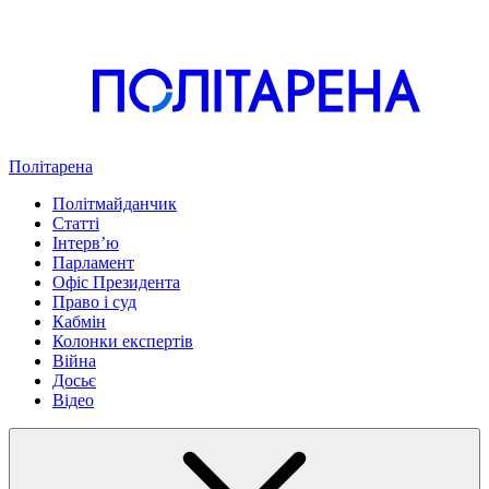
Політарена
Політмайданчик
Статті
Інтервʼю
Парламент
Офіс Президента
Право і суд
Кабмін
Колонки експертів
Війна
Досьє
Відео