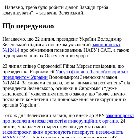
"Напевно, треба було робити діалог. Завжди треба
комунікувати", – зазначив Зеленський.
Що передувало
Нагадаємо, що 22 липня, президент України Володимир
Зеленський підписав поспіхом ухвалений
законопроєкт
№12414
про обмеження повноважень НАБУ і САП, а також
підпорядкування їх Офісу генпрокурора.
23 липня спікер Єврокомісії Гійом Мерсьє повідомив, що
президентка Єврокомісії
Урсула фон дер Ляєн обговорила з
президентом України
Володимиром Зеленським закон
№12414. За словами спікера, вона “вимагала розʼяснень” від
президента Зеленського, оскільки в Єврокомісії “дуже
занепокоєні” ухваленням нового закону, що “може значно
послабити компетенції та повноваження антикорупційних
органів України”.
Того ж дня Зеленський заявив, що внесе до ВРУ
законопроєкт
про посилення незалежності антикорупційних органів
. 24
липня, у парламенті зареєстрували депутатський
законопроєкт, яким пропонують повернути незалежність
НАБУ і САП
. Ініціаторами нового законопроєкту є 48