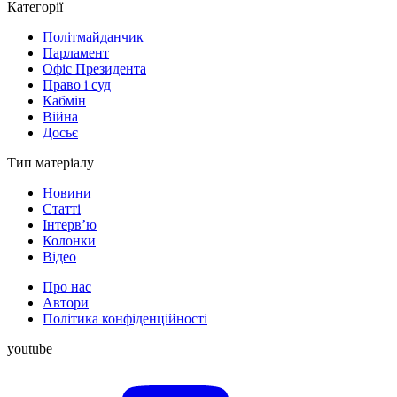
Категорії
Політмайданчик
Парламент
Офіс Президента
Право і суд
Кабмін
Війна
Досьє
Тип матеріалу
Новини
Статті
Інтерв’ю
Колонки
Відео
Про нас
Автори
Політика конфіденційності
youtube