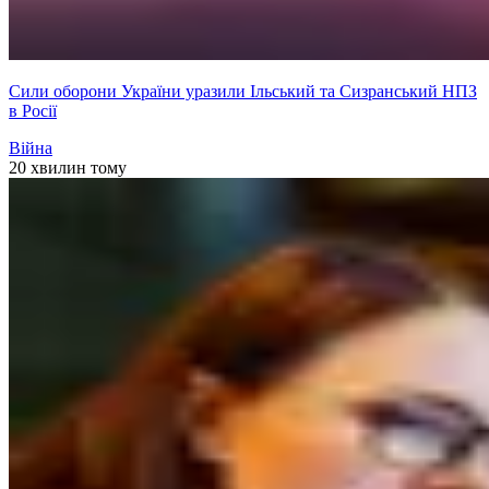
Сили оборони України уразили Ільський та Сизранський НПЗ
в Росії
Війна
20 хвилин тому