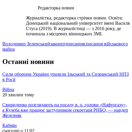
Редакторка новин
Журналістка, редакторка стрічки новин. Освіта:
Донецький національний університет імені Василя
Стуса (2019). В журналістиці — з 2016 року, де
починала з місцевих вінницьких ЗМІ.
Володимир Зеленський
закон
підписання
списання військового
майна
Останні новини
Сили оборони України уразили Ільський та Сизранський НПЗ
в Росії
Війна
20 хвилин тому
Свириденко розглядають на посаду в. о. голови «Нафтогазу»,
а Кулеба вже працює заступником секретаря РНБО, — нардеп
Железняк
Кабмін
сьогодні о 11:02