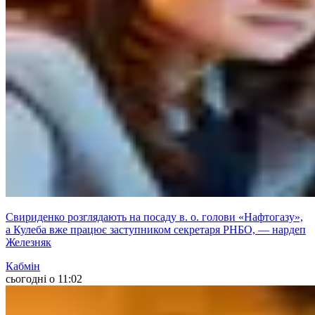
Свириденко розглядають на посаду в. о. голови «Нафтогазу»,
а Кулеба вже працює заступником секретаря РНБО, — нардеп
Железняк
Кабмін
сьогодні о 11:02