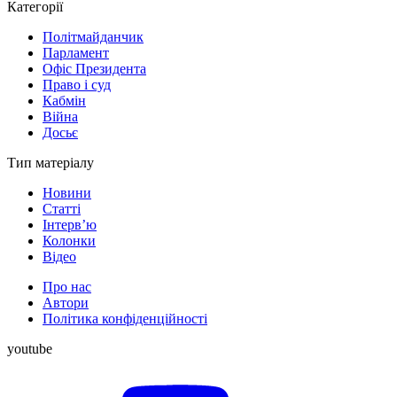
Категорії
Політмайданчик
Парламент
Офіс Президента
Право і суд
Кабмін
Війна
Досьє
Тип матеріалу
Новини
Статті
Інтерв’ю
Колонки
Відео
Про нас
Автори
Політика конфіденційності
youtube