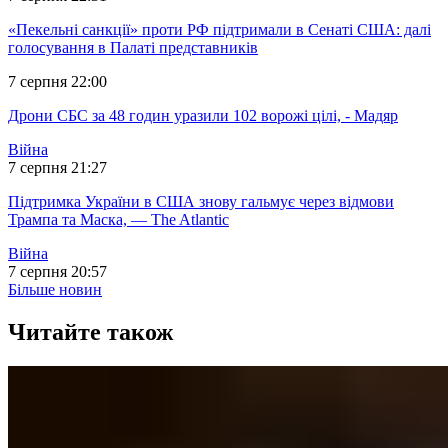
«Пекельні санкції» проти РФ підтримали в Сенаті США: далі
голосування в Палаті представників
7 серпня 22:00
Дрони СБС за 48 годин уразили 102 ворожі цілі, - Мадяр
Війна
7 серпня 21:27
Підтримка України в США знову гальмує через відмови
Трампа та Маска, — The Atlantic
Війна
7 серпня 20:57
Більше новин
Читайте також