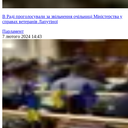
В Раді проголосували за звільнення очільниці Міністерства у
справах ветеранів Лапутіної
Парламент
7 лютого 2024 14:43