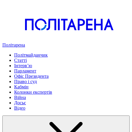
Політарена
Політмайданчик
Статті
Інтервʼю
Парламент
Офіс Президента
Право і суд
Кабмін
Колонки експертів
Війна
Досьє
Відео