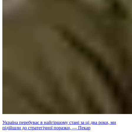
Україна перебуває в найгіршому стані за ці два роки, ми
підійшли до стратегічної поразки, — Пекар