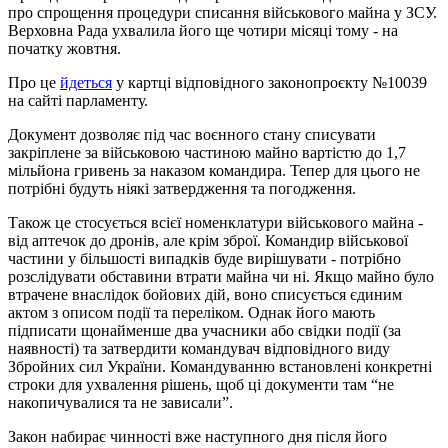
про спрощення процедури списання військового майна у ЗСУ.
Верховна Рада ухвалила його ще чотири місяці тому - на
початку жовтня.
Про це
йдеться
у картці відповідного законопроєкту №10039
на сайті парламенту.
Документ дозволяє під час воєнного стану списувати
закріплене за військовою частиною майно вартістю до 1,7
мільйона гривень за наказом командира. Тепер для цього не
потрібні будуть ніякі затвердження та погодження.
Також це стосується всієї номенклатури військового майна -
від аптечок до дронів, але крім зброї. Командир військової
частини у більшості випадків буде вирішувати - потрібно
розслідувати обставини втрати майна чи ні. Якщо майно було
втрачене внаслідок бойових дій, воно списується єдиним
актом з описом події та переліком. Однак його мають
підписати щонайменше два учасники або свідки події (за
наявності) та затвердити командувач відповідного виду
Збройних сил України. Командуванню встановлені конкретні
строки для ухвалення рішень, щоб ці документи там “не
накопичувалися та не зависали”.
Закон набирає чинності вже наступного дня після його