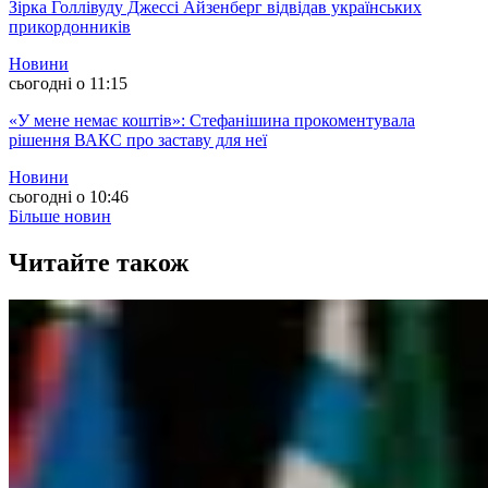
Зірка Голлівуду Джессі Айзенберг відвідав українських
прикордонників
Новини
сьогодні о 11:15
«У мене немає коштів»: Стефанішина прокоментувала
рішення ВАКС про заставу для неї
Новини
сьогодні о 10:46
Більше новин
Читайте також