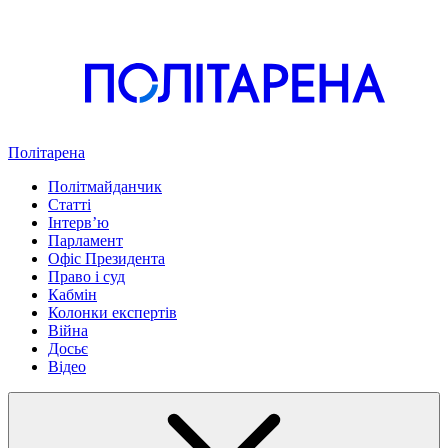
Політарена
Політмайданчик
Статті
Інтервʼю
Парламент
Офіс Президента
Право і суд
Кабмін
Колонки експертів
Війна
Досьє
Відео