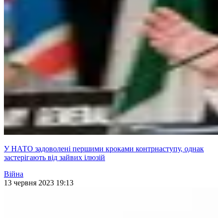
У НАТО задоволені першими кроками контрнаступу, однак
застерігають від зайвих ілюзій
Війна
13 червня 2023 19:13