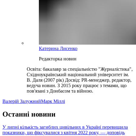
Катерина Лисенко
Редакторка новин
Освіта: бакалавр за спеціальністю "Журналістика",
Східноукраїнський національний університет ім.
В. Даля (2007 рік) Досвід: PR-менеджер, редактор,
ведуча новин. З 2015 року працює з темами, що
пов'язані з Донбасом та війною.
Валерій Залужний
Марк Міллі
Останні новини
У липні кількість загиблих цивільних в Україні перевищила
показники, що фіксувалися з квітня 2022 року, — доповідь