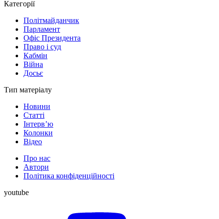
Категорії
Політмайданчик
Парламент
Офіс Президента
Право і суд
Кабмін
Війна
Досьє
Тип матеріалу
Новини
Статті
Інтерв’ю
Колонки
Відео
Про нас
Автори
Політика конфіденційності
youtube