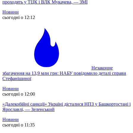
проходять у ТЦК і ВЛК Мукачева, — ЗМІ
Новини
сьогодні о 12:12
Незаконне
збагачення на 13,9 млн грн: НАБУ повідомило деталі справи
Стефанішиної
Новини
сьогодні о 12:00
«Далекобійні санкції» Україні дісталися НПЗ у Башкортостані і
Ярославлі, — Зеленський
Новини
сьогодні о 11:35