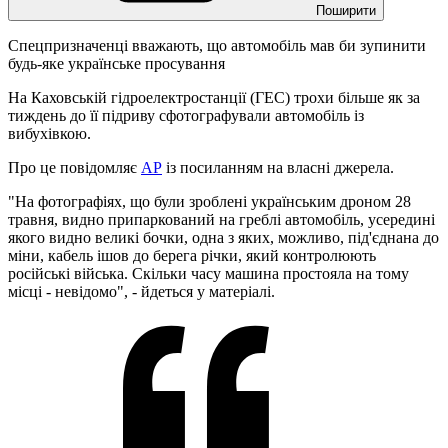
Поширити
Спецпризначенці вважають, що автомобіль мав би зупинити
будь-яке українське просування
На Каховській гідроелектростанції (ГЕС) трохи більше як за
тиждень до її підриву сфотографували автомобіль із
вибухівкою.
Про це повідомляє
AP
із посиланням на власні джерела.
"На фотографіях, що були зроблені українським дроном 28
травня, видно припаркований на греблі автомобіль, усередині
якого видно великі бочки, одна з яких, можливо, під'єднана до
міни, кабель ішов до берега річки, який контролюють
російські війська. Скільки часу машина простояла на тому
місці - невідомо", - йдеться у матеріалі.