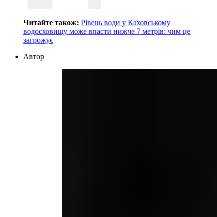
Читайте також:
Рівень води у Каховському
водосховищу може впасти нижче 7 метрів: чим це
загрожує
Автор