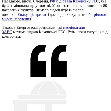
Нагадаємо, вночі, 6 червня,
РФ підірвала Каховську ГЕС
, яка
була замінована ще у жовтні. У зоні затоплення опинилися 80
населених пунктів. Чимало людей втратили свої
домівки.
Евакуація триває
і досі, однак окупанти
обстрілюють
мирне населення
.
Також в Енергоатомі розповіли, які
наслідки для
ЗАЕС
матиме підрив Каховської ГЕС. Втім, поки ситуація під
контролем.