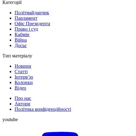
Категорії
Політмайданчик
Парламент
Офіс Президента
Право і суд
Кабмін
Війна
Досьє
Тип матеріалу
Новини
Статті
Інтерв’ю
Колонки
Відео
Про нас
Автори
Політика конфіденційності
youtube