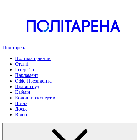
Політарена
Політмайданчик
Статті
Інтервʼю
Парламент
Офіс Президента
Право і суд
Кабмін
Колонки експертів
Війна
Досьє
Відео