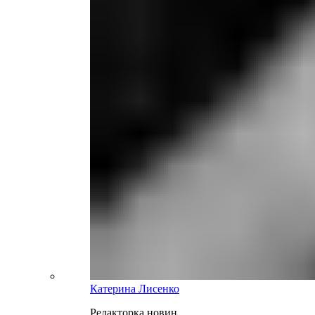
Катерина Лисенко
Редакторка новин