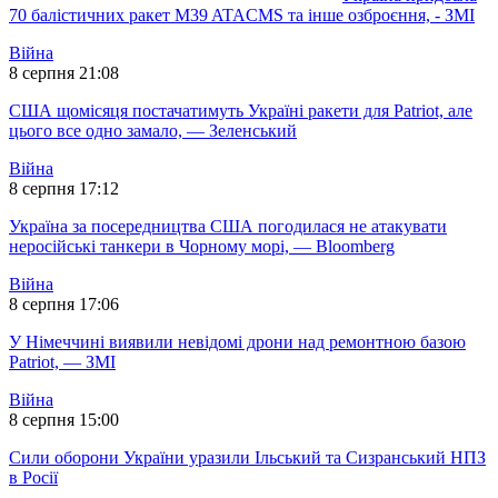
70 балістичних ракет M39 ATACMS та інше озброєння, - ЗМІ
Війна
8 серпня 21:08
США щомісяця постачатимуть Україні ракети для Patriot, але
цього все одно замало, — Зеленський
Війна
8 серпня 17:12
Україна за посередництва США погодилася не атакувати
неросійські танкери в Чорному морі, — Bloomberg
Війна
8 серпня 17:06
У Німеччині виявили невідомі дрони над ремонтною базою
Patriot, — ЗМІ
Війна
8 серпня 15:00
Сили оборони України уразили Ільський та Сизранський НПЗ
в Росії