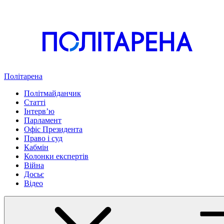
Політарена
Політмайданчик
Статті
Інтервʼю
Парламент
Офіс Президента
Право і суд
Кабмін
Колонки експертів
Війна
Досьє
Відео