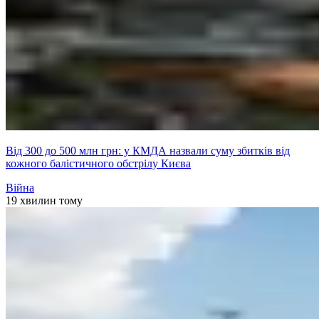
Від 300 до 500 млн грн: у КМДА назвали суму збитків від
кожного балістичного обстрілу Києва
Війна
19 хвилин тому