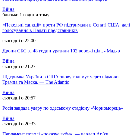
Війна
близько 1 години тому
«Пекельні санкції» проти РФ підтримали в Сенаті США: далі
голосування в Палаті представників
сьогодні о 22:00
Дрони СБС за 48 годин уразили 102 ворожі цілі, - Мадяр
Війна
сьогодні о 21:27
Підтримка України в США знову гальмує через відмови
Трампа та Маска, — The Atlantic
Війна
сьогодні о 20:57
Росія завдала удару по одеському стадіону «Чорноморець»
Війна
сьогодні о 20:33
Парламент поволі «показує зуби», — нардеп Ар’єв