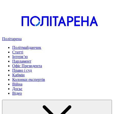
Політарена
Політмайданчик
Статті
Інтервʼю
Парламент
Офіс Президента
Право і суд
Кабмін
Колонки експертів
Війна
Досьє
Відео