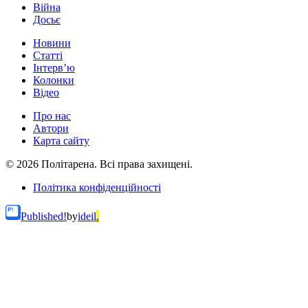
Війна
Досьє
Новини
Статті
Інтерв’ю
Колонки
Відео
Про нас
Автори
Карта сайту
© 2026 Політарена. Всі права захищені.
Політика конфіденційності
Published!
by
ideil
.