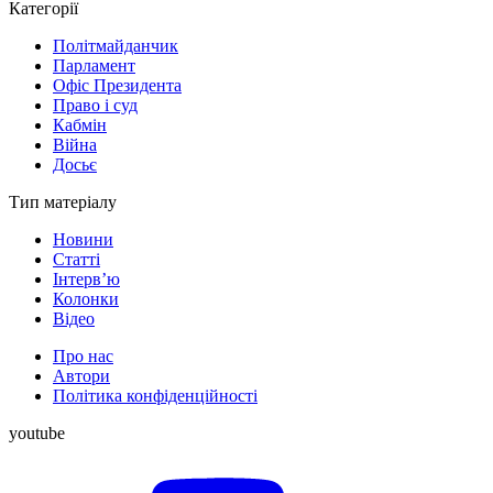
Категорії
Політмайданчик
Парламент
Офіс Президента
Право і суд
Кабмін
Війна
Досьє
Тип матеріалу
Новини
Статті
Інтерв’ю
Колонки
Відео
Про нас
Автори
Політика конфіденційності
youtube