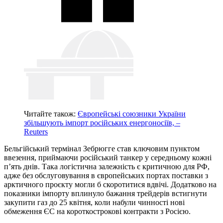
Читайте також:
Європейські союзники України
збільшують імпорт російських енергоносіїв, –
Reuters
Бельгійський термінал Зебрюгге став ключовим пунктом
ввезення, приймаючи російський танкер у середньому кожні
п’ять днів. Така логістична залежність є критичною для РФ,
адже без обслуговування в європейських портах поставки з
арктичного проєкту могли б скоротитися вдвічі. Додатково на
показники імпорту вплинуло бажання трейдерів встигнути
закупити газ до 25 квітня, коли набули чинності нові
обмеження ЄС на короткострокові контракти з Росією.