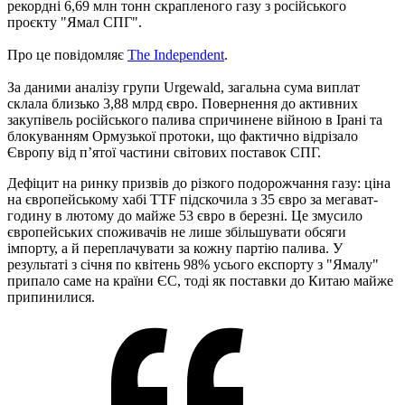
рекордні 6,69 млн тонн скрапленого газу з російського
проєкту "Ямал СПГ".
Про це повідомляє
The Independent
.
За даними аналізу групи Urgewald, загальна сума виплат
склала близько 3,88 млрд євро. Повернення до активних
закупівель російського палива спричинене війною в Ірані та
блокуванням Ормузької протоки, що фактично відрізало
Європу від п’ятої частини світових поставок СПГ.
Дефіцит на ринку призвів до різкого подорожчання газу: ціна
на європейському хабі TTF підскочила з 35 євро за мегават-
годину в лютому до майже 53 євро в березні. Це змусило
європейських споживачів не лише збільшувати обсяги
імпорту, а й переплачувати за кожну партію палива. У
результаті з січня по квітень 98% усього експорту з "Ямалу"
припало саме на країни ЄС, тоді як поставки до Китаю майже
припинилися.