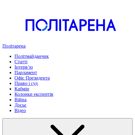
Політарена
Політмайданчик
Статті
Інтервʼю
Парламент
Офіс Президента
Право і суд
Кабмін
Колонки експертів
Війна
Досьє
Відео