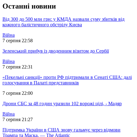
Останні новини
Від 300 до 500 млн грн: у КМДА назвали суму збитків від
кожного балістичного обстрілу Києва
Війна
7 серпня 22:58
Зеленський прибув із дводенним візитом до Сербії
Війна
7 серпня 22:31
«Пекельні санкції» проти РФ підтримали в Сенаті США: далі
голосування в Палаті представників
7 серпня 22:00
Дрони СБС за 48 годин уразили 102 ворожі цілі, - Мадяр
Війна
7 серпня 21:27
Підтримка України в США знову гальмує через відмови
Трампа та Маска, — The Atlantic