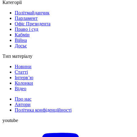
Категорії
Політмайданчик
Парламент
Офіс Президента
Право і суд
Кабмін
Війна
Досьє
Тип матеріалу
Новини
Статті
Інтерв’ю
Колонки
Відео
Про нас
Автори
Політика конфіденційності
youtube