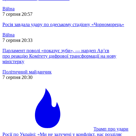
Війна
7 серпня 20:57
Росія завдала удару по одеському стадіону «Чорноморець»
Війна
7 серпня 20:33
Парламент поволі «показує зуби», — нардеп Ар’єв
про реакцію Комітету цифрової трансформації на нову
міністерку
Політичний майданчик
7 серпня 20:30
Трамп про удари
Росії по Україні: «Ми не залучені у конфлікт, нас розділяє