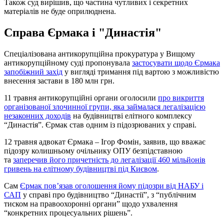
Також суд вирішив, що частина чутливих і секретних
матеріалів не буде оприлюднена.
Справа Єрмака і "Династія"
Спеціалізована антикорупційна прокуратура у Вищому
антикорупційному суді пропонувала
застосувати щодо Єрмака
запобіжний захід
у вигляді тримання під вартою з можливістю
внесення застави в 180 млн грн.
11 травня антикорупційні органи оголосили
про викриття
організованої злочинної групи, яка займалася легалізацією
незаконних доходів
на будівництві елітного комплексу
“Династія”. Єрмак став одним із підозрюваних у справі.
12 травня адвокат Єрмака – Ігор Фомін, заявив, що вважає
підозру колишньому очільнику ОПУ безпідставною
та
заперечив його причетність до легалізації 460 мільйонів
гривень на елітному будівництві під Києвом
.
Сам
Єрмак пов’язав оголошення йому підозри від НАБУ і
САП
у справі про будівництво “Династії”, з “публічним
тиском на правоохоронні органи” щодо ухвалення
“конкретних процесуальних рішень”.