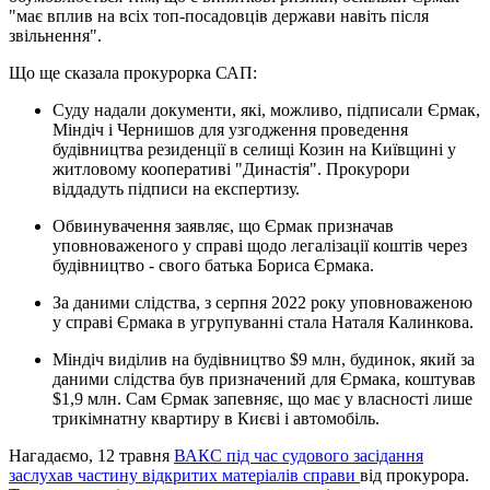
"має вплив на всіх топ-посадовців держави навіть після
звільнення".
Що ще сказала прокурорка САП:
Суду надали документи, які, можливо, підписали Єрмак,
Міндіч і Чернишов для узгодження проведення
будівництва резиденції в селищі Козин на Київщині у
житловому кооперативі "Династія". Прокурори
віддадуть підписи на експертизу.
Обвинувачення заявляє, що Єрмак призначав
уповноваженого у справі щодо легалізації коштів через
будівництво - свого батька Бориса Єрмака.
За даними слідства, з серпня 2022 року уповноваженою
у справі Єрмака в угрупуванні стала Наталя Калинкова.
Міндіч виділив на будівництво $9 млн, будинок, який за
даними слідства був призначений для Єрмака, коштував
$1,9 млн. Сам Єрмак запевняє, що має у власності лише
трикімнатну квартиру в Києві і автомобіль.
Нагадаємо, 12 травня
ВАКС під час судового засідання
заслухав частину відкритих матеріалів справи
від прокурора.