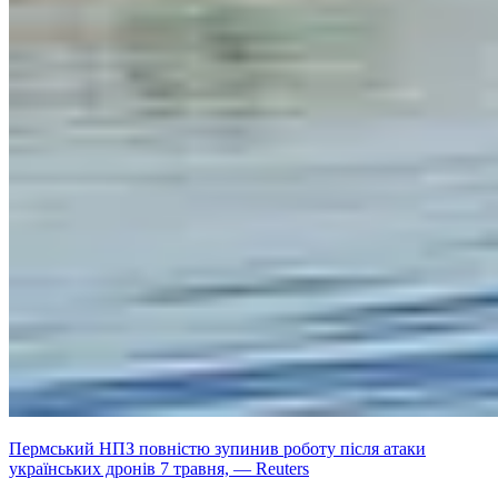
Пермський НПЗ повністю зупинив роботу після атаки
українських дронів 7 травня, — Reuters