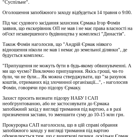
"Суспільне".
Оголошення запобіжного заходу відбудеться 14 травня о 9:00.
Під час судового засідання захисник Єрмака Ігор Фомін
заявив, що екскерівник ОП не мав і не має права власності на
об'єкт незавершеного будівництва у комплексі "Династія".
Також Фомін наголосив, що "Андрій Єрмак ніякого
відношення ніколи не мав і немає до земельної ділянки", де
будується комплекс.
"Припущення не можуть бути в будь-якому обвинуваченні. А
ми що чуємо? Виключно припущення. Якісь гроші, чи-то
були, чи не були... Як можна стверджувати, що "за рахунок
коштів, отриманих від злочинної організації...", - наголосив
Фомін, говорячи про підозру Єрмаку.
Захист просить визнати підозру НАБУ І САП
необгрунтованою, або не застосовувати до Єрмака
запобіжний захід у вигляді тримання під вартою, а в разі
призначення застави, то зменшити суму до 10-15 млн грн.
Прокурорка САП наголосила, що в цій справі обрання
запобіжного заходу у вигляді тримання під вартою
обумовлюється тим, що є виняткові ризики, оскільки Єрмак