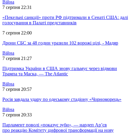
Війна
7 серпня 22:31
«Пекельні санкції» проти РФ підтримали в Сенаті США: далі
голосування в Палаті представників
7 серпня 22:00
Дрони СБС за 48 годин уразили 102 ворожі цілі, - Мадяр
Війна
7 серпня 21:27
Підтримка України в США знову гальмує через відмови
Трампа та Маска, — The Atlantic
Війна
7 серпня 20:57
Росія завдала удару по одеському стадіону «Чорноморець»
Війна
7 серпня 20:33
Парламент поволі «показує зуби», — нардеп Ар’єв
про реакцію Комітету цифрової трансформації на нову