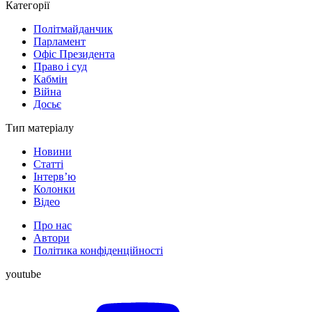
Категорії
Політмайданчик
Парламент
Офіс Президента
Право і суд
Кабмін
Війна
Досьє
Тип матеріалу
Новини
Статті
Інтерв’ю
Колонки
Відео
Про нас
Автори
Політика конфіденційності
youtube