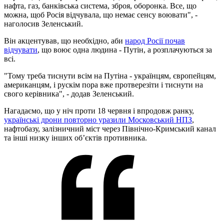
нафта, газ, банківська система, зброя, оборонка. Все, що
можна, щоб Росія відчувала, що немає сенсу воювати", -
наголосив Зеленський.
Він акцентував, що необхідно, аби
народ Росії почав
відчувати
, що воює одна людина - Путін, а розплачуються за
всі.
"Тому треба тиснути всім на Путіна - українцям, європейцям,
американцям, і рускім пора вже протверезіти і тиснути на
свого керівника", - додав Зеленський.
Нагадаємо, що у ніч проти 18 червня і впродовж ранку,
українські дрони повторно уразили Московський НПЗ
,
нафтобазу, залізничний міст через Північно-Кримський канал
та інші низку інших об’єктів противника.