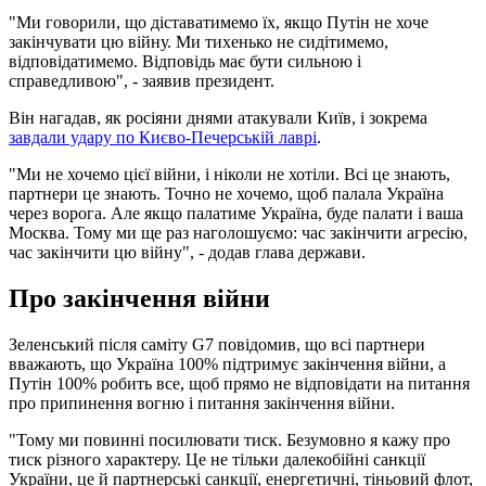
"Ми говорили, що діставатимемо їх, якщо Путін не хоче
закінчувати цю війну. Ми тихенько не сидітимемо,
відповідатимемо. Відповідь має бути сильною і
справедливою", - заявив президент.
Він нагадав, як росіяни днями атакували Київ, і зокрема
завдали удару по Києво-Печерській лаврі
.
"Ми не хочемо цієї війни, і ніколи не хотіли. Всі це знають,
партнери це знають. Точно не хочемо, щоб палала Україна
через ворога. Але якщо палатиме Україна, буде палати і ваша
Москва. Тому ми ще раз наголошуємо: час закінчити агресію,
час закінчити цю війну", - додав глава держави.
Про закінчення війни
Зеленський після саміту G7 повідомив, що всі партнери
вважають, що Україна 100% підтримує закінчення війни, а
Путін 100% робить все, щоб прямо не відповідати на питання
про припинення вогню і питання закінчення війни.
"Тому ми повинні посилювати тиск. Безумовно я кажу про
тиск різного характеру. Це не тільки далекобійні санкції
України, це й партнерські санкції, енергетичні, тіньовий флот,