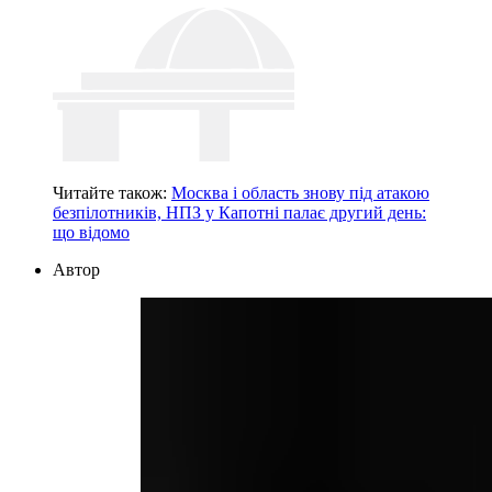
Читайте також:
Москва і область знову під атакою
безпілотників, НПЗ у Капотні палає другий день:
що відомо
Автор