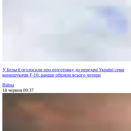
У Бельгії оголосили про підготовку до передачі Україні семи
винищувачів F-16: раніше обіцяли всього чотири
Війна
18 червня 09:37