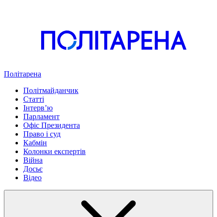
Політарена
Політмайданчик
Статті
Інтервʼю
Парламент
Офіс Президента
Право і суд
Кабмін
Колонки експертів
Війна
Досьє
Відео