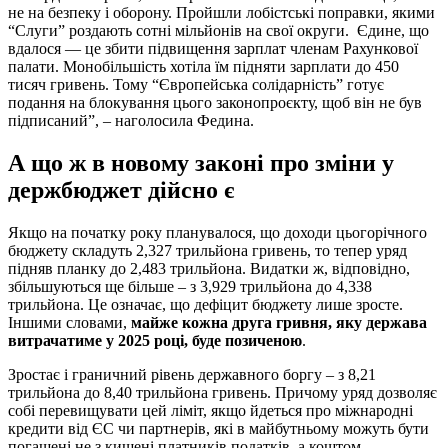
не на безпеку і оборону. Пройшли лобістські поправки, якими
“Слуги” роздають сотні мільйонів на свої округи. Єдине, що
вдалося — це збити підвищення зарплат членам Рахункової
палати. Монобільшість хотіла їм підняти зарплати до 450
тисяч гривень. Тому “Європейська солідарність” готує
подання на блокування цього законопроєкту, щоб він не був
підписаний”, – наголосила Федина.
А що ж в новому законі про зміни у
держбюджет дійсно є
Якщо на початку року планувалося, що доходи цьогорічного
бюджету складуть 2,327 трильйона гривень, то тепер уряд
підняв планку до 2,483 трильйона. Видатки ж, відповідно,
збільшуються ще більше – з 3,929 трильйона до 4,338
трильйона. Це означає, що дефіцит бюджету лише зросте.
Іншими словами,
майже кожна друга гривня, яку держава
витрачатиме у 2025 році, буде позиченою
.
Зростає і граничний рівень державного боргу – з 8,21
трильйона до 8,40 трильйона гривень. Причому уряд дозволяє
собі перевищувати цей ліміт, якщо йдеться про міжнародні
кредити від ЄС чи партнерів, які в майбутньому можуть бути
погашені не з кишені платників податків, а коштом