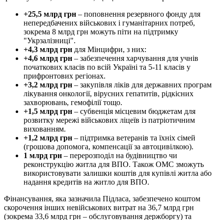
+25,5 млрд грн
– поповнення резервного фонду для
непередбачених військових і гуманітарних потреб,
зокрема 8 млрд грн можуть піти на підтримку
"Укрзалізниці".
+4,3 млрд грн
для Мінцифри, з них:
+4,6 млрд грн
– забезпечення харчування для учнів
початкових класів по всій Україні та 5-11 класів у
прифронтових регіонах.
+3,2 млрд грн
– закупівля ліків для державних програм
лікування онкології, вірусних гепатитів, рідкісних
захворювань, гемофілії тощо.
+1,5 млрд грн
– субвенція місцевим бюджетам для
розвитку мережі військових ліцеїв із патріотичним
вихованням.
+1,2 млрд грн
– підтримка ветеранів та їхніх сімей
(грошова допомога, компенсації за автоцивілкою).
1 млрд грн
– перерозподіл на будівництво чи
реконструкцію житла для ВПО. Також ОМС зможуть
використовувати залишки коштів для купівлі житла або
надання кредитів на житло для ВПО.
Фінансування, яка зазначила Підласа, забезпечено коштом
скорочення інших невійськових витрат на 36,7 млрд грн
(зокрема 33,6 млрд грн – обслуговування держборгу) та