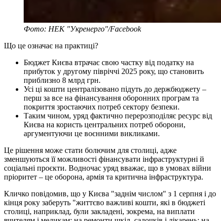
Фото: НЕК "Укренерго"/Facebook
Що це означає на практиці?
Бюджет Києва втрачає свою частку від податку на
прибуток у другому півріччі 2025 року, що становить
приблизно 8 млрд грн.
Усі ці кошти централізовано підуть до держбюджету –
перш за все на фінансування оборонних програм та
покриття зростаючих потреб сектору безпеки.
Таким чином, уряд фактично перерозподіляє ресурс від
Києва на користь центральних потреб оборони,
аргументуючи це воєнними викликами.
Це рішення може стати болючим для столиці, адже
зменшуються її можливості фінансувати інфраструктурні й
соціальні проєкти. Водночас уряд вважає, що в умовах війни
пріоритет – це оборона, армія та критична інфраструктура.
Кличко повідомив, що у Києва "заднім числом" з 1 серпня і до
кінця року заберуть "життєво важливі кошти, які в бюджеті
столиці, наприклад, були закладені, зокрема, на виплати
вчителям і медикам; на ремонти шкіл, садочків і лікарень; на