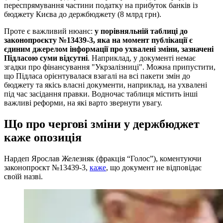
переспрямування частини податку на прибуток банків із
бюджету Києва до держбюджету (8 млрд грн).
Проте є важливий нюанс:
у порівняльній таблиці до
законопроєкту №13439-3, яка на момент публікації є
єдиним джерелом інформації про ухвалені зміни, зазначені
Підласою суми відсутні
. Наприклад, у документі немає
згадки про фінансування "Укрзалізниці". Можна припустити,
що Підласа орієнтувалася взагалі на всі пакети змін до
бюджету та якісь власні документи, наприклад, на ухвалені
під час засідання правки. Водночас таблиця містить інші
важливі реформи, на які варто звернути увагу.
Що про чергові зміни у держбюджет
каже опозиція
Нардеп Ярослав Железняк (фракція “Голос”), коментуючи
законопроєкт №13439-3,
каже
, що документ не відповідає
своїй назві.