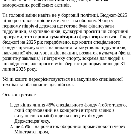
заморожених російських активів.
Та головні зміни навіть не у борговій політиці. Бюджет-2025
чітко розставляє пріоритети: усе – на оборону. Якщо у
першому півріччі держава ще готова була фінансувати
підручники, закупівлю ліків, культурні проєкти чи спортивні
програми, то
з серпня гуманітарна сфера згортається
. Так, у
бюджеті на 2025 рік передбачено, що кошти спеціального
фонду спрямовуються на видання та закупівлю підручників,
навчальної літератури, ліків, вакцин, розвиток культури (фонд
розвитку закладів) і підтримку спорту, зокрема для людей з
інвалідністю, але проєкт змін зберігає цю норму лише до 31
липня 2025 року.
Усі ці кошти переорієнтовуються на закупівлю спеціальної
техніки та обладнання для війська.
Ось конкретика:
до кінця липня 45% спеціального фонду (тобто такого,
який спрямований на конкретні витрати згідно з
ситуацією в країні) піде на спецтехніку для
Держспецзв’язку,
ще 45% – на розвиток оборонної промисловості через
Мінстратегпром,