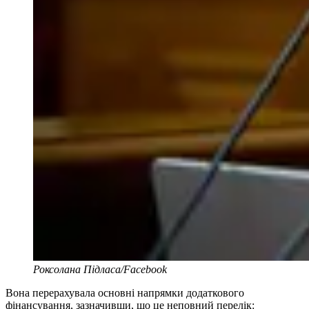
Роксолана Підласа/Facebook
Вона перерахувала основні напрямки додаткового
фінансування, зазначивши, що це неповний перелік: