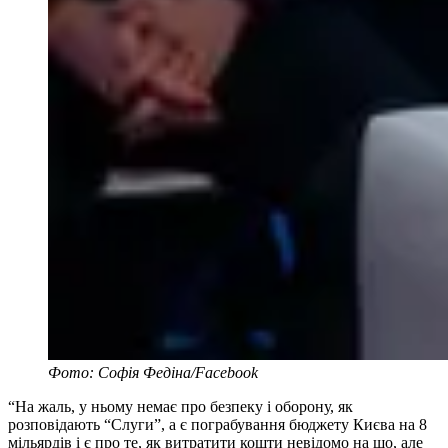
Фото: Софія Федіна/Facebook
“На жаль, у ньому немає про безпеку і оборону, як
розповідають “Слуги”, а є пограбування бюджету Києва на 8
мільярдів і є про те, як витратити кошти невідомо на що, але