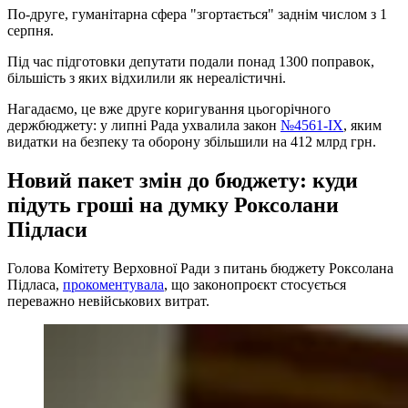
По-друге, гуманітарна сфера "згортається" заднім числом з 1
серпня.
Під час підготовки депутати подали понад 1300 поправок,
більшість з яких відхилили як нереалістичні.
Нагадаємо, це вже друге коригування цьогорічного
держбюджету: у липні Рада ухвалила закон
№4561-IX
, яким
видатки на безпеку та оборону збільшили на 412 млрд грн.
Новий пакет змін до бюджету: куди
підуть гроші на думку Роксолани
Підласи
Голова Комітету Верховної Ради з питань бюджету Роксолана
Підласа,
прокоментувала
, що законопроєкт стосується
переважно невійськових витрат.