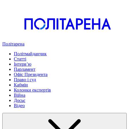
Політарена
Політмайданчик
Статті
Інтервʼю
Парламент
Офіс Президента
Право і суд
Кабмін
Колонки експертів
Війна
Досьє
Відео