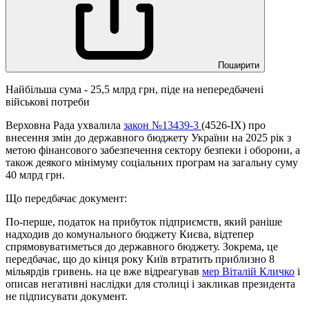
Поширити
Найбільша сума - 25,5 млрд грн, піде на непередбачені
військові потреби
Верховна Рада ухвалила
закон №13439-3
(4526-IX) про
внесення змін до державного бюджету України на 2025 рік з
метою фінансового забезпечення сектору безпеки і оборони, а
також деякого мінімуму соціальних програм на загальну суму
40 млрд грн.
Що передбачає документ:
По-перше, податок на прибуток підприємств, який раніше
надходив до комунального бюджету Києва, відтепер
спрямовуватиметься до державного бюджету. Зокрема, це
передбачає, що до кінця року Київ втратить приблизно 8
мільярдів гривень. на це вже відреагував
мер Віталій Кличко
і
описав негативні наслідки для столиці і закликав президента
не підписувати документ.