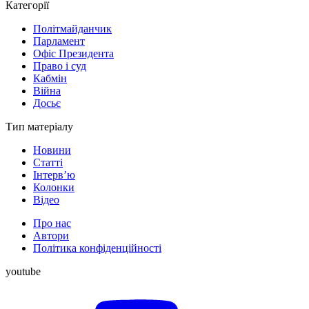
Категорії
Політмайданчик
Парламент
Офіс Президента
Право і суд
Кабмін
Війна
Досьє
Тип матеріалу
Новини
Статті
Інтерв’ю
Колонки
Відео
Про нас
Автори
Політика конфіденційності
youtube