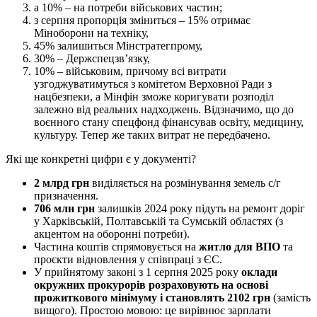
а 10% – на потреби військових частин;
з серпня пропорція зміниться – 15% отримає
Міноборони на техніку,
45% залишиться Мінстратегпрому,
30% – Держспецзв’язку,
10% – військовим, причому всі витрати
узгоджуватимуться з комітетом Верховної Ради з
нацбезпеки, а Мінфін зможе коригувати розподіл
залежно від реальних надходжень. Відзначимо, що до
воєнного стану спецфонд фінансував освіту, медицину,
культуру. Тепер же таких витрат не передбачено.
Які ще конкретні цифри є у документі?
2 млрд грн
виділяється на розмінування земель с/г
призначення.
706 млн грн
залишків 2024 року підуть на ремонт доріг
у Харківській, Полтавській та Сумській областях (з
акцентом на оборонні потреби).
Частина коштів спрямовується на
житло для ВПО
та
проєкти відновлення у співпраці з ЄС.
У прийнятому законі з 1 серпня 2025 року
оклади
окружних прокурорів розраховують на основі
прожиткового мінімуму і становлять 2102 грн
(замість
вищого). Простою мовою: це вирівнює зарплати