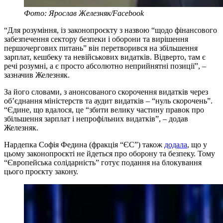
Фото: Ярослав Железняк/Facebook
“Для розуміння, із законопроєкту з назвою “щодо фінансового
забезпечення сектору безпеки і оборони та вирішення
першочергових питань” він перетворився на збільшення
зарплат, кешбеку та невійськових видатків. Відверто, там є
речі розумні, а є просто абсолютно неприйнятні позиції”, –
зазначив Железняк.
За його словами, з анонсованого скорочення видатків через
обʼєднання міністерств та аудит видатків – “нуль скорочень”.
“Єдине, що вдалося, це “збити велику частину правок про
збільшення зарплат і непрофільних видатків”, – додав
Железняк.
Нардепка Софія Федина (фракція “ЄС”) також
додала
, що у
цьому законопроєкті не йдеться про оборону та безпеку. Тому
“Європейська солідарність” готує подання на блокування
цього проєкту закону.