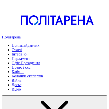
Політарена
Політмайданчик
Статті
Інтервʼю
Парламент
Офіс Президента
Право і суд
Кабмін
Колонки експертів
Війна
Досьє
Відео