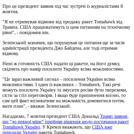
Про це президент заявив під час зустрічі із журналістами 8
жовтня.
"Я не отримував відмови від продажу ракет Tomahawk від
Трампа. США працюватимуть із цим питанням на технічному
рівні", - повідомив він.
Зеленський зазначив, що порушував це питання ще за часів
адміністрації президента Джо Байдена, але тоді отримав
відмову.
Нині ж готовність США надати ці ракети, на його думку,
свідчить про намір посилити Україну всіма можливостями.
"Це зараз важливий сигнал – посилення України всіма
можливостями. І один із важливих – Tomahawk. Такі речі
можуть посилити Україну та змусити росіян бути тверезими,
сісти за стіл переговорів. І якщо буде припинення вогню, то
сам цей факт впливатиме на можливість домовитися потім,
мати план", - вважає Зеленський.
Нагадаємо, 7 жовтня президент США Дональд
Трамп заявив,
що “до певної міри” прийняв рішення щодо постачання ракет
Tomahawk Україні
. У Кремлі вважають, що
США вже
передали Україні
ракети Tomahawk.