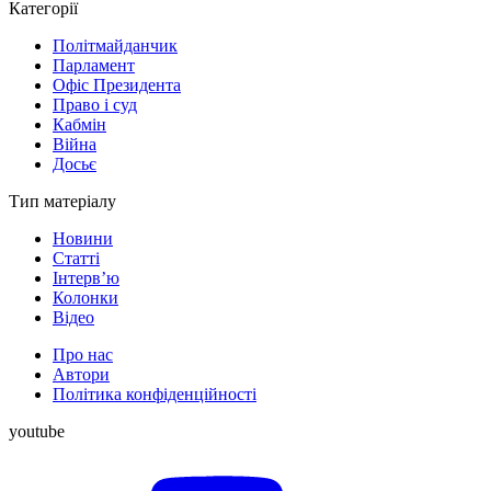
Категорії
Політмайданчик
Парламент
Офіс Президента
Право і суд
Кабмін
Війна
Досьє
Тип матеріалу
Новини
Статті
Інтерв’ю
Колонки
Відео
Про нас
Автори
Політика конфіденційності
youtube