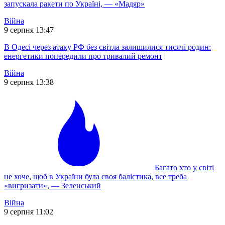
запускала ракети по Україні, — «Мадяр»
Війна
9 серпня 13:47
В Одесі через атаку РФ без світла залишилися тисячі родин:
енергетики попередили про тривалий ремонт
Війна
9 серпня 13:38
Багато хто у світі
не хоче, щоб в України була своя балістика, все треба
«вигризати», — Зеленський
Війна
9 серпня 11:02