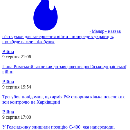
«Мадяр» назвав
п’ять умов для завершення війни і попередив українців,
що «буде важче, ніж було»
Війна
9 серпня 21:06
Папа Римський закликав до завершення російсько-української
війни
Війна
9 серпня 19:54
Трегубов повідомив, що армія РФ створила кілька невеликих
зон контролю на Харківщині
Війна
9 серпня 17:00
У Геленджику знищили позицію С-400, яка напередодні