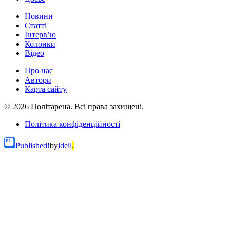
Новини
Статті
Інтерв’ю
Колонки
Відео
Про нас
Автори
Карта сайту
© 2026 Політарена. Всі права захищені.
Політика конфіденційності
Published!
by
ideil
.