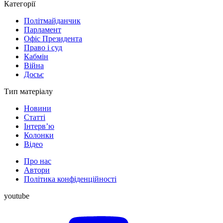
Категорії
Політмайданчик
Парламент
Офіс Президента
Право і суд
Кабмін
Війна
Досьє
Тип матеріалу
Новини
Статті
Інтерв’ю
Колонки
Відео
Про нас
Автори
Політика конфіденційності
youtube