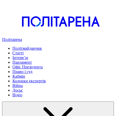
Політарена
Політмайданчик
Статті
Інтервʼю
Парламент
Офіс Президента
Право і суд
Кабмін
Колонки експертів
Війна
Досьє
Відео