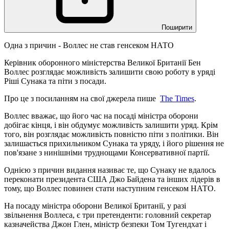
Поширити
Одна з причин - Воллес не став генсеком НАТО
Керівник оборонного міністерства Великої Британії Бен
Воллес розглядає можливість залишити свою роботу в уряді
Ріші Сунака та піти з посади.
Про це з посиланням на свої джерела пише
The Times
.
Воллес вважає, що його час на посаді міністра оборони
добігає кінця, і він обдумує можливість залишити уряд. Крім
того, він розглядає можливість повністю піти з політики. Він
залишається прихильником Сунака та уряду, і його рішення не
пов'язане з нинішніми труднощами Консервативної партії.
Однією з причин видання називає те, що Сунаку не вдалось
переконати президента США Джо Байдена та інших лідерів в
тому, що Воллес повинен стати наступним генсеком НАТО.
На посаду міністра оборони Великої Британії, у разі
звільнення Воллеса, є три претенденти: головний секретар
казначейства Джон Глен, міністр безпеки Том Тугендхат і