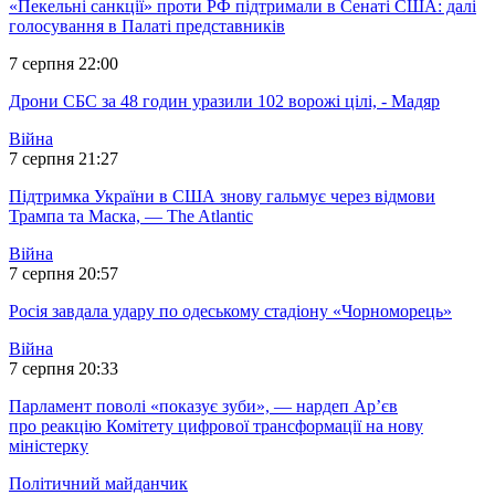
«Пекельні санкції» проти РФ підтримали в Сенаті США: далі
голосування в Палаті представників
7 серпня 22:00
Дрони СБС за 48 годин уразили 102 ворожі цілі, - Мадяр
Війна
7 серпня 21:27
Підтримка України в США знову гальмує через відмови
Трампа та Маска, — The Atlantic
Війна
7 серпня 20:57
Росія завдала удару по одеському стадіону «Чорноморець»
Війна
7 серпня 20:33
Парламент поволі «показує зуби», — нардеп Ар’єв
про реакцію Комітету цифрової трансформації на нову
міністерку
Політичний майданчик