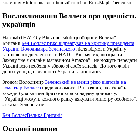
колишня міністерка зовнішньої торгівлі Енн-Марі Тревельян.
Висловлювання Воллеса про вдячність
українців
На саміті НАТО у Вільнюсі міністр оборони Великої
Британії
Бен Воллес різко відреагував на критику президента
України Володимира Зеленського
після відмови Україні у
запрошенні до членства в НАТО. Він заявив, що країни
Заходу “не є онлайн-магазином Amazon” і не можуть передати
Україні всю необхідну зброю зі своїх запасів. До того ж він
дорікнув щодо вдячності України за допомогу.
Згодом Володимир
Зеленський не менш різко відповів на
коментар Воллеса
щодо допомоги. Він заявив, що Україна
завжди була вдячна Британії за всю надану допомогу.
"Українці можуть кожного ранку дякувати міністру особисто",
- сказав Зеленський.
Бен Воллес
Велика Британія
Останні новини