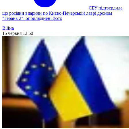
СБУ підтвердила,
що росіяни вдарили по Києво-Печерській лаврі дроном
"Герань-2": оприлюднені фото
Війна
15 червня 13:50