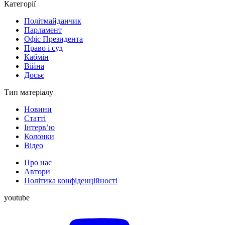
Категорії
Політмайданчик
Парламент
Офіс Президента
Право і суд
Кабмін
Війна
Досьє
Тип матеріалу
Новини
Статті
Інтерв’ю
Колонки
Відео
Про нас
Автори
Політика конфіденційності
youtube