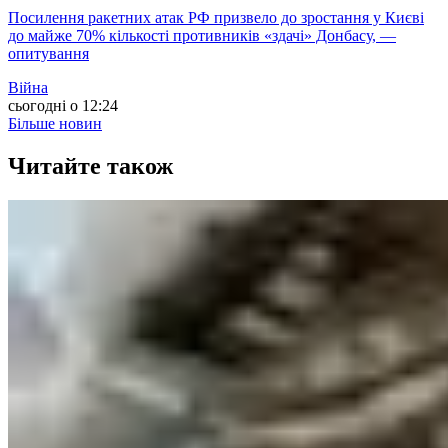
Посилення ракетних атак РФ призвело до зростання у Києві
до майже 70% кількості противників «здачі» Донбасу, —
опитування
Війна
сьогодні о 12:24
Більше новин
Читайте також