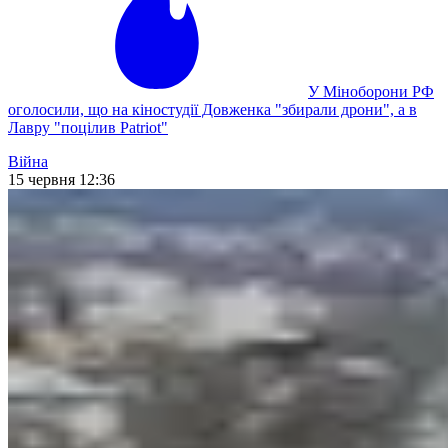
У Міноборони РФ
оголосили, що на кіностудії Довженка "збирали дрони", а в
Лавру "поцілив Patriot"
Війна
15 червня 12:36