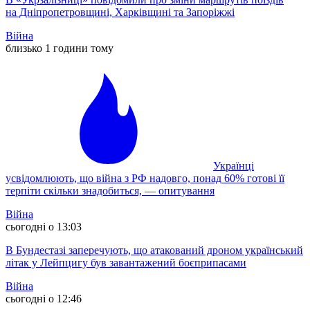
на Дніпропетровщині, Харківщині та Запоріжжі
Війна
близько 1 години тому
Українці
усвідомлюють, що війна з РФ надовго, понад 60% готові її
терпіти скільки знадобиться, — опитування
Війна
сьогодні о 13:03
В Бундестазі заперечують, що атакований дроном український
літак у Лейпцигу був завантажений боєприпасами
Війна
сьогодні о 12:46