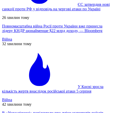
ЄС затвердив нові
санкції проти РФ у відповідь на чергові атаки по Україні
26 хвилин тому
Повномасштабна війна Росії проти України вже принесла
лідеру КНДР щонайменше $22 млрд доходу, — Bloomberg
Війна
32 хвилини тому
У Києві зросла
кількість жертв внаслідок російської атаки 5 серпня
Війна
42 хвилини тому
В «Укрзалізниці» повідомили про зміни маршрутів поїздів