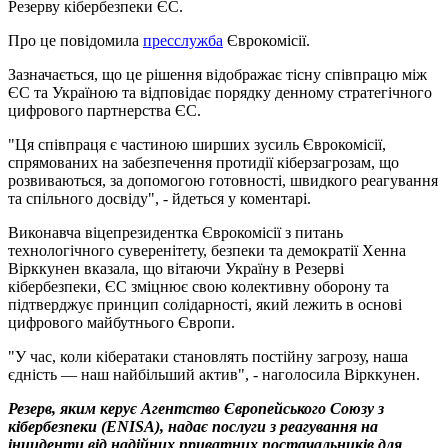
Резерву кібербезпеки ЄС.
Про це повідомила
пресслужба
Єврокомісії.
Зазначається, що це рішення відображає тісну співпрацю між
ЄС та Україною та відповідає порядку денному стратегічного
цифрового партнерства ЄС.
"Ця співпраця є частиною ширших зусиль Єврокомісії,
спрямованих на забезпечення протидії кіберзагрозам, що
розвиваються, за допомогою готовності, швидкого реагування
та спільного досвіду", - йдеться у коментарі.
Виконавча віцепрезидентка Єврокомісії з питань
технологічного суверенітету, безпеки та демократії Хенна
Вірккунен вказала, що вітаючи Україну в Резерві
кібербезпеки, ЄС зміцнює свою колективну оборону та
підтверджує принцип солідарності, який лежить в основі
цифрового майбутнього Європи.
"У час, коли кібератаки становлять постійну загрозу, наша
єдність — наш найбільший актив", - наголосила Вірккунен.
Резерв, яким керує Агентство Європейського Союзу з
кібербезпеки (ENISA), надає послуги з реагування на
інциденти від надійних приватних постачальників для