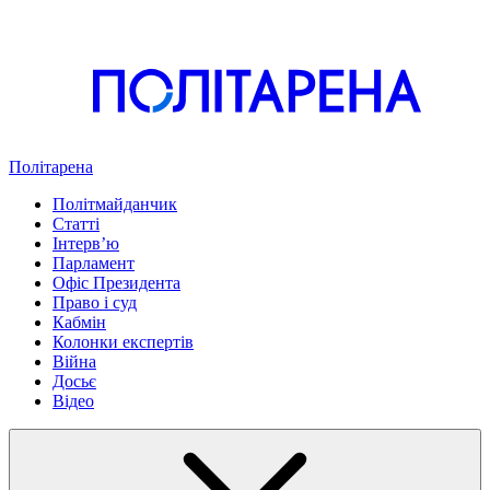
Політарена
Політмайданчик
Статті
Інтервʼю
Парламент
Офіс Президента
Право і суд
Кабмін
Колонки експертів
Війна
Досьє
Відео