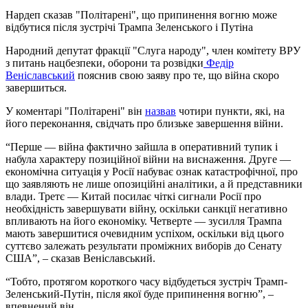
Нардеп сказав "Політарені", що припинення вогню може
відбутися після зустрічі Трампа Зеленського і Путіна
Народний депутат фракції "Слуга народу", член комітету ВРУ
з питань нацбезпеки, оборони та розвідки
Федір
Веніславський
пояснив свою заяву про те, що війна скоро
завершиться.
У коментарі "Політарені" він
назвав
чотири пункти, які, на
його переконання, свідчать про близьке завершення війни.
“Перше — війна фактично зайшла в оперативний тупик і
набула характеру позиційної війни на виснаження. Друге —
економічна ситуація у Росії набуває ознак катастрофічної, про
що заявляють не лише опозиційні аналітики, а й представники
влади. Третє — Китай посилає чіткі сигнали Росії про
необхідність завершувати війну, оскільки санкції негативно
впливають на його економіку. Четверте — зусилля Трампа
мають завершитися очевидним успіхом, оскільки від цього
суттєво залежать результати проміжних виборів до Сенату
США”, – сказав Веніславський.
“Тобто, протягом короткого часу відбудеться зустріч Трамп-
Зеленський-Путін, після якої буде припинення вогню”, –
впевнений він.