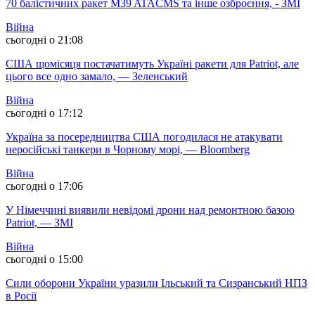
70 балістичних ракет M39 ATACMS та інше озброєння, - ЗМІ
Війна
сьогодні о 21:08
США щомісяця постачатимуть Україні ракети для Patriot, але
цього все одно замало, — Зеленський
Війна
сьогодні о 17:12
Україна за посередництва США погодилася не атакувати
неросійські танкери в Чорному морі, — Bloomberg
Війна
сьогодні о 17:06
У Німеччині виявили невідомі дрони над ремонтною базою
Patriot, — ЗМІ
Війна
сьогодні о 15:00
Сили оборони України уразили Ільський та Сизранський НПЗ
в Росії