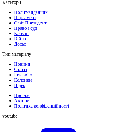
Категорії
Політмайданчик
Парламент
Офіс Президента
Право і суд
Кабмін
Війна
Досьє
Тип матеріалу
Новини
Статті
Інтерв’ю
Колонки
Відео
Про нас
Автори
Політика конфіденційності
youtube