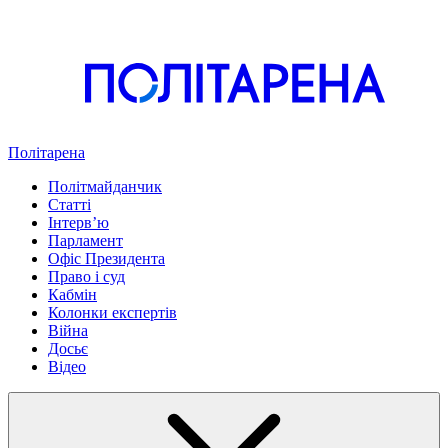
Політарена
Політмайданчик
Статті
Інтервʼю
Парламент
Офіс Президента
Право і суд
Кабмін
Колонки експертів
Війна
Досьє
Відео