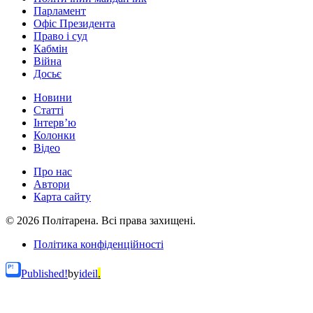
Парламент
Офіс Президента
Право і суд
Кабмін
Війна
Досьє
Новини
Статті
Інтерв’ю
Колонки
Відео
Про нас
Автори
Карта сайту
© 2026 Політарена. Всі права захищені.
Політика конфіденційності
Published!
by
ideil
.