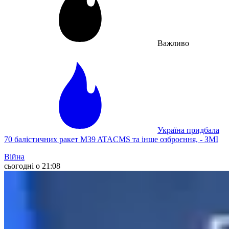
Важливо
Україна придбала
70 балістичних ракет M39 ATACMS та інше озброєння, - ЗМІ
Війна
сьогодні о 21:08