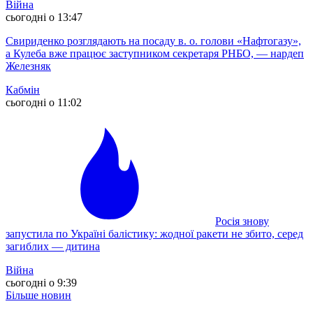
Війна
сьогодні о 13:47
Свириденко розглядають на посаду в. о. голови «Нафтогазу»,
а Кулеба вже працює заступником секретаря РНБО, — нардеп
Железняк
Кабмін
сьогодні о 11:02
Росія знову
запустила по Україні балістику: жодної ракети не збито, серед
загиблих — дитина
Війна
сьогодні о 9:39
Більше новин