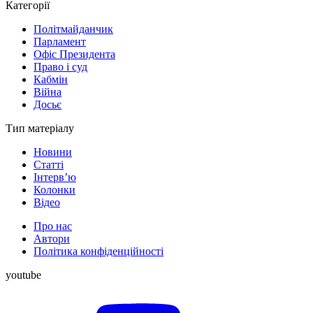
Категорії
Політмайданчик
Парламент
Офіс Президента
Право і суд
Кабмін
Війна
Досьє
Тип матеріалу
Новини
Статті
Інтерв’ю
Колонки
Відео
Про нас
Автори
Політика конфіденційності
youtube