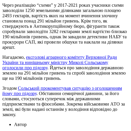
Через реалізацію “схеми” у 2017-2021 роках учасники схеми
заволоділи 1250 земельними ділянками загальною площею
2493 гектарів, вартість яких на момент вчинення злочину
становила понад 291 мільйон гривень. Крім того, як
стверджують в Антикорупційному бюро, фігуранти також
спробували заволодіти 3282 гектарами землі вартістю близько
190 мільйонів гривень, однак їм завадили детективи НАБУ та
прокурори САП, які провели обшуки та наклали на ділянки
арешт.
Нагадаємо,
ексголові аграрного комітету Верховної Ради
України та нинішньому міністру Миколі Сольському
оголосили про підозру
. Йдеться про заволодіння державною
землею на 291 мільйон гривень та спробі заволодіння землею
ще на 190 мільйонів гривень.
Згодом
Сольський прокоментував ситуацію з оголошенням
йому про підозру
. Обставини семирічної давнини, за його
словами, стосуються суперечок між державними
підприємствами та фізособами. Зокрема військовими АТО за
землі, які були надані останнім у володіння відповідно до
закону.
Автор