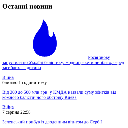
Останні новини
Росія знову
запустила по Україні балістику: жодної ракети не збито, серед
загиблих — дитина
Війна
близько 1 години тому
Від 300 до 500 млн грн: у КМДА назвали суму збитків від
кожного балістичного обстрілу Києва
Війна
7 серпня 22:58
Зеленський прибув із дводенним візитом до Сербії