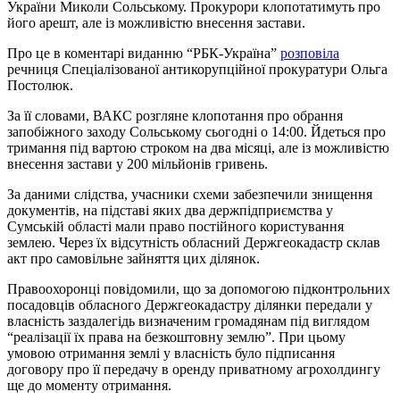
України Миколи Сольському. Прокурори клопотатимуть про
його арешт, але із можливістю внесення застави.
Про це в коментарі виданню “РБК-Україна”
розповіла
речниця Спеціалізованої антикорупційної прокуратури Ольга
Постолюк.
За її словами, ВАКС розгляне клопотання про обрання
запобіжного заходу Сольському сьогодні о 14:00. Йдеться про
тримання під вартою строком на два місяці, але із можливістю
внесення застави у 200 мільйонів гривень.
За даними слідства, учасники схеми забезпечили знищення
документів, на підставі яких два держпідприємства у
Сумській області мали право постійного користування
землею. Через їх відсутність обласний Держгеокадастр склав
акт про самовільне зайняття цих ділянок.
Правоохоронці повідомили, що за допомогою підконтрольних
посадовців обласного Держгеокадастру ділянки передали у
власність заздалегідь визначеним громадянам під виглядом
“реалізації їх права на безкоштовну землю”. При цьому
умовою отримання землі у власність було підписання
договору про її передачу в оренду приватному агрохолдингу
ще до моменту отримання.