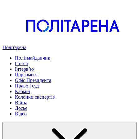
Політарена
Політмайданчик
Статті
Інтервʼю
Парламент
Офіс Президента
Право і суд
Кабмін
Колонки експертів
Війна
Досьє
Відео