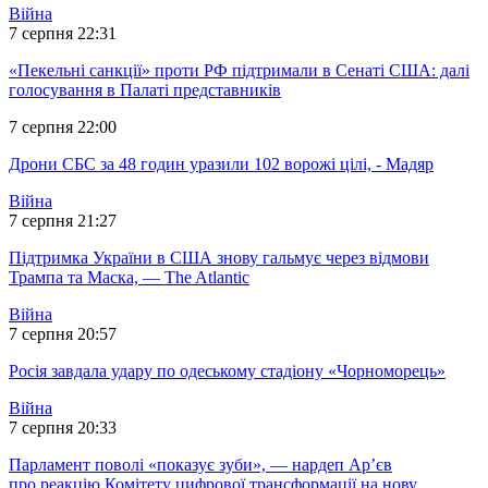
Війна
7 серпня 22:31
«Пекельні санкції» проти РФ підтримали в Сенаті США: далі
голосування в Палаті представників
7 серпня 22:00
Дрони СБС за 48 годин уразили 102 ворожі цілі, - Мадяр
Війна
7 серпня 21:27
Підтримка України в США знову гальмує через відмови
Трампа та Маска, — The Atlantic
Війна
7 серпня 20:57
Росія завдала удару по одеському стадіону «Чорноморець»
Війна
7 серпня 20:33
Парламент поволі «показує зуби», — нардеп Ар’єв
про реакцію Комітету цифрової трансформації на нову