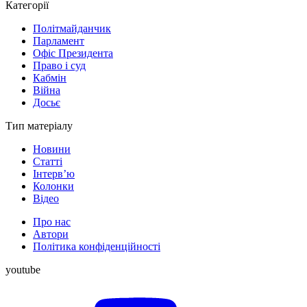
Категорії
Політмайданчик
Парламент
Офіс Президента
Право і суд
Кабмін
Війна
Досьє
Тип матеріалу
Новини
Статті
Інтерв’ю
Колонки
Відео
Про нас
Автори
Політика конфіденційності
youtube