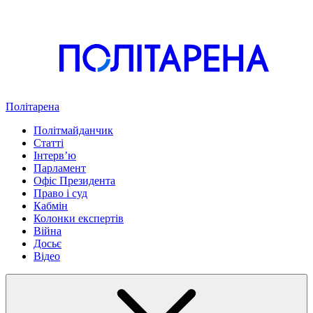
Політарена
Політмайданчик
Статті
Інтервʼю
Парламент
Офіс Президента
Право і суд
Кабмін
Колонки експертів
Війна
Досьє
Відео