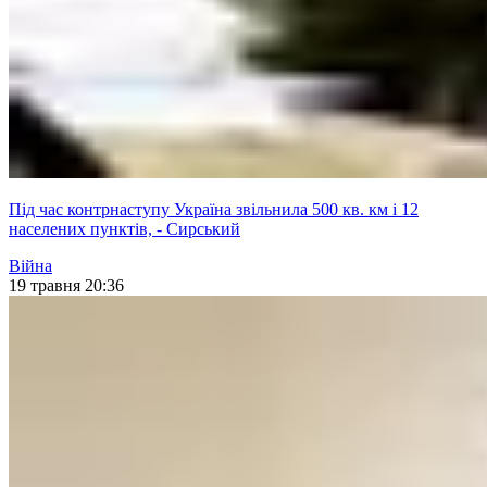
Під час контрнаступу Україна звільнила 500 кв. км і 12
населених пунктів, - Сирський
Війна
19 травня 20:36