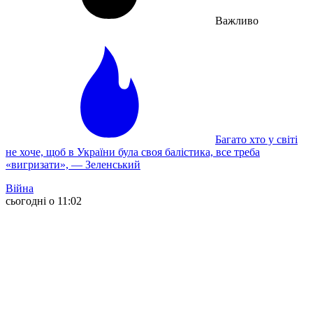
Важливо
Багато хто у світі
не хоче, щоб в України була своя балістика, все треба
«вигризати», — Зеленський
Війна
сьогодні о 11:02