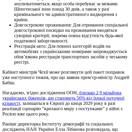
анулюватиметься, якщо особа перебуває за межами
Шенгенської зони понад 30 днів, а також у разі
кримінального чи адміністративного видворення з
країни.
Довгострокове проживання: Для отримання спеціальної
довгострокової посвідки на проживання вводяться
суворіші критерії, зокрема повна відсутність будь-якої
податкової заборгованості.
Реєстрація авто: Для певних категорій водіїв на
автомобілях з українськими номерами запроваджується
обов’язкова реєстрація транспортних засобів у чеському
реєстрі.
Кабінет міністрів Чехії може розглянути цей пакет поправок
уже наступного тижня, про що заявив прем’єр-міністр Андрей
Бабіш.
Нагадаємо, згідно дослідження ООН,
близько 2,9 мільйона
українських біженців, що становить 56% від їхньої поточної
кількості,
залишаться в Європі до кінця 2029 року в разі
реалізації сценарію “крихкого миру з поступками” у війні з
Росією вже цього року.
Раніше директорка Інституту демографії та соціальних
досліджень НАН України Елла Лібанова розповідала, що