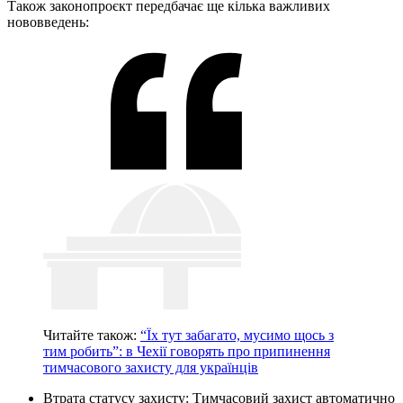
Також законопроєкт передбачає ще кілька важливих
нововведень:
Читайте також:
“Їх тут забагато, мусимо щось з
тим робить”: в Чехії говорять про припинення
тимчасового захисту для українців
Втрата статусу захисту: Тимчасовий захист автоматично