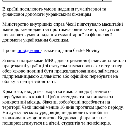
В країні посилюють умови надання гуманітарної та
фінансової допомоги українським біженцям
Міністерство внутрішніх справ Чехії підготувало масштабні
зміни до законодавства про тимчасовий захист, які суттєво
посилюють умови надання гуманітарної та фінансової
допомоги українським біженцям.
Про це
повідомляє
чеське видання České Noviny.
Згідно з поправками МВС, для отримання фінансових виплат
працездатні українці зі статусом тимчасового захисту тепер
обов'язково повинні бути працевлаштованими, займатися
підприємницькою діяльністю або офіційно перебувати на
обліку в центрі зайнятості.
Крім того, вводиться жорстка вимога щодо фізичного
перебування в країні. Щоб претендувати на виплати за
конкретний місяць, біженці зобов'язані перебувати на
території Чехії щонайменше 16 днів протягом цього періоду.
На думку чеських урядовців, це дозволить запобігти
зловживанням допомогою. Водночас ці правила не
поширюватимуться на дітей, студентів та пенсіонерів.