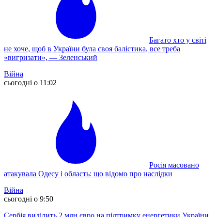
Багато хто у світі
не хоче, щоб в України була своя балістика, все треба
«вигризати», — Зеленський
Війна
сьогодні о 11:02
Росія масовано
атакувала Одесу і область: що відомо про наслідки
Війна
сьогодні о 9:50
Сербія виділить 2 млн євро на підтримку енергетики України