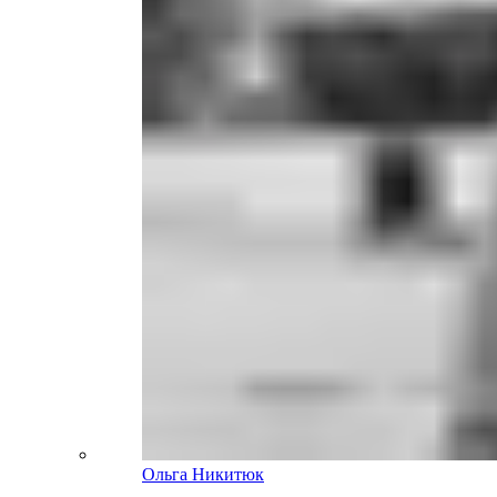
Ольга Никитюк