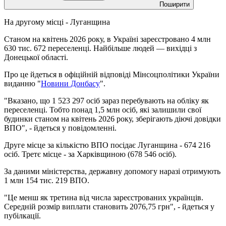
Поширити
На другому місці - Луганщина
Станом на квітень 2026 року, в Україні зареєстровано 4 млн
630 тис. 672 переселенці. Найбільше людей — вихідці з
Донецької області.
Про це йдеться в офіційній відповіді Мінсоцполітики України
виданню "
Новини Донбасу
".
"Вказано, що 1 523 297 осіб зараз перебувають на обліку як
переселенці. Тобто понад 1,5 млн осіб, які залишили свої
будинки станом на квітень 2026 року, зберігають діючі довідки
ВПО", - йдеться у повідомленні.
Друге місце за кількістю ВПО посідає Луганщина - 674 216
осіб. Третє місце - за Харківщиною (678 546 осіб).
За даними міністерства, державну допомогу наразі отримують
1 млн 154 тис. 219 ВПО.
"Це менш як третина від числа зареєстрованих українців.
Середній розмір виплати становить 2076,75 грн", - йдеться у
пубілкації.