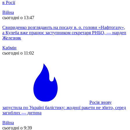
в Росії
Війна
сьогодні о 13:47
Свириденко розглядають на посаду в. о. голови «Нафтогазу»,
а Кулеба вже працює заступником секретаря РНБО, — нардеп
Железняк
Кабмін
сьогодні о 11:02
Росія знову
запустила по Україні балістику: жодної ракети не збито, серед
загиблих — дитина
Війна
сьогодні о 9:39