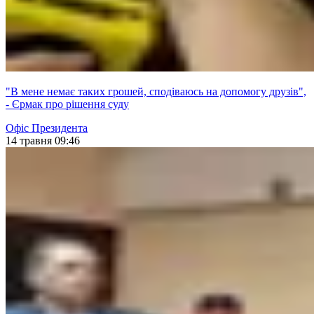
"В мене немає таких грошей, сподіваюсь на допомогу друзів",
- Єрмак про рішення суду
Офіс Президента
14 травня 09:46