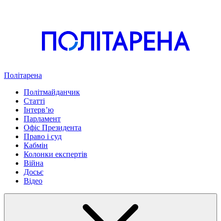
Політарена
Політмайданчик
Статті
Інтервʼю
Парламент
Офіс Президента
Право і суд
Кабмін
Колонки експертів
Війна
Досьє
Відео