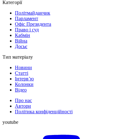
Категорії
Політмайданчик
Парламент
Офіс Президента
Право і суд
Кабмін
Війна
Досьє
Тип матеріалу
Новини
Статті
Інтерв’ю
Колонки
Відео
Про нас
Автори
Політика конфіденційності
youtube