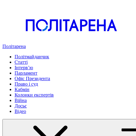
Політарена
Політмайданчик
Статті
Інтервʼю
Парламент
Офіс Президента
Право і суд
Кабмін
Колонки експертів
Війна
Досьє
Відео