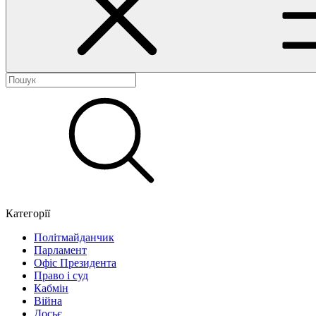
Категорії
Політмайданчик
Парламент
Офіс Президента
Право і суд
Кабмін
Війна
Досьє