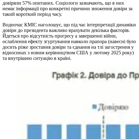
довіряли 57% опитаних. Соціологи зазначають, що в них
немає інформації про конкретні причини зниження довіри за
такий короткий період часу.
Водночас КМІС наголошує, що під час інтерпретації динаміки
довіри до президента важливо врахувати декілька факторів.
Йдеться про відсутність прогресу а завершенні війни,
ослаблення ефекту згуртування навколо прапора (навесні було
досить різке зростання довіри та єднання на тлі загострення у
відносинах з новим керівництвом США у лютому 2025 року)
та внутрішню ситуацію в країні.