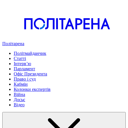
Політарена
Політмайданчик
Статті
Інтервʼю
Парламент
Офіс Президента
Право і суд
Кабмін
Колонки експертів
Війна
Досьє
Відео