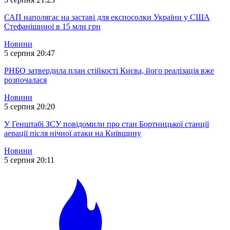
САП наполягає на заставі для експосолки України у США
Стефанішиної в 15 млн грн
Новини
5 серпня 20:47
РНБО затвердила план стійкості Києва, його реалізація вже
розпочалася
Новини
5 серпня 20:20
У Генштабі ЗСУ повідомили про стан Бортницької станції
аерації після нічної атаки на Київщину
Новини
5 серпня 20:11