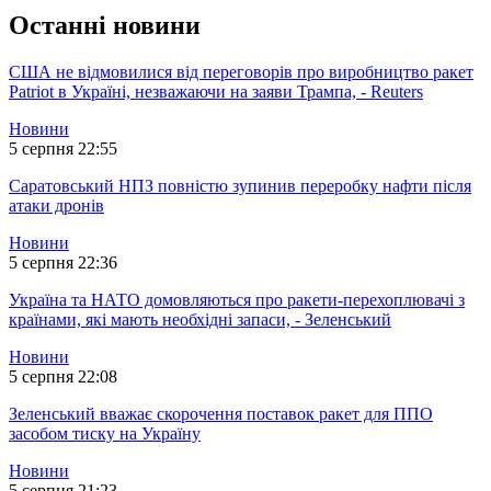
Останні новини
США не відмовилися від переговорів про виробництво ракет
Patriot в Україні, незважаючи на заяви Трампа, - Reuters
Новини
5 серпня 22:55
Саратовський НПЗ повністю зупинив переробку нафти після
атаки дронів
Новини
5 серпня 22:36
Україна та НАТО домовляються про ракети-перехоплювачі з
країнами, які мають необхідні запаси, - Зеленський
Новини
5 серпня 22:08
Зеленський вважає скорочення поставок ракет для ППО
засобом тиску на Україну
Новини
5 серпня 21:23