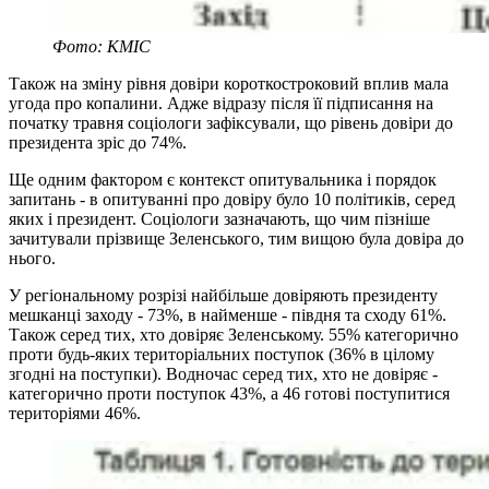
Фото: КМІС
Також на зміну рівня довіри короткостроковий вплив мала
угода про копалини. Адже відразу після її підписання на
початку травня соціологи зафіксували, що рівень довіри до
президента зріс до 74%.
Ще одним фактором є контекст опитувальника і порядок
запитань - в опитуванні про довіру було 10 політиків, серед
яких і президент. Соціологи зазначають, що чим пізніше
зачитували прізвище Зеленського, тим вищою була довіра до
нього.
У регіональному розрізі найбільше довіряють президенту
мешканці заходу - 73%, в найменше - півдня та сходу 61%.
Також серед тих, хто довіряє Зеленському. 55% категорично
проти будь-яких територіальних поступок (36% в цілому
згодні на поступки). Водночас серед тих, хто не довіряє -
категорично проти поступок 43%, а 46 готові поступитися
територіями 46%.