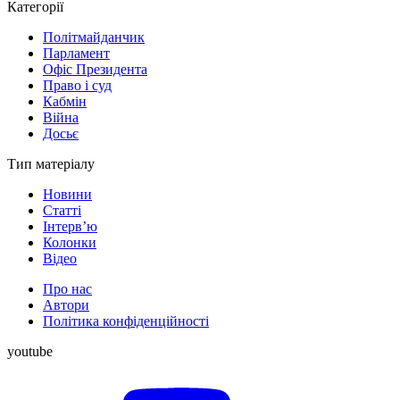
Категорії
Політмайданчик
Парламент
Офіс Президента
Право і суд
Кабмін
Війна
Досьє
Тип матеріалу
Новини
Статті
Інтерв’ю
Колонки
Відео
Про нас
Автори
Політика конфіденційності
youtube