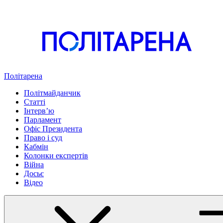
Політарена
Політмайданчик
Статті
Інтервʼю
Парламент
Офіс Президента
Право і суд
Кабмін
Колонки експертів
Війна
Досьє
Відео