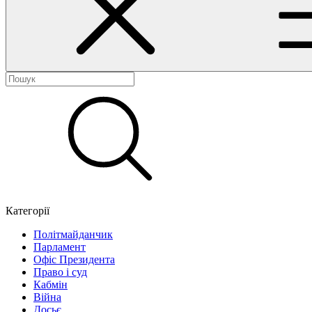
Категорії
Політмайданчик
Парламент
Офіс Президента
Право і суд
Кабмін
Війна
Досьє