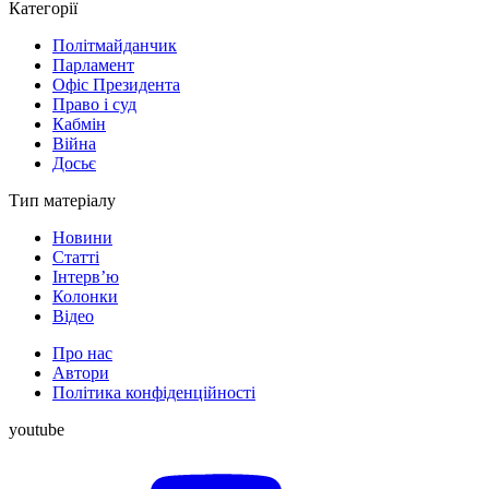
Категорії
Політмайданчик
Парламент
Офіс Президента
Право і суд
Кабмін
Війна
Досьє
Тип матеріалу
Новини
Статті
Інтерв’ю
Колонки
Відео
Про нас
Автори
Політика конфіденційності
youtube