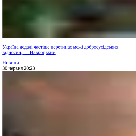
Україна дедалі частіше перетинає межі добросусідських
відносин, — Навроцький
Новини
30 червня 20:23