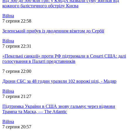
Від 300 до 500 млн грн: у КМДА назвали суму збитків від
кожного балістичного обстрілу Києва
Війна
7 серпня 22:58
Зеленський прибув із дводенним візитом до Сербії
Війна
7 серпня 22:31
«Пекельні санкції» проти РФ підтримали в Сенаті США: далі
голосування в Палаті представників
7 серпня 22:00
Дрони СБС за 48 годин уразили 102 ворожі цілі, - Мадяр
Війна
7 серпня 21:27
Підтримка України в США знову гальмує через відмови
Трампа та Маска, — The Atlantic
Війна
7 серпня 20:57