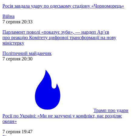
Росія завдала удару по одеському стадіону «Чорноморець»
Війна
7 серпня 20:33
Парламент поволі «показує зуби», — нардеп Ар’єв
про реакцію Комітету цифрової трансформації на нову
міністерку
Політичний майданчик
7 серпня 20:30
Трамп про удари
Росії по Україні: «Ми не залучені у конфлікт, нас розділяє
океан»
7 серпня 19:47