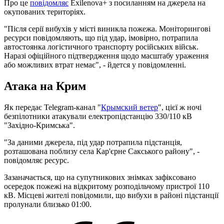
Про це
повідомляє
Exilenova+ з посиланням на джерела на
окупованих територіях.
"Після серії вибухів у місті виникла пожежа. Моніторингові
ресурси повідомляють, що під удар, імовірно, потрапила
автостоянка логістичного транспорту російських військ.
Наразі офіційного підтвердження щодо масштабу ураження
або можливих втрат немає", - йдется у повідомленні.
Атака на Крим
Як передає Telegram-канал "
Крымский ветер
", цієї ж ночі
безпілотники атакували електропідстанцію 330/110 кВ
"Західно-Кримська".
"За даними джерела, під удар потрапила підстанція,
розташована поблизу села Кар'єрне Сакського району", -
повідомляє ресурс.
Зазаначається, що на супутникових знімках зафіксовано
осередок пожежі на відкритому розподільчому пристрої 110
кВ. Місцеві жителі повідомили, що вибухи в районі підстанції
пролунали близько 01:00.