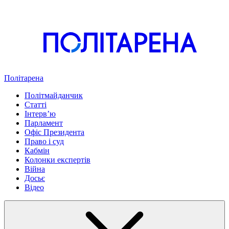
Політарена
Політмайданчик
Статті
Інтервʼю
Парламент
Офіс Президента
Право і суд
Кабмін
Колонки експертів
Війна
Досьє
Відео