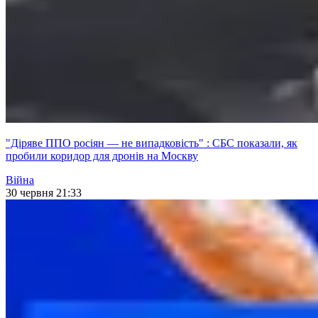
"Діряве ППО росіян — не випадковість" : СБС показали, як
пробили коридор для дронів на Москву
Війна
30 червня 21:33