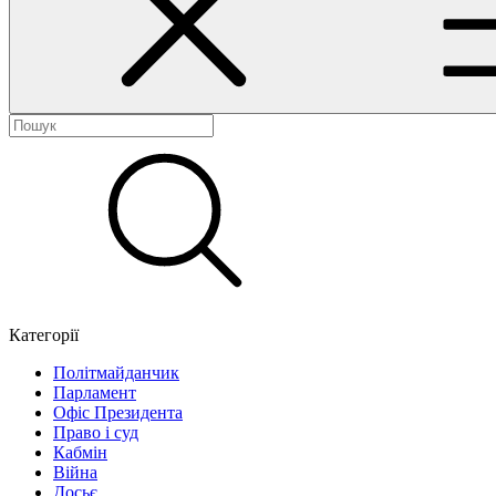
Категорії
Політмайданчик
Парламент
Офіс Президента
Право і суд
Кабмін
Війна
Досьє