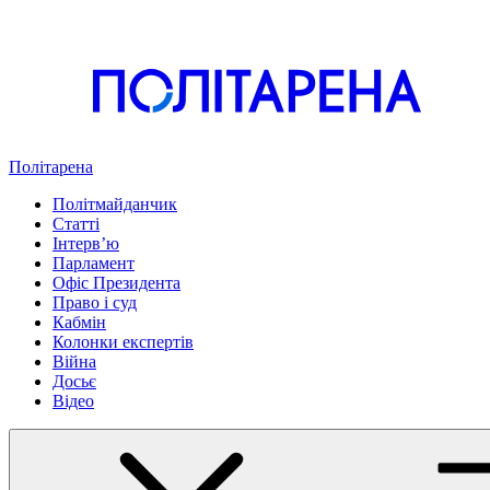
Політарена
Політмайданчик
Статті
Інтервʼю
Парламент
Офіс Президента
Право і суд
Кабмін
Колонки експертів
Війна
Досьє
Відео