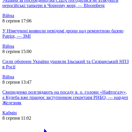
Україна за посередництва США погодилася не атакувати
неросійські танкери в Чорному морі, — Bloomberg
Війна
8 серпня 17:06
У Німеччині виявили невідомі дрони над ремонтною базою
Patriot, — ЗМІ
Війна
8 серпня 15:00
Сили оборони України уразили Ільський та Сизранський НПЗ
в Росії
Війна
8 серпня 13:47
Свириденко розглядають на посаду в. о. голови «Нафтогазу»,
а Кулеба вже працює заступником секретаря РНБО, — нардеп
Железняк
Кабмін
8 серпня 11:02