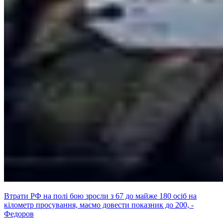
Втрати РФ на полі бою зросли з 67 до майже 180 осіб на
кілометр просування, маємо довести показник до 200, -
Федоров