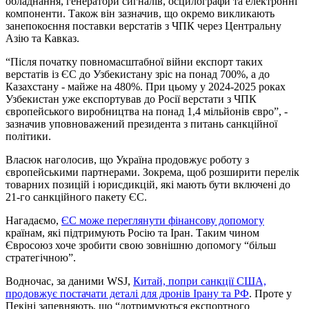
обладнання, генератори сигналів, осцилографи та електронні
компоненти. Також він зазначив, що окремо викликають
занепокоєння поставки верстатів з ЧПК через Центральну
Азію та Кавказ.
“Після початку повномасштабної війни експорт таких
верстатів із ЄС до Узбекистану зріс на понад 700%, а до
Казахстану - майже на 480%. При цьому у 2024-2025 роках
Узбекистан уже експортував до Росії верстати з ЧПК
європейського виробництва на понад 1,4 мільйонів євро”, -
зазначив уповноважений президента з питань санкційної
політики.
Власюк наголосив, що Україна продовжує роботу з
європейськими партнерами. Зокрема, щоб розширити перелік
товарних позицій і юрисдикцій, які мають бути включені до
21-го санкційного пакету ЄС.
Нагадаємо,
ЄС може переглянути фінансову допомогу
країнам, які підтримують Росію та Іран. Таким чином
Євросоюз хоче зробити свою зовнішню допомогу “більш
стратегічною”.
Водночас, за даними WSJ,
Китай, попри санкції США,
продовжує постачати деталі для дронів Ірану та РФ
. Проте у
Пекіні запевняють, що “дотримуються експортного