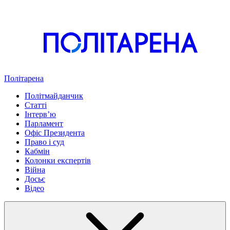
Політарена
Політмайданчик
Статті
Інтервʼю
Парламент
Офіс Президента
Право і суд
Кабмін
Колонки експертів
Війна
Досьє
Відео