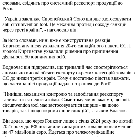
словами, свідчить про системний реекспорт продукції до
Росії.
“Україна закликає Європейський Союз ширше застосовувати
anti-circumvention tool. Це механізм протидії обходу санкцій
через треті країни”, - наголосив він.
За його словами, нині вже є конструктивна реакція
Киргизстану після ухвалення 20-го санкційного пакета ЄС. І
згодом Киргизстан ухвалили рішення про припинення
діяльності 50 юридичних осіб.
Водночас він підкреслив, що тривалий час спостерігаються
аномально високі обсяги експорту окремих категорій товарів з
ЄС до низки третіх країн. Тому є достатньо підстав вважати,
що частина цієї продукції надалі потрапляє до Росії.
“Нинішні механізми контролю та запобігання реекспорту
залишаються недостатніми. Саме тому ми вважаємо, що anti-
circumvention tool має застосовуватися ширше - як щодо
товарів, так і щодо окремих юрисдикцій”, - заявив Власюк.
Він додав, що через Гонконг лише з січня 2024 року по лютий
2025 року до РФ поставили санкційних товарів щонайменше
на 47 мільйонів євро. Йдеться про телекомунікаційне