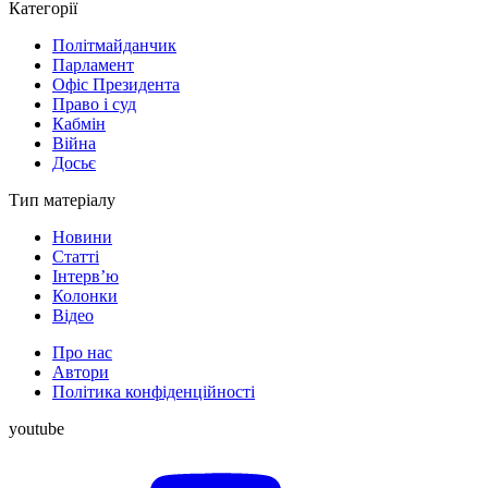
Категорії
Політмайданчик
Парламент
Офіс Президента
Право і суд
Кабмін
Війна
Досьє
Тип матеріалу
Новини
Статті
Інтерв’ю
Колонки
Відео
Про нас
Автори
Політика конфіденційності
youtube