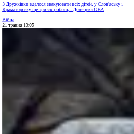
З Дружківки вдалося евакуювати всіх дітей, у Слов'яську і
Краматорську ще триває робота, - Донецька ОВА
Війна
21 травня 13:05