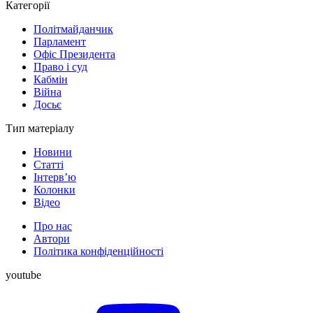
Категорії
Політмайданчик
Парламент
Офіс Президента
Право і суд
Кабмін
Війна
Досьє
Тип матеріалу
Новини
Статті
Інтерв’ю
Колонки
Відео
Про нас
Автори
Політика конфіденційності
youtube