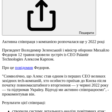
Поширити
Активна співпраця з компанією розпочалася ще у 2022 році
Президент Володимир Зеленський і міністр оборони Михайло
Федоров 12 травня провели зустріч із CEO Palantir
Technologies Алексом Карпом.
Про це
повідомив
Федоров.
"Символічно, що Алекс став одним із перших CEO великих
західних tech-компаній, хто особисто приїхав до Києва після
початку повномасштабного вторгнення — у червні 2022 року
— та підтримав Україну. Відтоді ми активно співпрацюємо", -
прокоментував він.
Результати цієї співпраці:
створили систему детального аналізу повітряних атак;