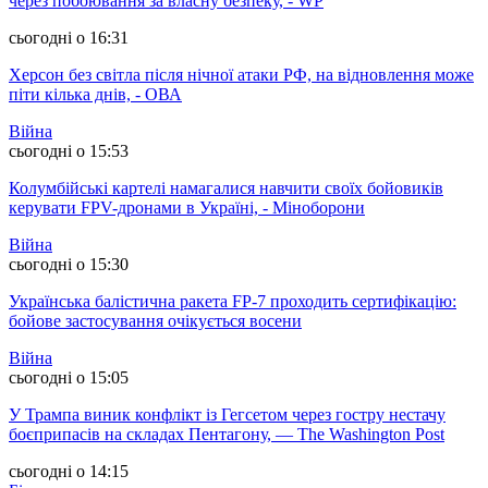
через побоювання за власну безпеку, - WP
сьогодні о 16:31
Херсон без світла після нічної атаки РФ, на відновлення може
піти кілька днів, - ОВА
Війна
сьогодні о 15:53
Колумбійські картелі намагалися навчити своїх бойовиків
керувати FPV-дронами в Україні, - Міноборони
Війна
сьогодні о 15:30
Українська балістична ракета FP-7 проходить сертифікацію:
бойове застосування очікується восени
Війна
сьогодні о 15:05
У Трампа виник конфлікт із Гегсетом через гостру нестачу
боєприпасів на складах Пентагону, — The Washington Post
сьогодні о 14:15