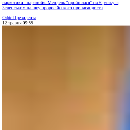
наркотики і паранойя: Мендель "пройшлася" по Єрмаку із
Зеленським на шоу проросійського пропагандиста
Офіс Президента
12 травня 09:55