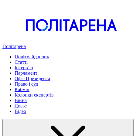
Політарена
Політмайданчик
Статті
Інтервʼю
Парламент
Офіс Президента
Право і суд
Кабмін
Колонки експертів
Війна
Досьє
Відео