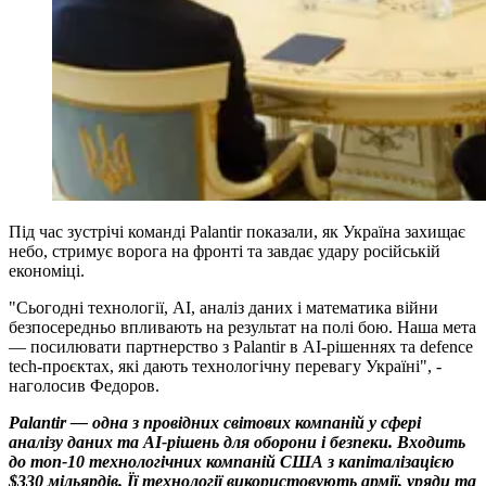
Під час зустрічі команді Palantir показали, як Україна захищає
небо, стримує ворога на фронті та завдає удару російській
економіці.
"Сьогодні технології, AI, аналіз даних і математика війни
безпосередньо впливають на результат на полі бою. Наша мета
— посилювати партнерство з Palantir в AI-рішеннях та defence
tech-проєктах, які дають технологічну перевагу Україні", -
наголосив Федоров.
Palantir — одна з провідних світових компаній у сфері
аналізу даних та AI-рішень для оборони і безпеки. Входить
до топ-10 технологічних компаній США з капіталізацією
$330 мільярдів. Її технології використовують армії, уряди та