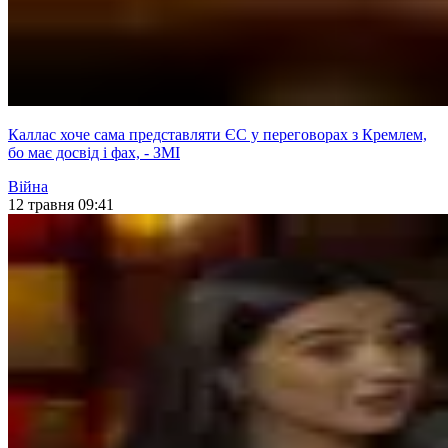
Каллас хоче сама представляти ЄС у переговорах з Кремлем,
бо має досвід і фах, - ЗМІ
Війна
12 травня 09:41