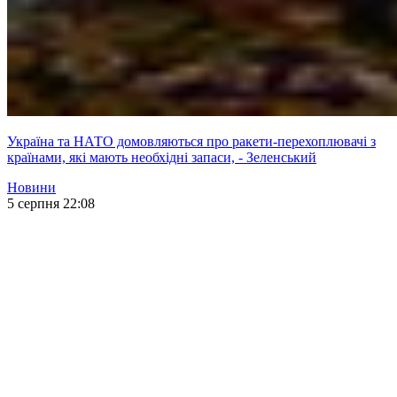
Україна та НАТО домовляються про ракети-перехоплювачі з
країнами, які мають необхідні запаси, - Зеленський
Новини
5 серпня 22:08