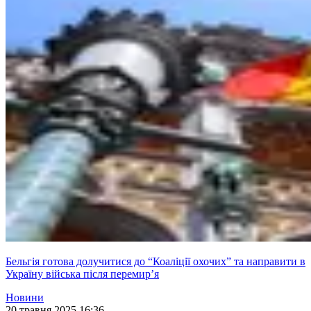
Бельгія готова долучитися до “Коаліції охочих” та направити в
Україну війська після перемир’я
Новини
20 травня 2025 16:36