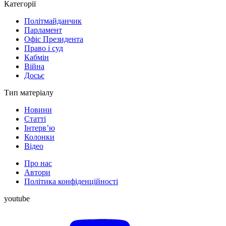
Категорії
Політмайданчик
Парламент
Офіс Президента
Право і суд
Кабмін
Війна
Досьє
Тип матеріалу
Новини
Статті
Інтерв’ю
Колонки
Відео
Про нас
Автори
Політика конфіденційності
youtube