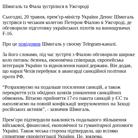
Шмигаль та Фіала зустрілися в Ужгороді
Сьогодні, 20 травня, премʼєр-міністр України Денис Шмигаль
зустрівся із чеським колегою Петером Фіалою в Ужгороді, де
обговорили підготовку українських пілотів на винищувачах
F-16.
Про це
повідомив
Шмигаль у своєму Telegram-каналі.
За його словами, під час зустрічі з Фіалою обговорили широке
коло питань: безпека, економічна співпраця, європейська
інтеграція України та відновлення нашої держави. Він додав,
що наразі Чехія перебуває в авангарді санкційної політики
проти РФ.
“Розраховуємо на подальше посилення санкцій, а також
перекриття усіх обхідних шляхів уникнення санкційних
обмежень. Вітаємо прийняття 17-го пакета санкцій у ЄС та
наполягаємо на повній конфіскації знерухомлених на Заході
російських активів”, - зазначив Шмигаль.
Премʼєри підтвердили важливість подальшого збільшення
військової, фінансової, економічної та гуманітарної допомоги
Україні. Також чеська сторона підтвердила, що всіляко
сприятиме євроінтеграції України. Це, зокрема,