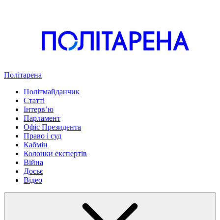
Політарена
Політмайданчик
Статті
Інтервʼю
Парламент
Офіс Президента
Право і суд
Кабмін
Колонки експертів
Війна
Досьє
Відео