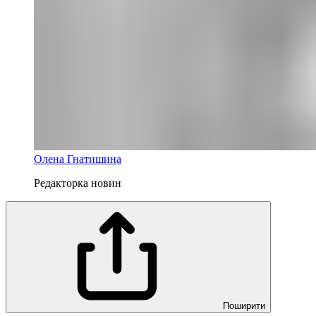
Олена Гнатишина
Редакторка новин
Поширити