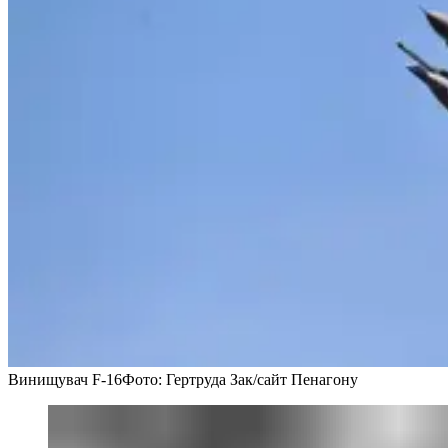
Винищувач F-16
Фото: Гертруда Зак/сайт Пенагону