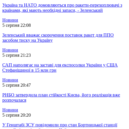
Україна та НАТО домовляються про ракети-перехоплювачі з
країнами, які мають необхідні запаси, - Зеленський
Новини
5 серпня 22:08
Зеленський вважає скорочення поставок ракет для ППО
засобом тиску на Україну
Новини
5 серпня 21:23
САП наполягає на заставі для експосолки України у США
Стефанішиної в 15 млн грн
Новини
5 серпня 20:47
РНБО затвердила план стійкості Києва, його реалізація вже
розпочалася
Новини
5 серпня 20:20
У Генштабі ЗСУ повідомили про стан Бортницької станції