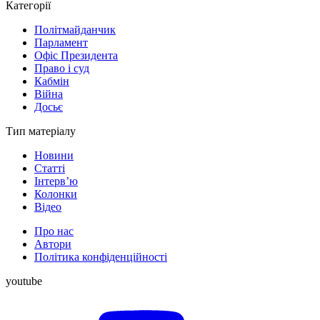
Категорії
Політмайданчик
Парламент
Офіс Президента
Право і суд
Кабмін
Війна
Досьє
Тип матеріалу
Новини
Статті
Інтерв’ю
Колонки
Відео
Про нас
Автори
Політика конфіденційності
youtube