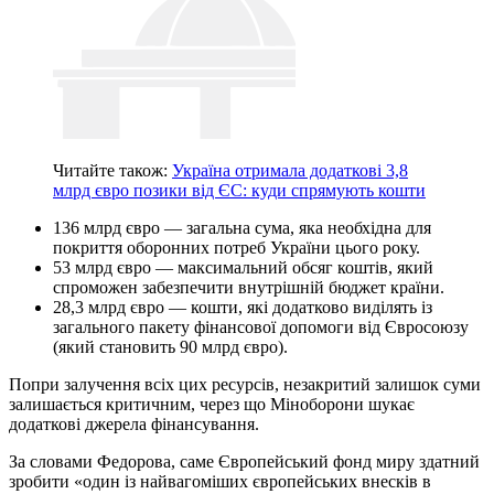
Читайте також:
Україна отримала додаткові 3,8
млрд євро позики від ЄС: куди спрямують кошти
136 млрд євро — загальна сума, яка необхідна для
покриття оборонних потреб України цього року.
53 млрд євро — максимальний обсяг коштів, який
спроможен забезпечити внутрішній бюджет країни.
28,3 млрд євро — кошти, які додатково виділять із
загального пакету фінансової допомоги від Євросоюзу
(який становить 90 млрд євро).
Попри залучення всіх цих ресурсів, незакритий залишок суми
залишається критичним, через що Міноборони шукає
додаткові джерела фінансування.
За словами Федорова, саме Європейський фонд миру здатний
зробити «один із найвагоміших європейських внесків в