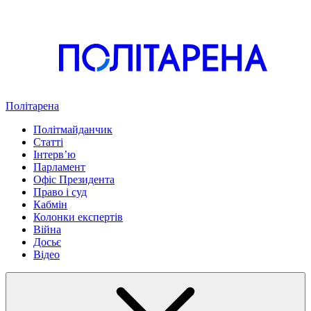
Політарена
Політмайданчик
Статті
Інтервʼю
Парламент
Офіс Президента
Право і суд
Кабмін
Колонки експертів
Війна
Досьє
Відео