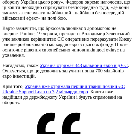
оборону України цього року». Федоров окремо наголосив, що
ці кошти необхідно спрямувати безпосередньо туди, «де вони
зможуть згенерувати найбільший і найбільш безпосередній
військовий ефект» на полі бою.
Варто зазначити, що Брюссель зволікає з допомогою не
вперше. Раніше, 19 червня, президент Володимир Зеленський
уже закликав керівництво ЄС оперативно перерахувати Києву
раніше розблоковані 6 мільярдів євро з цього ж фонду. Проте
остаточне рішення європейських чиновників досі очікує на
ухвалення.
Нагадаємо, також
Україна отримає 343 мільйони євро від ЄС
.
Очікується, що це дозволить залучити понад 700 мільйонів
євро інвестицій.
Крім того,
Україна вже отримала перший транш позики ЄС
Ukraine Support Loan на 3,2 мільярди євро
. Кошти вже
надійшли до держбюджету України і будуть спрямовані на
оборону.