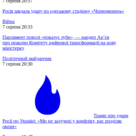
7 серпня 20:57
Росія завдала удару по одеському стадіону «Чорноморець»
Війна
7 серпня 20:33
Парламент поволі «показує зуби», — нардеп Ар’єв
про реакцію Комітету цифрової трансформації на нову
міністерку
Політичний майданчик
7 серпня 20:30
Трамп про удари
Росії по Україні: «Ми не залучені у конфлікт, нас розділяє
океан»