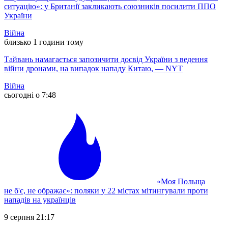
ситуацію»: у Британії закликають союзників посилити ППО
України
Війна
близько 1 години тому
Тайвань намагається запозичити досвід України з ведення
війни дронами, на випадок нападу Китаю, — NYT
Війна
сьогодні о 7:48
«Моя Польща
не б'є, не ображає»: поляки у 22 містах мітингували проти
нападів на українців
9 серпня 21:17