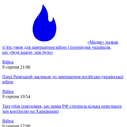
«Мадяр» назвав
п’ять умов для завершення війни і попередив українців,
що «буде важче, ніж було»
Війна
9 серпня 21:06
Папа Римський закликав до завершення російсько-української
війни
Війна
9 серпня 19:54
Трегубов повідомив, що армія РФ створила кілька невеликих
зон контролю на Харківщині
Війна
9 серпня 17:00