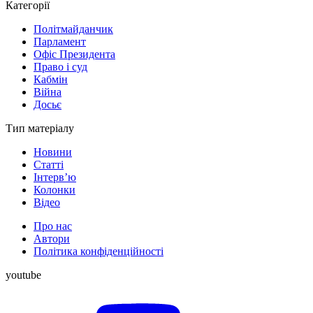
Категорії
Політмайданчик
Парламент
Офіс Президента
Право і суд
Кабмін
Війна
Досьє
Тип матеріалу
Новини
Статті
Інтерв’ю
Колонки
Відео
Про нас
Автори
Політика конфіденційності
youtube