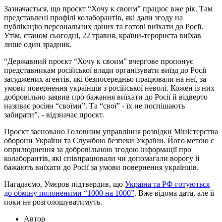
Зазначається, що проєкт “Хочу к своим” працює вже рік. Там
представлені профілі колаборантів, які дали згоду на
публікацію персональних даних та готові виїхати до Росії.
Утім, станом сьогодні, 22 травня, країни-терориста виїхав
лише один зрадник.
“Державний проєкт “Хочу к своим” вчергове пропонує
представникам російської влади організувати виїзд до Росії
засуджених агентів, які безпосередньо працювали на неї, за
умови повернення українців з російської неволі. Кожен із них
добровільно заявив про бажання виїхати до Росії й відверто
називає росіян “своїми”. Та “свої” - їх не поспішають
забирати”, - відзначає проєкт.
Проєкт засновано Головним управління розвідки Міністерства
оборони України та Службою безпеки України. Його метою є
оприлюднення за добровільною згодою інформації про
колаборантів, які співпрацювали чи допомагали ворогу й
бажають виїхати до Росії за умови повернення українців.
Нагадаємо, Умєров підтвердив, що
Україна та РФ готуються
до обміну полоненими “1000 на 1000”
. Вже відома дата, але її
поки не розголошуватимуть.
Автор