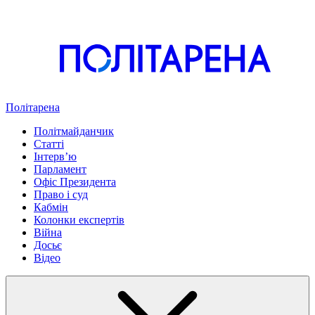
Політарена
Політмайданчик
Статті
Інтервʼю
Парламент
Офіс Президента
Право і суд
Кабмін
Колонки експертів
Війна
Досьє
Відео