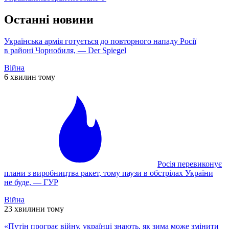
Останні новини
Українська армія готується до повторного нападу Росії
в районі Чорнобиля, — Der Spiegel
Війна
6 хвилин тому
Росія перевиконує
плани з виробництва ракет, тому паузи в обстрілах України
не буде, — ГУР
Війна
23 хвилини тому
«Путін програє війну, українці знають, як зима може змінити