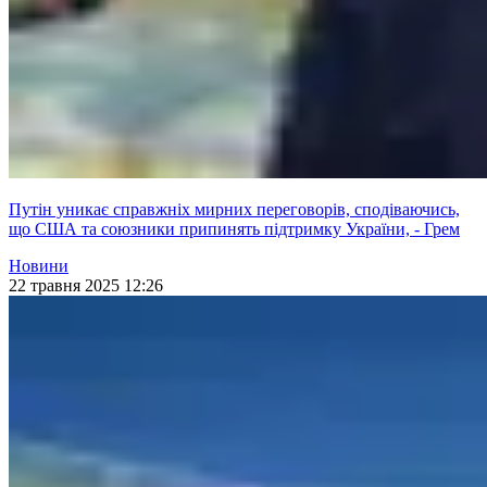
Путін уникає справжніх мирних переговорів, сподіваючись,
що США та союзники припинять підтримку України, - Грем
Новини
22 травня 2025 12:26