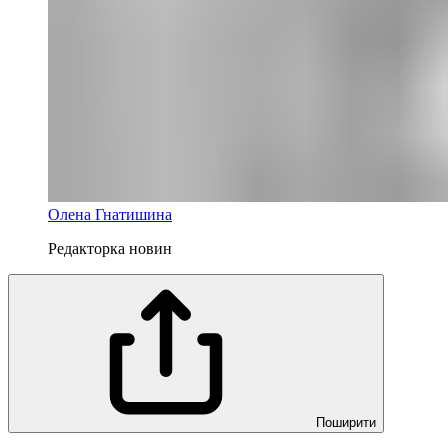
Олена Гнатишина
Редакторка новин
Поширити