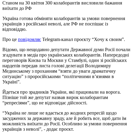
Станом на 30 квітня 300 колаборантів висловили бажання
виїхати до РФ
Україна готова обміняти колаборантів за умови повернення
українців з російської неволі, але РФ не поспішає із
відповіддю.
Про це
повідомляє
Telegram-канал проєкту “Хочу к своим”.
Відомо, що нещодавно депутати Державної думи Росії почали
згадувати в медіа про українських колаборантів. Напередодні
переговорів Києва та Москви у Стамбулі, один зі російських
нардепів передав листа голові делегації Володимиру
Мединському з проханням “взяти до уваги драматичну
ситуацію” з проросійськими “політичними в’язнями в
Україні”.
Йдеться про зрадників України, які працювали на ворога.
Пізніше той же депутат назвав вирок колаборантам
“репресіями”, що не відповідає дійсності.
“Україна не лише не вдається до жодних репресій щодо
засуджених за державну зраду, але й робить все, щоб дати їм
можливість виїхати до Росії. Особливо за умови повернення
українців з неволі”, - додає проєкт.