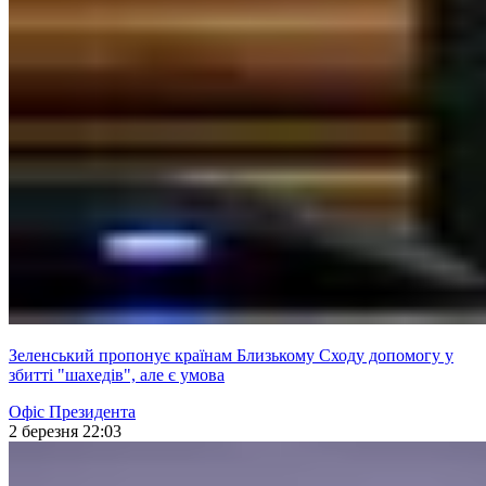
Зеленський пропонує країнам Близькому Сходу допомогу у
збитті "шахедів", але є умова
Офіс Президента
2 березня 22:03