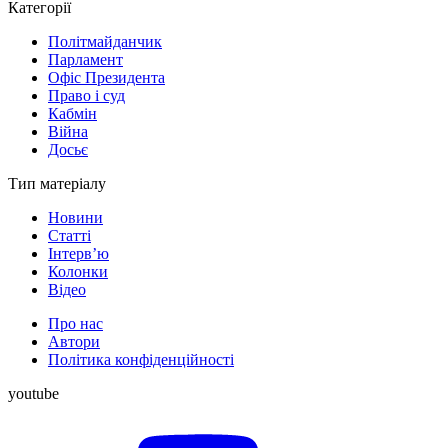
Категорії
Політмайданчик
Парламент
Офіс Президента
Право і суд
Кабмін
Війна
Досьє
Тип матеріалу
Новини
Статті
Інтерв’ю
Колонки
Відео
Про нас
Автори
Політика конфіденційності
youtube