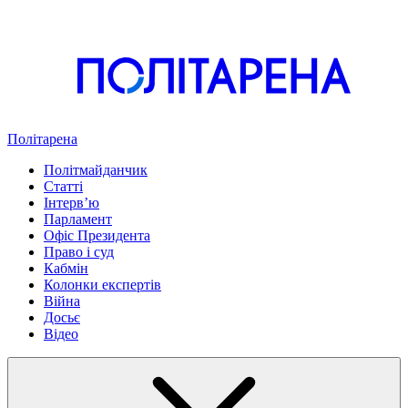
Політарена
Політмайданчик
Статті
Інтервʼю
Парламент
Офіс Президента
Право і суд
Кабмін
Колонки експертів
Війна
Досьє
Відео