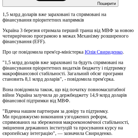
Поширити
1,5 млрд доларів вже зараховані та спрямовані на
фінансування пріоритетних напрямків
Україна 3 березня отримала перший транш від МВФ за новою
чотирирічною програмою в межах Механізму розширеного
фінансування (EFF).
Про це повідомила прем'єр-міністерка
Юлія Свириденко
.
"1,5 млрд доларів вже зараховані та будуть спрямовані на
фінансування пріоритетних видатків бюджету і підтримку
макрофінансової стабільності. Загальний обсяг програми
становить 8,1 млрд доларів", - повідомила прем'єрка.
Вона повідомила також, що від початку повномасштабної
війни Україна залучила до держбюджету 14,9 млрд доларів
фінансової підтримки від МВФ.
"Вдячна нашим партнерам за довіру та підтримку.
Ми продовжуємо виконання узгоджених реформ,
спрямованих на збереження макроекономічної стабільності,
зміцнення державних інституцій та просування курсу на
європейську інтеграцію", — зазначила Свириденко.