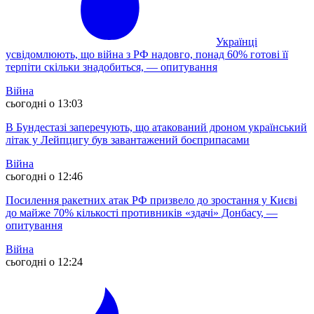
Українці
усвідомлюють, що війна з РФ надовго, понад 60% готові її
терпіти скільки знадобиться, — опитування
Війна
сьогодні о 13:03
В Бундестазі заперечують, що атакований дроном український
літак у Лейпцигу був завантажений боєприпасами
Війна
сьогодні о 12:46
Посилення ракетних атак РФ призвело до зростання у Києві
до майже 70% кількості противників «здачі» Донбасу, —
опитування
Війна
сьогодні о 12:24