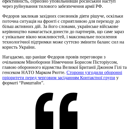
ефективність, серйозно уповільнивши російський наступ
через руйнування тилового забезпечення армії РФ.
Федоров закликав західних союзників діяти рішуче, оскільки
поточна ситуація на фронті є сприятливою для переходу до
більш активних дій. За його словами, українське військове
керівництво намагається донести до партнерів, що саме зараз
є унікальне вікно можливостей, і максимальне посилення
технологічної підтримки може суттєво змінити баланс сил на
користь України.
Нагадаємо, що раніше Федоров провів переговори з
очільником Міноборони Німеччини Борисом Пісторіусом,
главою оборонного відомства Великої Британії Джоном Гілі та
генсеком НАТО Марком Рютте.
Сторони узгодили оборонні
пріоритети перед черговим засіданням Контактної групи
у
форматі “Рамштайн”.