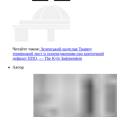
Читайте також:
Зеленський надіслав Трампу
терміновий лист із попередженням про критичний
дефіцит ППО, — The Kyiv Independent
Автор