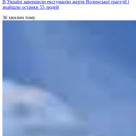
В Україні завершили ексгумацію жертв Волинської трагедії і
знайшли останки 55 людей
36 хвилин тому