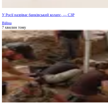
У Росії назріває банківський колапс, — СЗР
Війна
7 хвилин тому