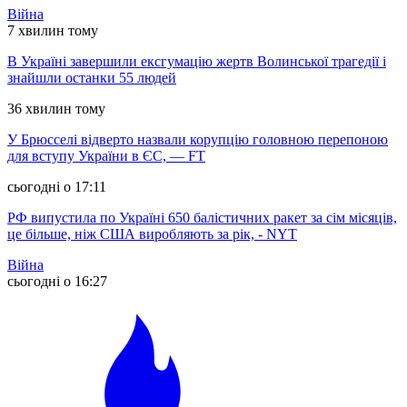
Війна
7 хвилин тому
В Україні завершили ексгумацію жертв Волинської трагедії і
знайшли останки 55 людей
36 хвилин тому
У Брюсселі відверто назвали корупцію головною перепоною
для вступу України в ЄС, — FT
сьогодні о 17:11
РФ випустила по Україні 650 балістичних ракет за сім місяців,
це більше, ніж США виробляють за рік, - NYT
Війна
сьогодні о 16:27