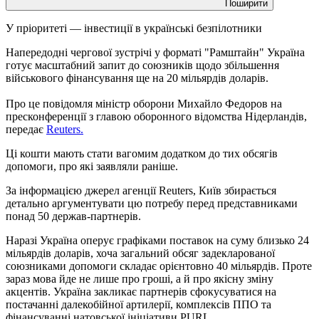
Поширити
У пріоритеті — інвестиції в українські безпілотники
Напередодні чергової зустрічі у форматі "Рамштайн" Україна
готує масштабний запит до союзників щодо збільшення
військового фінансування ще на 20 мільярдів доларів.
Про це повідомля міністр оборони Михайло Федоров на
пресконференції з главою оборонного відомства Нідерландів,
передає
Reuters.
Ці кошти мають стати вагомим додатком до тих обсягів
допомоги, про які заявляли раніше.
За інформацією джерел агенції Reuters, Київ збирається
детально аргументувати цю потребу перед представниками
понад 50 держав-партнерів.
Наразі Україна оперує графіками поставок на суму близько 24
мільярдів доларів, хоча загальний обсяг задекларованої
союзниками допомоги складає орієнтовно 40 мільярдів. Проте
зараз мова йде не лише про гроші, а й про якісну зміну
акцентів. Україна закликає партнерів сфокусуватися на
постачанні далекобійної артилерії, комплексів ППО та
фінансуванні натовської ініціативи PURL.