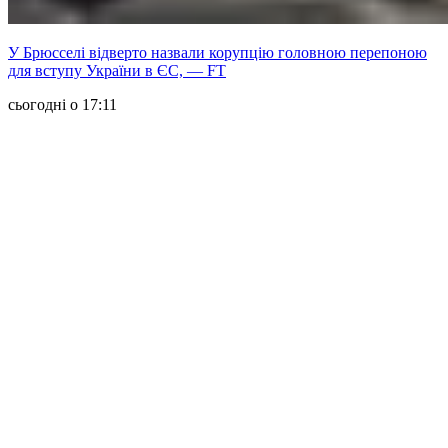
У Брюсселі відверто назвали корупцію головною перепоною
для вступу України в ЄС, — FT
сьогодні о 17:11