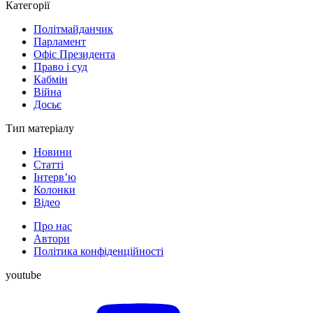
Категорії
Політмайданчик
Парламент
Офіс Президента
Право і суд
Кабмін
Війна
Досьє
Тип матеріалу
Новини
Статті
Інтерв’ю
Колонки
Відео
Про нас
Автори
Політика конфіденційності
youtube