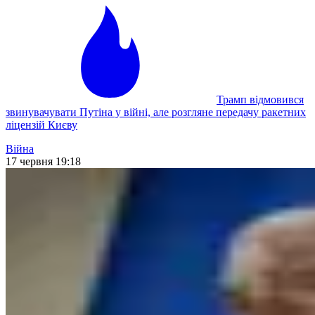
Трамп відмовився
звинувачувати Путіна у війні, але розгляне передачу ракетних
ліцензій Києву
Війна
17 червня 19:18