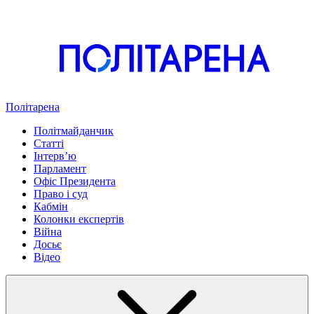
Політарена
Політмайданчик
Статті
Інтервʼю
Парламент
Офіс Президента
Право і суд
Кабмін
Колонки експертів
Війна
Досьє
Відео