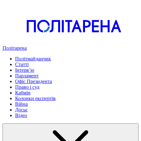
Політарена
Політмайданчик
Статті
Інтервʼю
Парламент
Офіс Президента
Право і суд
Кабмін
Колонки експертів
Війна
Досьє
Відео