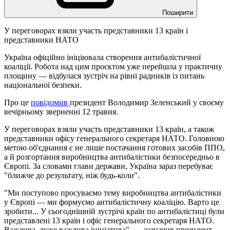
Поширити
У переговорах взяли участь представники 13 країн і
представники НАТО
Україна офіційно ініціювала створення антибалістичної
коаліції. Робота над цим проєктом уже перейшла у практичну
площину — відбулася зустріч на рівні радників із питань
національної безпеки.
Про це
повідомив
президент Володимир Зеленський у своєму
вечірньому зверненні 12 травня.
У переговорах взяли участь представники 13 країн, а також
представники офісу генерального секретаря НАТО. Головною
метою об'єднання є не лише постачання готових засобів ППО,
а й розгортання виробництва антибалістики безпосередньо в
Європі. За словами глави держави, Україна зараз перебуває
"ближче до результату, ніж будь-коли".
"Ми поступово просуваємо тему виробництва антибалістики
у Європі — ми формуємо антибалістичну коаліцію. Варто це
зробити... У сьогоднішній зустрічі країн по антибалістиці були
представлені 13 країн і офіс генерального секретаря НАТО.
Важлива, дуже важлива ініціатива", — зазначив президент.