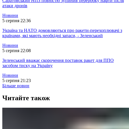
Саратовський НПЗ повністю зупинив переробку нафти після
атаки дронів
Новини
5 серпня 22:36
Україна та НАТО домовляються про ракети-перехоплювачі з
країнами, які мають необхідні запаси, - Зеленський
Новини
5 серпня 22:08
Зеленський вважає скорочення поставок ракет для ППО
засобом тиску на Україну
Новини
5 серпня 21:23
Більше новин
Читайте також