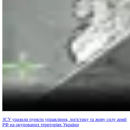
ЗСУ уразили пункти управління, логістику та живу силу армії
РФ на окупованих територіях України