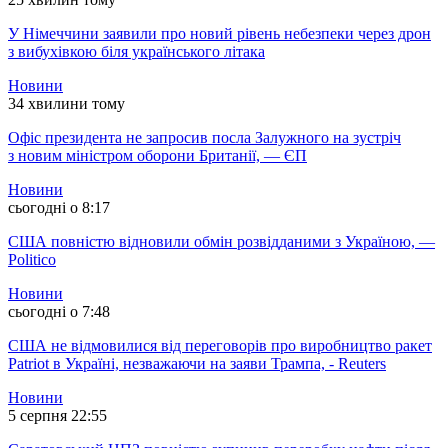
У Німеччини заявили про новий рівень небезпеки через дрон
з вибухівкою біля українського літака
Новини
34 хвилини тому
Офіс президента не запросив посла Залужного на зустріч
з новим міністром оборони Британії, — ЄП
Новини
сьогодні о 8:17
США повністю відновили обмін розвідданими з Україною, —
Politico
Новини
сьогодні о 7:48
США не відмовилися від переговорів про виробництво ракет
Patriot в Україні, незважаючи на заяви Трампа, - Reuters
Новини
5 серпня 22:55