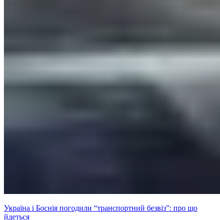
Україна і Боснія погодили “транспортний безвіз”: про що
йдеться