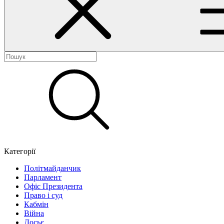
Категорії
Політмайданчик
Парламент
Офіс Президента
Право і суд
Кабмін
Війна
Досьє