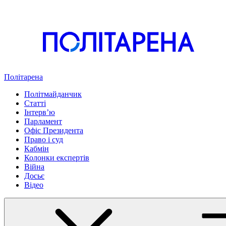
Політарена
Політмайданчик
Статті
Інтервʼю
Парламент
Офіс Президента
Право і суд
Кабмін
Колонки експертів
Війна
Досьє
Відео