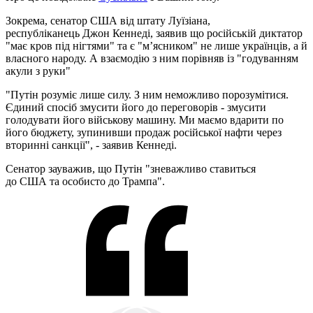
Зокрема, сенатор США від штату Луїзіана,
республіканець Джон Кеннеді, заявив що російській диктатор
"має кров під нігтями" та є "м’ясником" не лише українців, а й
власного народу. А взаємодію з ним порівняв із "годуванням
акули з руки"
"Путін розуміє лише силу. З ним неможливо порозумітися.
Єдиний спосіб змусити його до переговорів - змусити
голодувати його військову машину. Ми маємо вдарити по
його бюджету, зупинивши продаж російської нафти через
вторинні санкції", - заявив Кеннеді.
Сенатор зауважив, що Путін "зневажливо ставиться
до США та особисто до Трампа".