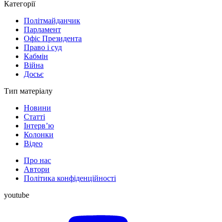
Категорії
Політмайданчик
Парламент
Офіс Президента
Право і суд
Кабмін
Війна
Досьє
Тип матеріалу
Новини
Статті
Інтерв’ю
Колонки
Відео
Про нас
Автори
Політика конфіденційності
youtube