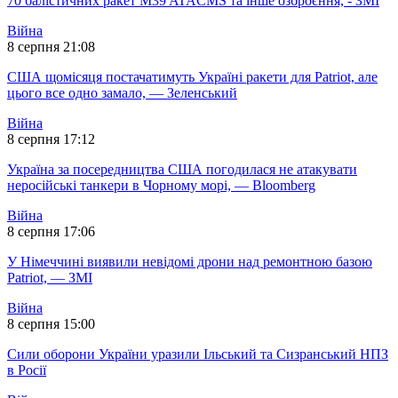
70 балістичних ракет M39 ATACMS та інше озброєння, - ЗМІ
Війна
8 серпня 21:08
США щомісяця постачатимуть Україні ракети для Patriot, але
цього все одно замало, — Зеленський
Війна
8 серпня 17:12
Україна за посередництва США погодилася не атакувати
неросійські танкери в Чорному морі, — Bloomberg
Війна
8 серпня 17:06
У Німеччині виявили невідомі дрони над ремонтною базою
Patriot, — ЗМІ
Війна
8 серпня 15:00
Сили оборони України уразили Ільський та Сизранський НПЗ
в Росії