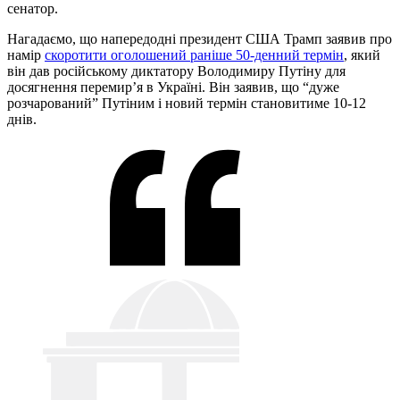
сенатор.
Нагадаємо, що напередодні президент США Трамп заявив про
намір
скоротити оголошений раніше 50-денний термін
, який
він дав російському диктатору Володимиру Путіну для
досягнення перемир’я в Україні. Він заявив, що “дуже
розчарований” Путіним і новий термін становитиме 10-12
днів.