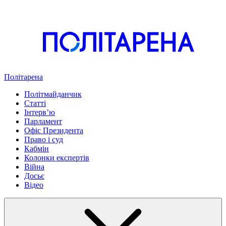
Політарена
Політмайданчик
Статті
Інтервʼю
Парламент
Офіс Президента
Право і суд
Кабмін
Колонки експертів
Війна
Досьє
Відео