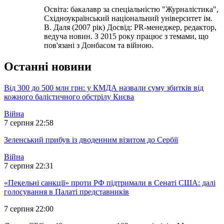
Освіта: бакалавр за спеціальністю "Журналістика",
Східноукраїнський національний університет ім.
В. Даля (2007 рік) Досвід: PR-менеджер, редактор,
ведуча новин. З 2015 року працює з темами, що
пов'язані з Донбасом та війною.
Останні новини
Від 300 до 500 млн грн: у КМДА назвали суму збитків від
кожного балістичного обстрілу Києва
Війна
7 серпня 22:58
Зеленський прибув із дводенним візитом до Сербії
Війна
7 серпня 22:31
«Пекельні санкції» проти РФ підтримали в Сенаті США: далі
голосування в Палаті представників
7 серпня 22:00