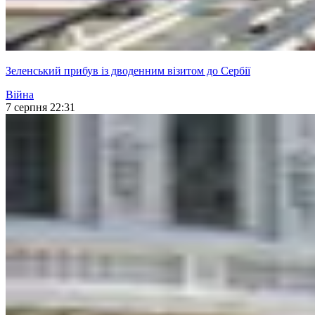
Зеленський прибув із дводенним візитом до Сербії
Війна
7 серпня 22:31