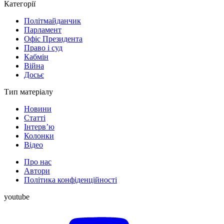
Категорії
Політмайданчик
Парламент
Офіс Президента
Право і суд
Кабмін
Війна
Досьє
Тип матеріалу
Новини
Статті
Інтерв’ю
Колонки
Відео
Про нас
Автори
Політика конфіденційності
youtube