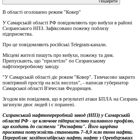
Поширити
В області оголошено режим "Ковер"
У Самарській області РФ повідомляють про вибухи в районі
Сизранського НПЗ. Зафіксовано пожежу поблизу
підприємства.
Про це повідомляють російські Telegram-канали.
Місцеві жителі пишуть про вибухи, пожежу та дим.
Припускають, що "прилетіло" по Сизранському
нафтопереробному заводу.
"У Самарській області діє режим "Ковер". Тимчасово закрито
повітряний простір на всіх висотах", - написав губернатор
Самарської області В'ячеслав Федорищев.
Згодом він повідомив, що в результаті атаки БПЛА на Сизрань
загинули двоє людей і є поранені.
Сизранський нафтопереробний завод (НПЗ) у Самарській
області РФ - це ключове підприємство паливного профілю,
що входить до системи "Роснафти". Його щорічна
проєктна потужність становить 7–8,9 млн тонн нафти.
Переробляє західносибірську нафту, нафту з Оренбурзьких