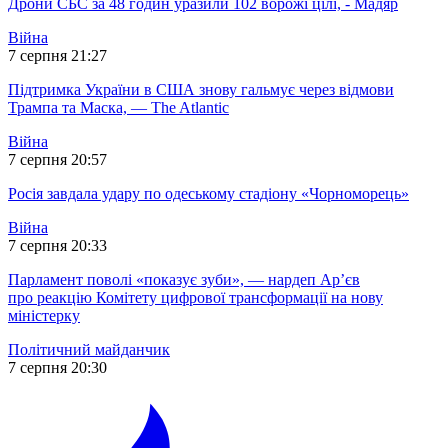
Дрони СБС за 48 годин уразили 102 ворожі цілі, - Мадяр
Війна
7 серпня 21:27
Підтримка України в США знову гальмує через відмови
Трампа та Маска, — The Atlantic
Війна
7 серпня 20:57
Росія завдала удару по одеському стадіону «Чорноморець»
Війна
7 серпня 20:33
Парламент поволі «показує зуби», — нардеп Ар’єв
про реакцію Комітету цифрової трансформації на нову
міністерку
Політичний майданчик
7 серпня 20:30