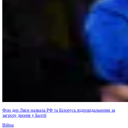
Фон дер Ляєн назвала РФ та Білорусь відповідальними за
загрозу дронів у Балтії
Війна