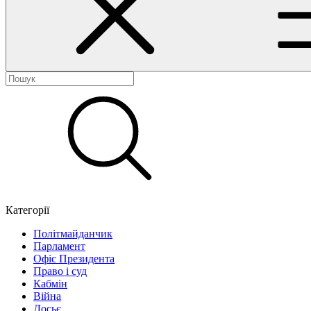
Категорії
Політмайданчик
Парламент
Офіс Президента
Право і суд
Кабмін
Війна
Досьє