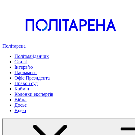
Політарена
Політмайданчик
Статті
Інтервʼю
Парламент
Офіс Президента
Право і суд
Кабмін
Колонки експертів
Війна
Досьє
Відео