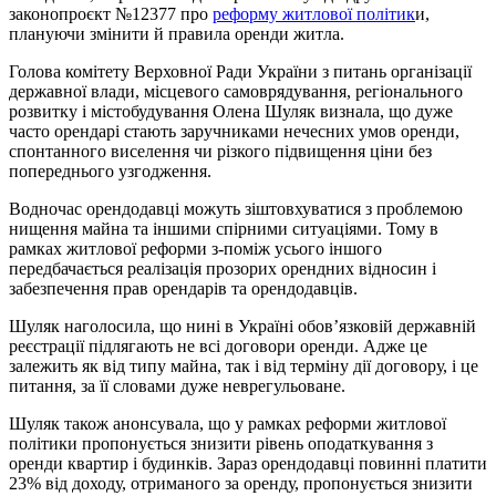
законопроєкт №12377 про
реформу житлової політик
и,
плануючи змінити й правила оренди житла.
Голова комітету Верховної Ради України з питань організації
державної влади, місцевого самоврядування, регіонального
розвитку і містобудування Олена Шуляк визнала, що дуже
часто орендарі стають заручниками нечесних умов оренди,
спонтанного виселення чи різкого підвищення ціни без
попереднього узгодження.
Водночас орендодавці можуть зіштовхуватися з проблемою
нищення майна та іншими спірними ситуаціями. Тому в
рамках житлової реформи з-поміж усього іншого
передбачається реалізація прозорих орендних відносин і
забезпечення прав орендарів та орендодавців.
Шуляк наголосила, що нині в Україні обов’язковій державній
реєстрації підлягають не всі договори оренди. Адже це
залежить як від типу майна, так і від терміну дії договору, і це
питання, за її словами дуже неврегульоване.
Шуляк також анонсувала, що у рамках реформи житлової
політики пропонується знизити рівень оподаткування з
оренди квартир і будинків. Зараз орендодавці повинні платити
23% від доходу, отриманого за оренду, пропонується знизити