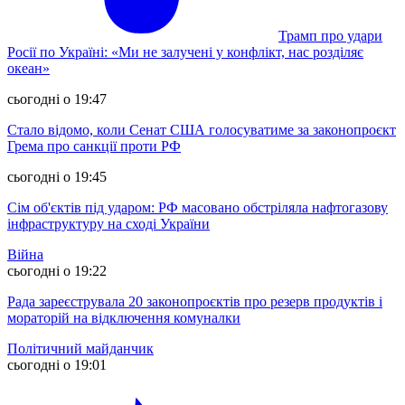
Трамп про удари
Росії по Україні: «Ми не залучені у конфлікт, нас розділяє
океан»
сьогодні о 19:47
Стало відомо, коли Сенат США голосуватиме за законопроєкт
Грема про санкції проти РФ
сьогодні о 19:45
Сім об'єктів під ударом: РФ масовано обстріляла нафтогазову
інфраструктуру на сході України
Війна
сьогодні о 19:22
Рада зареєструвала 20 законопроєктів про резерв продуктів і
мораторій на відключення комуналки
Політичний майданчик
сьогодні о 19:01