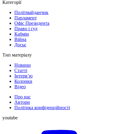
Категорії
Політмайданчик
Парламент
Офіс Президента
Право і суд
Кабмін
Війна
Досьє
Тип матеріалу
Новини
Статті
Інтерв’ю
Колонки
Відео
Про нас
Автори
Політика конфіденційності
youtube