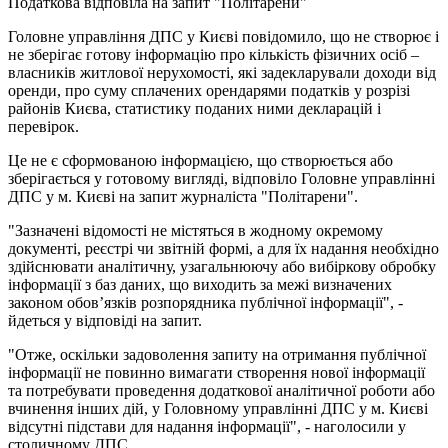
Податкова відповіла на запит "Політарени"
Головне управління ДПС у Києві повідомило, що не створює і
не зберігає готову інформацію про кількість фізичних осіб –
власників житлової нерухомості, які задекларували доходи від
оренди, про суму сплачених орендарями податків у розрізі
районів Києва, статистику поданих ними декларацій і
перевірок.
Це не є сформованою інформацією, що створюється або
зберігається у готовому вигляді, відповіло Головне управлінні
ДПС у м. Києві на запит журналіста "Політарени".
"Зазначені відомості не містяться в жодному окремому
документі, реєстрі чи звітній формі, а для їх надання необхідно
здійснювати аналітичну, узагальнюючу або вибіркову обробку
інформації з баз даних, що виходить за межі визначених
законом обов’язків розпорядника публічної інформації", -
йдеться у відповіді на запит.
"Отже, оскільки задоволення запиту на отримання публічної
інформації не повинно вимагати створення нової інформації
та потребувати проведення додаткової аналітичної роботи або
вчинення інших дій, у Головному управлінні ДПС у м. Києві
відсутні підстави для надання інформації", - наголосили у
столичному ДПС.