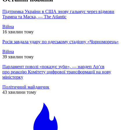
Підтримка України в США знову гальмує через відмови
Трампа та Маска, — The Atlantic
Війна
16 хвилин тому
Росія завдала удару по одеському стадіону «Чорноморець»
Війна
39 хвилин тому
Парламент поволі «показує зуби», — нардеп Ар’єв
про реакцію Комітету цифрової трансформації на нову
міністерку
Політичний майданчик
43 хвилини тому