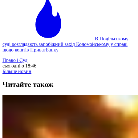
В Подільському
суді розглядають запобіжний захід Коломойському у справі
щодо коштів ПриватБанку
Право і Суд
сьогодні о 18:46
Більше новин
Читайте також