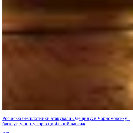
Російські безпілотники атакували Одещину: в Чорноморську -
блекаут, у порту горів цивільний вантаж