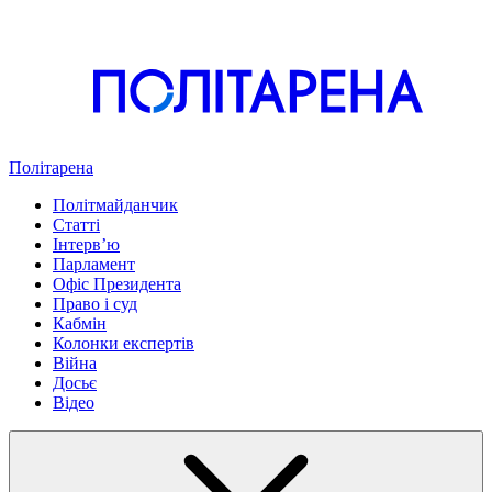
Політарена
Політмайданчик
Статті
Інтервʼю
Парламент
Офіс Президента
Право і суд
Кабмін
Колонки експертів
Війна
Досьє
Відео