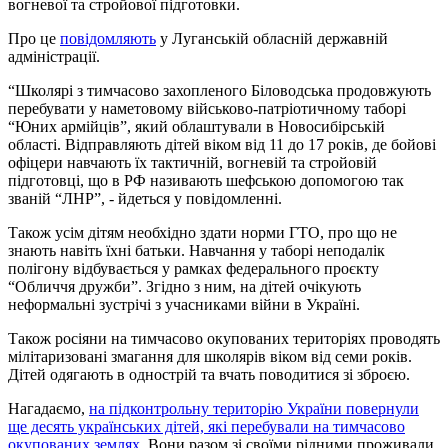
вогневої та стройової підготовки.
Про це
повідомляють
у Луганській обласній державній
адміністрації.
“Школярі з тимчасово захопленого Біловодська продовжують
перебувати у наметовому військово-патріотичному таборі
“Юних армійців”, який облаштували в Новосибірській
області. Відправляють дітей віком від 11 до 17 років, де бойові
офіцери навчають їх тактичній, вогневій та стройовій
підготовці, що в РФ називають шефською допомогою так
званій “ЛНР”, - йдеться у повідомленні.
Також усім дітям необхідно здати норми ГТО, про що не
знають навіть їхні батьки. Навчання у таборі неподалік
полігону відбувається у рамках федерального проєкту
“Обличчя дружби”. Згідно з ним, на дітей очікують
неформальні зустрічі з учасниками війни в Україні.
Також росіяни на тимчасово окупованих територіях проводять
мілітаризовані змагання для школярів віком від семи років.
Дітей одягають в однострій та вчать поводитися зі зброєю.
Нагадаємо,
на підконтрольну територію України повернули
ще десять українських дітей, які перебували на тимчасово
окупованих землях
. Вони разом зі своїми рідними проживали