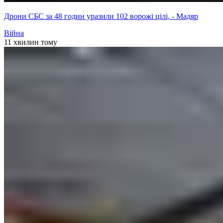
Дрони СБС за 48 годин уразили 102 ворожі цілі, - Мадяр
Війна
11 хвилин тому