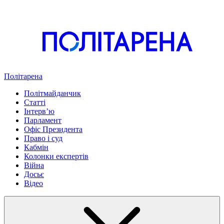
Політарена
Політмайданчик
Статті
Інтервʼю
Парламент
Офіс Президента
Право і суд
Кабмін
Колонки експертів
Війна
Досьє
Відео