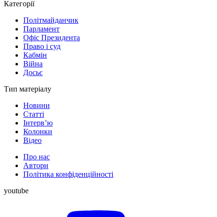
Категорії
Політмайданчик
Парламент
Офіс Президента
Право і суд
Кабмін
Війна
Досьє
Тип матеріалу
Новини
Статті
Інтерв’ю
Колонки
Відео
Про нас
Автори
Політика конфіденційності
youtube