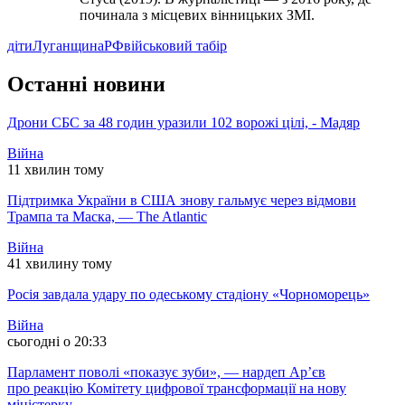
починала з місцевих вінницьких ЗМІ.
діти
Луганщина
РФ
військовий табір
Останні новини
Дрони СБС за 48 годин уразили 102 ворожі цілі, - Мадяр
Війна
11 хвилин тому
Підтримка України в США знову гальмує через відмови
Трампа та Маска, — The Atlantic
Війна
41 хвилину тому
Росія завдала удару по одеському стадіону «Чорноморець»
Війна
сьогодні о 20:33
Парламент поволі «показує зуби», — нардеп Ар’єв
про реакцію Комітету цифрової трансформації на нову
міністерку