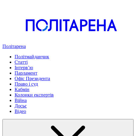
Політарена
Політмайданчик
Статті
Інтервʼю
Парламент
Офіс Президента
Право і суд
Кабмін
Колонки експертів
Війна
Досьє
Відео