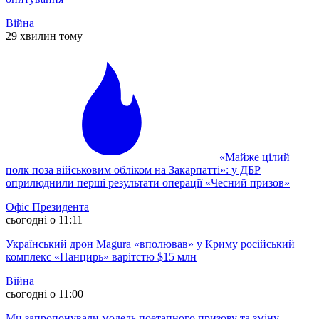
Війна
29 хвилин тому
«Майже цілий
полк поза військовим обліком на Закарпатті»: у ДБР
оприлюднили перші результати операції «Чесний призов»
Офіс Президента
сьогодні о 11:11
Український дрон Magura «вполював» у Криму російський
комплекс «Панцирь» варітстю $15 млн
Війна
сьогодні о 11:00
Ми запропонували модель поетапного призову та зміну