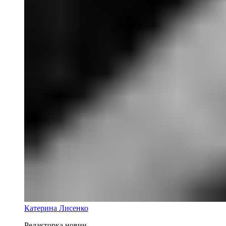
Катерина Лисенко
Редакторка новин