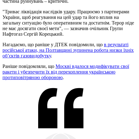
частина руйнувань – критичні.
"Триває ліквідація наслідків удару. Працюємо з партнерами
України, щоб реагування на цей удар та його вплив на
загальну ситуацію було оперативним та достатнім. Терор ніде
не має досягати своєї мети", — зазначив очільник Групи
Нафтогаз Сергій Корецький.
Нагадаємо, що раніше у ДТЕК повідомили, що
в результаті
російської атаки, на Полтавщині зупинена робота низки їхніх
об’єктів газовидобутку
.
Раніше повідомляли, що
Москві вдалося модифікувати свої
ракети і убезпечити їх від перехоплення українською
протиповітряною обороною
.