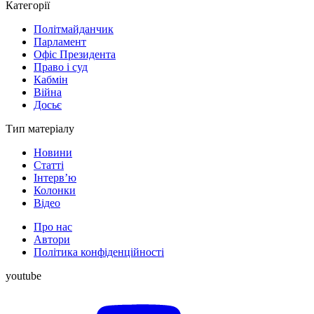
Категорії
Політмайданчик
Парламент
Офіс Президента
Право і суд
Кабмін
Війна
Досьє
Тип матеріалу
Новини
Статті
Інтерв’ю
Колонки
Відео
Про нас
Автори
Політика конфіденційності
youtube