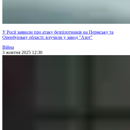
У Росії заявили про атаку безпілотників на Пермську та
Оренбурзьку області: влучили у завод "Азот"
Війна
3 жовтня 2025 12:30