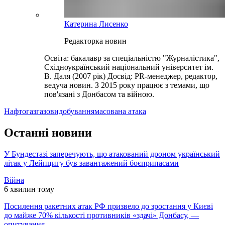
Катерина Лисенко
Редакторка новин
Освіта: бакалавр за спеціальністю "Журналістика",
Східноукраїнський національний університет ім.
В. Даля (2007 рік) Досвід: PR-менеджер, редактор,
ведуча новин. З 2015 року працює з темами, що
пов'язані з Донбасом та війною.
Нафтогаз
газовидобування
масована атака
Останні новини
У Бундестазі заперечують, що атакований дроном український
літак у Лейпцигу був завантажений боєприпасами
Війна
6 хвилин тому
Посилення ракетних атак РФ призвело до зростання у Києві
до майже 70% кількості противників «здачі» Донбасу, —
опитування